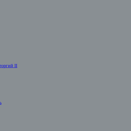
оргий II
ь