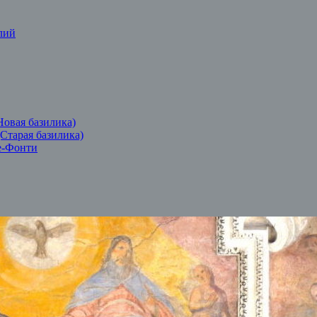
лий
Новая базилика)
(Старая базилика)
е-Фонти