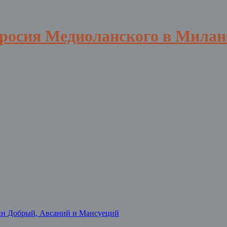
вросия Медиоланского в Милан
нн Добрый, Авсаний и Мансуеций