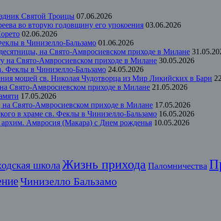
аздник Святой Троицы
07.06.2026
еева во вторую годовщину его упокоения
03.06.2026
Лорето
02.06.2026
 Феклы в Чинизелло-Бальзамо
01.06.2026
идесятницы, на Свято-Амвросиевском приходе в Милане
31.05.20
ту на Свято-Амвросиевском приходе в Милане
30.05.2026
в. Феклы в Чинизелло-Бальзамо
24.05.2026
ения мощей св. Николая Чудотворца из Мир Ликийских в Бари
2
 на Свято-Амвросиевском приходе в Милане
21.05.2026
памяти
17.05.2026
м, на Свято-Амвросиевском приходе в Милане
17.05.2026
кого в храме св. Феклы в Чинизелло-Бальзамо
16.05.2026
 архим. Амвросия (Макара) с Днем рожденья
10.05.2026
П
Жизнь прихода
ходская школа
Паломничества
ение
Чинизелло Бальзамо