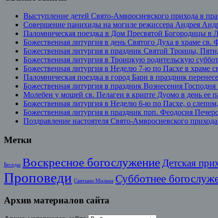
Выступление детей Свято-Амвросиевского прихода в пр
Совершение панихиды на могиле режиссера Андрея Андр
Паломническая поездка в Дом Пресвятой Богородицы в 
Божественная литургия в день Святого Духа в храме св.
Божественная литургия в праздник Святой Троицы, Пят
Божественная литургия в Троицкую родительскую суббо
Божественная литургия в Неделю 7-ю по Пасхе в храме с
Паломническая поездка в город Бари в праздник перенес
Божественная литургия в праздник Вознесения Господня
Молебен у мощей св. Пелагеи в крипте Дуомо в день ее 
Божественная литургия в Неделю 6-ю по Пасхе, о слепо
Божественная литургия в праздник прп. Феодосия Печерс
Поздравление настоятеля Свято-Амвросиевского прихода
Метки
Воскресное богослужение
Детская при
Беседы
Проповеди
Субботнее богослуж
Святыни Милана
Архив материалов сайта