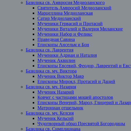
Базилика св. Амвросия Медиоланского
Святитель Амвросий Медиоланский
Марцеллина Медиоланская
Сатир Медиоланский
Мученики Гервасий и Протасий
Мученики Виталий и Валерия Миланские
Мученики Набор и Феликс
Праведная Савина
Епископы Ансельм и Бон
Базилика св. Лаврентия
Мученики Адриан и Наталия
Мученик Аквилин
Епископы Евсевий, Феодор, Лаврентий и Евст
Базилика св. мч. Виктора
Мученик Виктор Мавр
Епископы Мирокл, Протасий и Даций
Базилика св. мч. Назария
Мученик Назарий
Ковчег с частицами мощей апостолов
Епископы Венерий, Марол, Глицерий и Лазар
Матрониан отшельник
Базилика св. мч. Келсия
Мученик Кельсий
Чудотворный образ Пресвятой Богородицы
Базилика св. Симплициана