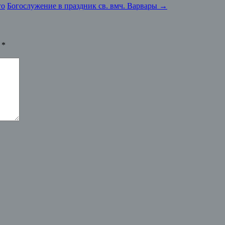
го
Богослужение в праздник св. вмч. Варвары
→
ы
*