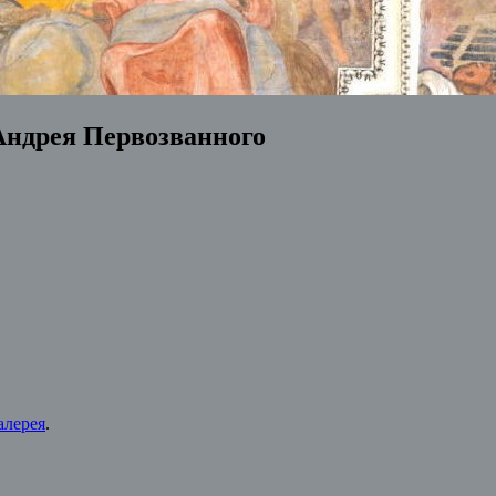
 Андрея Первозванного
алерея
.