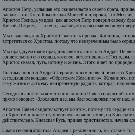
Апостол Петр, услышав это свидетельство своего брата, прише
нашли – это Тот, о Ком писали Моисей и пророки, Тот Мессия,
Христос Господь увидел, как апостол Петр поверил своему брат
Кифой, Петром, — то есть, скалой, которая символизирует веру
Мы слышали, как Христос Спаситель призвал Филиппа, который 
встретиться со Христом, потому что неизреченным было сердце
Мы празднуем ныне праздник святого апостола Андрея Первозв
свидетельство его сердца, которое, встретившись с Господом, 
Христос сказал, путь, истину и жизнь. Этого ищет по природе Б
Поэтому апостол Андрей Первозванным первый пошел за Христо
сегодняшнем кондаке: «Обретохом Желанного». Желанного, потом
саму жизнь и дать ему неизреченную радость, которая, наполняя
Сегодня в апостольском чтении апостол Павел говорит об это
прямо говорит: «Злословят нас, мы благословляем; гонят нас, м
Апостол Павел свидетельствует об этом, потому что сердце ег
со Христом и понес эту проповедь в наши земли, на Киевские г
действительно, Киевская Русь, приняв христианство, начала с
Славя сегодня апостола Андрея Превозванного, мы славим того,