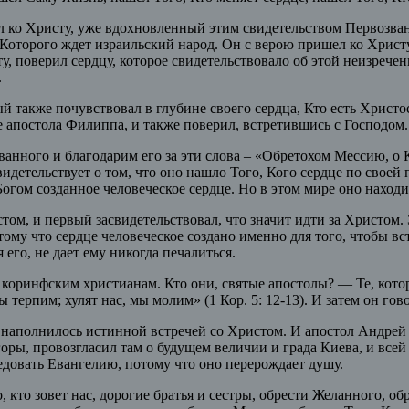
л ко Христу, уже вдохновленный этим свидетельством Первозванн
 Которого ждет израильский народ. Он с верою пришел ко Христу
у, поверил сердцу, которое свидетельствовало об этой неизрече
.
также почувствовал в глубине своего сердца, Кто есть Христос
 апостола Филиппа, и также поверил, встретившись с Господом.
анного и благодарим его за эти слова – «Обретохом Мессию, о 
свидетельствует о том, что оно нашло Того, Кого сердце по свое
огом созданное человеческое сердце. Но в этом мире оно находит
м, и первый засвидетельствовал, что значит идти за Христом. 
у что сердце человеческое создано именно для того, чтобы встр
 его, не дает ему никогда печалиться.
м коринфским христианам. Кто они, святые апостолы? — Те, кот
ы терпим; хулят нас, мы молим» (1 Кор. 5: 12-13). И затем он го
о наполнилось истинной встречей со Христом. И апостол Андрей 
оры, провозгласил там о будущем величии и града Киева, и всей 
ледовать Евангелию, потому что оно перерождает душу.
 кто зовет нас, дорогие братья и сестры, обрести Желанного, об