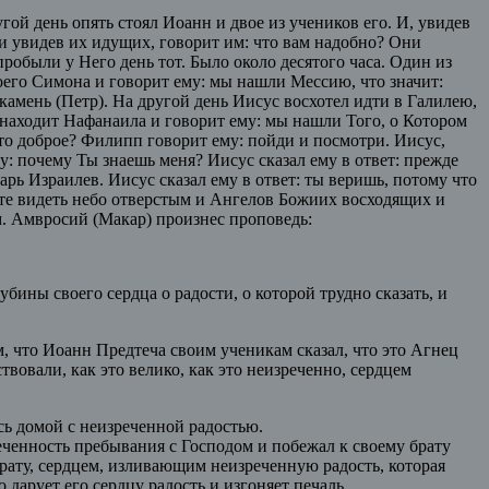
й день опять стоял Иоанн и двое из учеников его. И, увидев
 и увидев их идущих, говорит им: что вам надобно? Они
пробыли у Него день тот. Было около десятого часа. Один из
его Симона и говорит ему: мы нашли Мессию, что значит:
 камень (Петр). На другой день Иисус восхотел идти в Галилею,
находит Нафанаила и говорит ему: мы нашли Того, о Котором
что доброе? Филипп говорит ему: пойди и посмотри. Иисус,
: почему Ты знаешь меня? Иисус сказал ему в ответ: прежде
рь Израилев. Иисус сказал ему в ответ: ты веришь, потому что
дете видеть небо отверстым и Ангелов Божиих восходящих и
м. Амвросий (Макар) произнес проповедь:
бины своего сердца о радости, о которой трудно сказать, и
, что Иоанн Предтеча своим ученикам сказал, что это Агнец
вовали, как это велико, как это неизреченно, сердцем
ь домой с неизреченной радостью.
ченность пребывания с Господом и побежал к своему брату
брату, сердцем, изливающим неизреченную радость, которая
 дарует его сердцу радость и изгоняет печаль.