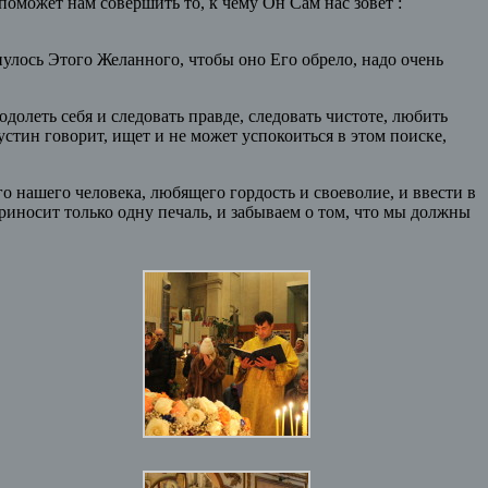
поможет нам совершить то, к чему Он Сам нас зовет :
нулось Этого Желанного, чтобы оно Его обрело, надо очень
долеть себя и следовать правде, следовать чистоте, любить
густин говорит, ищет и не может успокоиться в этом поиске,
о нашего человека, любящего гордость и своеволие, и ввести в
приносит только одну печаль, и забываем о том, что мы должны