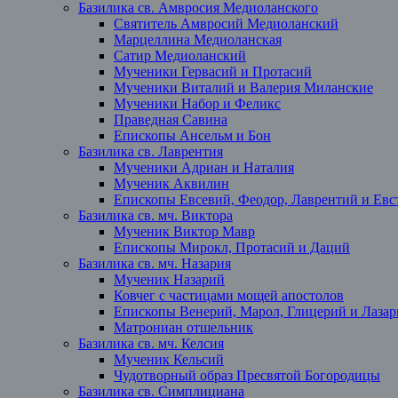
Базилика св. Амвросия Медиоланского
Святитель Амвросий Медиоланский
Марцеллина Медиоланская
Сатир Медиоланский
Мученики Гервасий и Протасий
Мученики Виталий и Валерия Миланские
Мученики Набор и Феликс
Праведная Савина
Епископы Ансельм и Бон
Базилика св. Лаврентия
Мученики Адриан и Наталия
Мученик Аквилин
Епископы Евсевий, Феодор, Лаврентий и Евст
Базилика св. мч. Виктора
Мученик Виктор Мавр
Епископы Мирокл, Протасий и Даций
Базилика св. мч. Назария
Мученик Назарий
Ковчег с частицами мощей апостолов
Епископы Венерий, Марол, Глицерий и Лазар
Матрониан отшельник
Базилика св. мч. Келсия
Мученик Кельсий
Чудотворный образ Пресвятой Богородицы
Базилика св. Симплициана