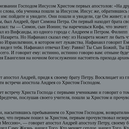
извании Господом Иисусом Христом первых апостолов: «На друго
и слова, оба ученика пошли за Иисусом. Иисус же, обратившись
ит им: пойдите и увидите. Они пошли и увидели, где Он живет; и 
, был Андрей, брат Симона Петра. Он первый находит брата сво
сказал: ты — Симон, сын Ионин; ты наречешься Кифа, что значит:
л из Вифсаиды, из одного города с Андреем и Петром. Филипп 
 Назарета. Но Нафанаил сказал ему: из Назарета может ли быть 
о Израильтянин, в котором нет лукавства. Нафанаил говорит Ему
видел тебя. Нафанаил отвечал Ему: Равви́! Ты Сын Божий, Ты Ца
 сего. И говорит ему: истинно, истинно говорю вам: отныне бу
ния Евангелия на ночном богослужении настоятель прихода архи
апостол Андрей, придя к своему брату Петру. Восклицает из глу
ти встречи апостола Андрея со Христом Господом.
т встречу Христа Господа с первыми учениками и говорит о том
редтечи, послушав своего учителя, пошли за Христом и прочувст
и, насытившись пребыванием со Христом Господом, возвратилис
у, что первым пошел за Христом, первым прочувствовал незире
ом Мессию», — говорит апостол Андрей апостолу Петру, своему 
шел Саму Жизнь, нашел Того, Кто меняет сердце, нашел Того, Кто