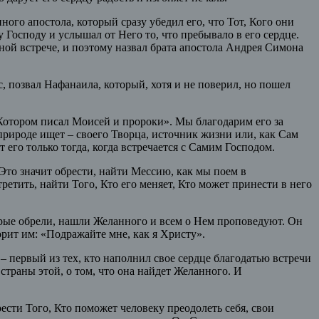
ого апостола, который сразу убедил его, что Тот, Кого они
 Господу и услышал от Него то, что пребывало в его сердце.
нной встрече, и поэтому назвал брата апостола Андрея Симона
, позвал Нафанаила, который, хотя и не поверил, но пошел
Котором писал Моисей и пророки». Мы благодарим его за
й природе ищет – своего Творца, источник жизни или, как Сам
 его только тогда, когда встречается с Самим Господом.
Это значит обрести, найти Мессию, как мы поем в
етить, найти Того, Кто его меняет, Кто может принести в него
орые обрели, нашли Желанного и всем о Нем проповедуют. Он
ворит им: «Подражайте мне, как я Христу».
– первый из тех, кто наполнил свое сердце благодатью встречи
страны этой, о том, что она найдет Желанного. И
рести Того, Кто поможет человеку преодолеть себя, свои