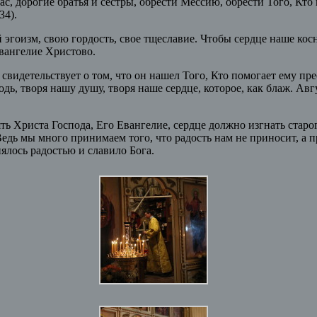
с, дорогие братья и сестры, обрести Мессию, обрести Того, Кто 
34).
й эгоизм, свою гордость, свое тщеславие. Чтобы сердце наше кос
вангелие Христово.
идетельствует о том, что он нашел Того, Кто помогает ему прео
подь, творя нашу душу, творя наше сердце, которое, как блаж. Ав
ь Христа Господа, Его Евангелие, сердце должно изгнать старог
 Ведь мы много принимаем того, что радость нам не приносит, а 
ялось радостью и славило Бога.