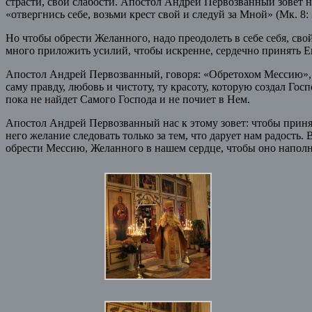
страсти, свои слабости. Апостол Андрей Первозванный зовет на
«отвергнись себе, возьми крест свой и следуй за Мной» (Мк. 8: 
Но чтобы обрести Желанного, надо преодолеть в себе себя, сво
много приложить усилий, чтобы искренне, сердечно принять Е
Апостол Андрей Первозванный, говоря: «Обретохом Мессию», св
саму правду, любовь и чистоту, ту красоту, которую создал Гос
пока не найдет Самого Господа и не почиет в Нем.
Апостол Андрей Первозванный нас к этому зовет: чтобы принят
него желание следовать только за тем, что дарует нам радость.
обрести Мессию, Желанного в нашем сердце, чтобы оно наполн