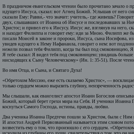
В праздничом евангельском чтении было прочитано зачало о пр
идущего Иисуса, сказал: вот Агнец Божий. Услышав от него си
сказали Ему: Равви́,- что значит: учитель,- где живешь? Говор
двух, слышавших от Иоанна об Иисусе и последовавших за Ним
Христос; и привел его к Иисусу. Иисус же, взглянув на него, 
и находит Филиппа и говорит ему: иди за Мною. Филипп же бы
писали Моисей в законе и пророки, Иисуса, сына Иосифова, из
увидев идущего к Нему Нафанаила, говорит о нем: вот подлинн
нежели позвал тебя Филипп, когда ты был под смоковницею, Я 
Я тебе сказал: Я видел тебя под смоковницею; увидишь больше
нисходящих к Сыну Человеческому» (Ин. 1: 35-51). После чте
Во имя Отца, и Сына, и Святаго Духа!
«Обретохом Мессию, еже есть сказаемо Христос», — восклицает 
только сердцем можно выразить глубину, неизреченность радос
Мы слышали, как евангелист апостол Иоанн Богослов описывае
Божий, который берет грехи мира на Себя. И ученики Иоанна П
коснуться Самого Господа, истины, правды, любви.
Два ученика Иоанна Предтечи пошли за Христом, были с Ним 
И апостол Андрей Первозванный называется этим словом потом
возвестить ему о том, что произошло с его сердцем. «Обретох
исходила из глубины его души, свидетельствуя о том, что он на