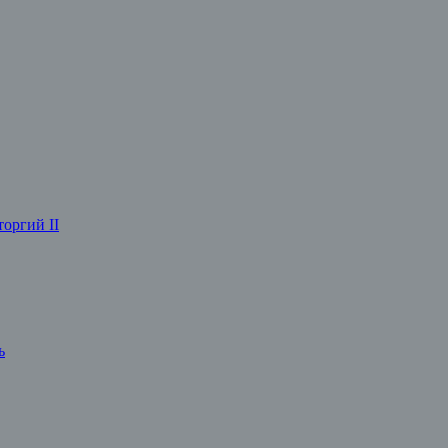
оргий II
ь