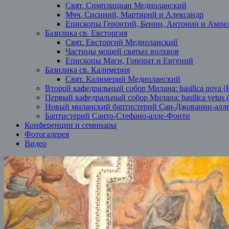
Свят. Симплициан Медиоланский
Мчч. Сисиний, Мартирий и Александр
Епископы Геронтий, Бенин, Антонин и Ампе
Базилика св. Евсторгия
Свят. Евсторгий Медиоланский
Частицы мощей святых волхвов
Епископы Магн, Гонорат и Евгений
Базилика св. Калимерия
Свят. Калимерий Медиоланский
Второй кафедральный собор Милана: basilica nova (
Первый кафедральный собор Милана: basilica vetus 
Новый миланский баптистерий Сан-Джованни-алл
Баптистерий Санто-Стефано-алле-Фонти
Конференции и семинары
Фотогалерея
Видео