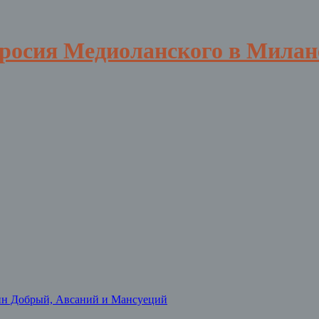
вросия Медиоланского в Милан
нн Добрый, Авсаний и Мансуеций