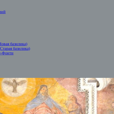
лий
Новая базилика)
(Старая базилика)
е-Фонти