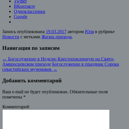
Twitter
ВКонтакте
Одноклассники
Google
Запись опубликована
19.03.2017
автором
Юля
в рубрике
Новости
с метками
Жизнь прихода
.
Навигация по записям
←
Богослужение в Неделю Крестопоклонную на Свято-
Амвросиевском приходе
Богослужение в праздник Сорока
севастийских мучеников
→
Добавить комментарий
Ваш e-mail не будет опубликован.
Обязательные поля
помечены
*
Комментарий