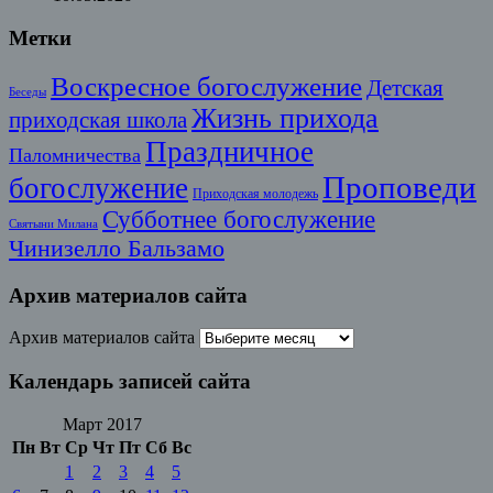
Метки
Воскресное богослужение
Детская
Беседы
Жизнь прихода
приходская школа
Праздничное
Паломничества
Проповеди
богослужение
Приходская молодежь
Субботнее богослужение
Святыни Милана
Чинизелло Бальзамо
Архив материалов сайта
Архив материалов сайта
Календарь записей сайта
Март 2017
Пн
Вт
Ср
Чт
Пт
Сб
Вс
1
2
3
4
5