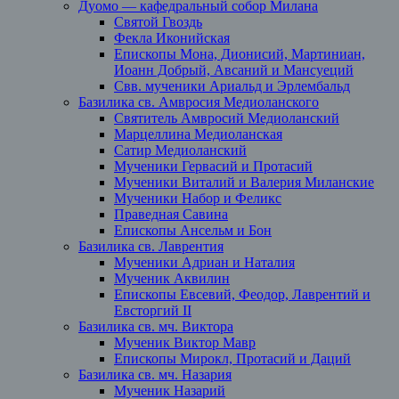
Дуомо — кафедральный собор Милана
Святой Гвоздь
Фекла Иконийская
Епископы Мона, Дионисий, Мартиниан,
Иоанн Добрый, Авсаний и Мансуеций
Свв. мученики Ариальд и Эрлембальд
Базилика св. Амвросия Медиоланского
Святитель Амвросий Медиоланский
Марцеллина Медиоланская
Сатир Медиоланский
Мученики Гервасий и Протасий
Мученики Виталий и Валерия Миланские
Мученики Набор и Феликс
Праведная Савина
Епископы Ансельм и Бон
Базилика св. Лаврентия
Мученики Адриан и Наталия
Мученик Аквилин
Епископы Евсевий, Феодор, Лаврентий и
Евсторгий II
Базилика св. мч. Виктора
Мученик Виктор Мавр
Епископы Мирокл, Протасий и Даций
Базилика св. мч. Назария
Мученик Назарий