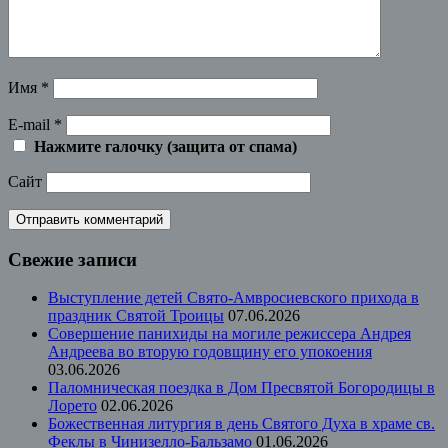
Имя
*
E-mail
*
Нажмите галочку (защита от спама)
Сайт
Свежие записи
Выступление детей Свято-Амвросиевского прихода в
праздник Святой Троицы
07.06.2026
Совершение панихиды на могиле режиссера Андрея
Андреева во вторую годовщину его упокоения
03.06.2026
Паломническая поездка в Дом Пресвятой Богородицы в
Лорето
02.06.2026
Божественная литургия в день Святого Духа в храме св.
Феклы в Чинизелло-Бальзамо
01.06.2026