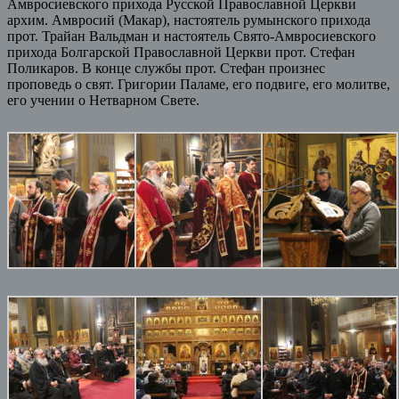
Амвросиевского прихода Русской Православной Церкви
архим. Амвросий (Макар), настоятель румынского прихода
прот. Трайан Вальдман и настоятель Свято-Амвросиевского
прихода Болгарской Православной Церкви прот. Стефан
Поликаров. В конце службы прот. Стефан произнес
проповедь о свят. Григории Паламе, его подвиге, его молитве,
его учении о Нетварном Свете.