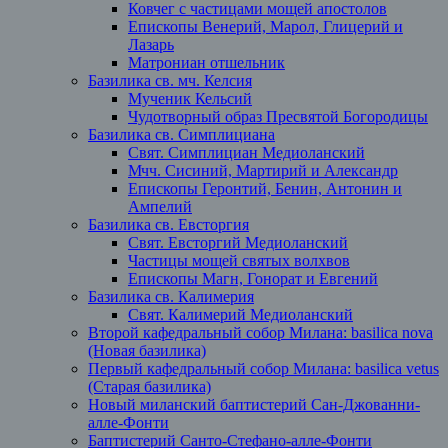
Ковчег с частицами мощей апостолов
Епископы Венерий, Марол, Глицерий и
Лазарь
Матрониан отшельник
Базилика св. мч. Келсия
Мученик Кельсий
Чудотворный образ Пресвятой Богородицы
Базилика св. Симплициана
Свят. Симплициан Медиоланский
Мчч. Сисиний, Мартирий и Александр
Епископы Геронтий, Бенин, Антонин и
Ампелий
Базилика св. Евсторгия
Свят. Евсторгий Медиоланский
Частицы мощей святых волхвов
Епископы Магн, Гонорат и Евгений
Базилика св. Калимерия
Свят. Калимерий Медиоланский
Второй кафедральный собор Милана: basilica nova
(Новая базилика)
Первый кафедральный собор Милана: basilica vetus
(Старая базилика)
Новый миланский баптистерий Сан-Джованни-
алле-Фонти
Баптистерий Санто-Стефано-алле-Фонти