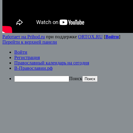
Работает на Prihod.ru
при поддержке
ORTOX.RU
[
Войти
]
Перейти к верхней панели
Войти
Регистрация
Православный календарь на сегодня
В-Православии.рф
Поиск