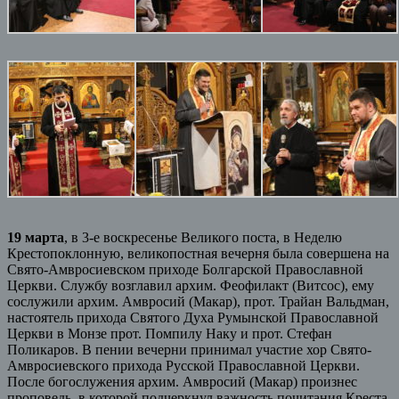
19 марта
, в 3-е воскресенье Великого поста, в Неделю
Крестопоклонную, великопостная вечерня была совершена на
Свято-Амвросиевском приходе Болгарской Православной
Церкви. Службу возглавил архим. Феофилакт (Витсос), ему
сослужили архим. Амвросий (Макар), прот. Трайан Вальдман,
настоятель прихода Святого Духа Румынской Православной
Церкви в Монзе прот. Помпилу Наку и прот. Стефан
Поликаров. В пении вечерни принимал участие хор Свято-
Амвросиевского прихода Русской Православной Церкви.
После богослужения архим. Амвросий (Макар) произнес
проповедь, в которой подчеркнул важность почитания Креста