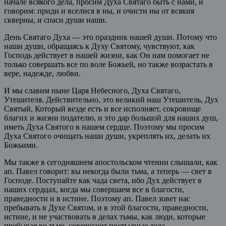
начале всякого дела, просим Духа Святаго быть с нами, и
говорим: приди и вселися в ны, и очисти ны от всякия
скверны, и спаси души наши.
День Святаго Духа — это праздник нашей души. Потому что
наши души, обращаясь к Духу Святому, чувствуют, как
Господь действует в нашей жизни, как Он нам помогает не
только совершать все по воле Божьей, но также возрастать в
вере, надежде, любви.
И мы славим ныне Царя Небесного, Духа Святаго,
Утешителя. Действительно, это великий наш Утешитель, Дух
Святый, Который везде есть и все исполняет, сокровище
благих и жизни подателю, и это дар большой для наших душ,
иметь Духа Святого в нашем сердце. Поэтому мы просим
Духа Святого очищать наши души, укреплять их, делать их
Божьими.
Мы также в сегодняшнем апостольском чтении слышали, как
ап. Павел говорит: вы некогда были тьма, а теперь — свет в
Господе. Поступайте как чада света, ибо Дух действует в
наших сердцах, когда мы совершаем все в благости,
праведности и в истине. Поэтому ап. Павел зовет нас
пребывать в Духе Святом, и в этой благости, праведности,
истине, и не участвовать в делах тьмы, как люди, которые
пребывая во тьме, совершают постыдные дела.