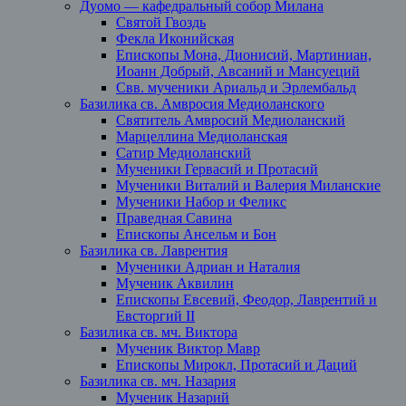
Дуомо — кафедральный собор Милана
Святой Гвоздь
Фекла Иконийская
Епископы Мона, Дионисий, Мартиниан,
Иоанн Добрый, Авсаний и Мансуеций
Свв. мученики Ариальд и Эрлембальд
Базилика св. Амвросия Медиоланского
Святитель Амвросий Медиоланский
Марцеллина Медиоланская
Сатир Медиоланский
Мученики Гервасий и Протасий
Мученики Виталий и Валерия Миланские
Мученики Набор и Феликс
Праведная Савина
Епископы Ансельм и Бон
Базилика св. Лаврентия
Мученики Адриан и Наталия
Мученик Аквилин
Епископы Евсевий, Феодор, Лаврентий и
Евсторгий II
Базилика св. мч. Виктора
Мученик Виктор Мавр
Епископы Мирокл, Протасий и Даций
Базилика св. мч. Назария
Мученик Назарий