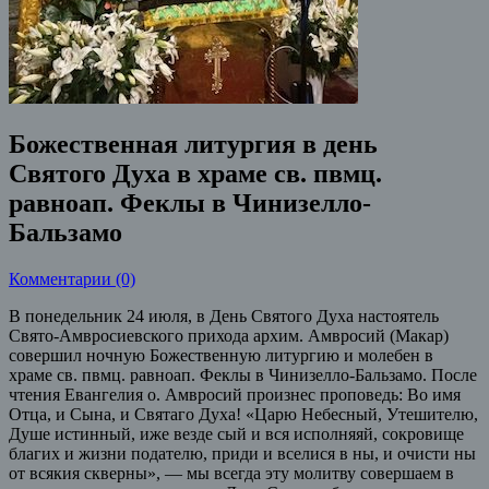
Божественная литургия в день
Святого Духа в храме св. пвмц.
равноап. Феклы в Чинизелло-
Бальзамо
Комментарии (0)
В понедельник 24 июля, в День Святого Духа настоятель
Свято-Амвросиевского прихода архим. Амвросий (Макар)
совершил ночную Божественную литургию и молебен в
храме св. пвмц. равноап. Феклы в Чинизелло-Бальзамо. После
чтения Евангелия о. Амвросий произнес проповедь: Во имя
Отца, и Сына, и Святаго Духа! «Царю Небесный, Утешителю,
Душе истинный, иже везде сый и вся исполняяй, сокровище
благих и жизни подателю, приди и вселися в ны, и очисти ны
от всякия скверны», — мы всегда эту молитву совершаем в