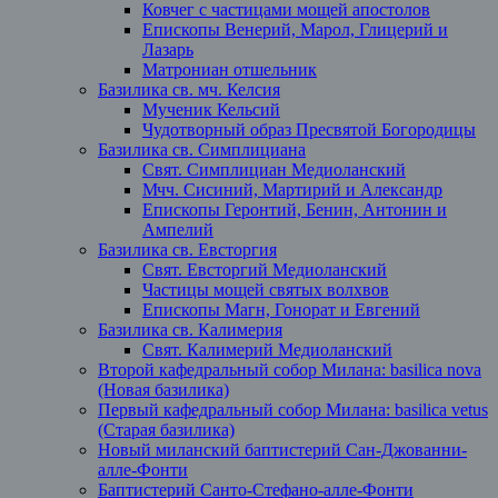
Ковчег с частицами мощей апостолов
Епископы Венерий, Марол, Глицерий и
Лазарь
Матрониан отшельник
Базилика св. мч. Келсия
Мученик Кельсий
Чудотворный образ Пресвятой Богородицы
Базилика св. Симплициана
Свят. Симплициан Медиоланский
Мчч. Сисиний, Мартирий и Александр
Епископы Геронтий, Бенин, Антонин и
Ампелий
Базилика св. Евсторгия
Свят. Евсторгий Медиоланский
Частицы мощей святых волхвов
Епископы Магн, Гонорат и Евгений
Базилика св. Калимерия
Свят. Калимерий Медиоланский
Второй кафедральный собор Милана: basilica nova
(Новая базилика)
Первый кафедральный собор Милана: basilica vetus
(Старая базилика)
Новый миланский баптистерий Сан-Джованни-
алле-Фонти
Баптистерий Санто-Стефано-алле-Фонти