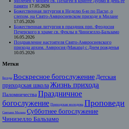
Молебен у мощей св. Пелагеи в крипте Дуомо в день ее
памяти
17.05.2026
Божественная литургия в Неделю 6-ю по Пасхе, о
слепом, на Свято-Амвросиевском приходе в Милане
17.05.2026
Божественная литургия в праздник прп. Феодосия
Печерского в храме св. Феклы в Чинизелло-Бальзамо
16.05.2026
Поздравление настоятеля Свято-Амвросиевского
прихода архим. Амвросия (Макара) с Днем рожденья
10.05.2026
Метки
Воскресное богослужение
Детская
Беседы
Жизнь прихода
приходская школа
Праздничное
Паломничества
Проповеди
богослужение
Приходская молодежь
Субботнее богослужение
Святыни Милана
Чинизелло Бальзамо