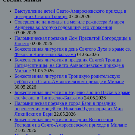
Выступление детей Свято-Амвросиевского прихода в
праздник Святой Троицы
07.06.2026
Совершение панихиды на могиле режиссера Андрея
Андреева во вторую годовщину его упокоения
03.06.2026
Паломническая поездка в Дом Пресвятой Богородицы в
Лорето
02.06.2026
Божественная литургия в день Святого Духа в храме св.
Феклы в Чинизелло-Бальзамо
01.06.2026
Божественная литургия в праздник Святой Троицы,
Пятидесятницы, на Свято-Амвросиевском приходе в
Милане
31.05.2026
Божественная литургия в Троицкую родительскую
субботу на Свято-Амвросиевском приходе в Милане
30.05.2026
Божественная литургия в Неделю 7-ю по Пасхе в храме
св. Феклы в Чинизелло-Бальзамо
24.05.2026
Паломническая поездка в город Бари в праздник
перенесения мощей св. Николая Чудотворца из Мир
Ликийских в Бари
22.05.2026
Божественная литургия в праздник Вознесения
Господня на Свято-Амвросиевском приходе в Милане
21.05.2026