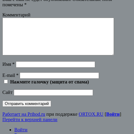
помечены
*
Комментарий
Имя
*
E-mail
*
Нажмите галочку (защита от спама)
Сайт
Работает на Prihod.ru
при поддержке
ORTOX.RU
[
Войти
]
Перейти к верхней панели
Войти