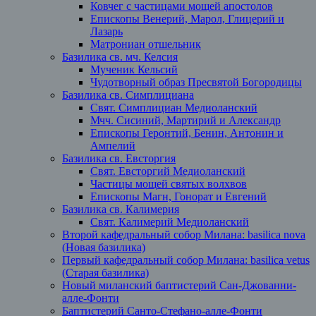
Ковчег с частицами мощей апостолов
Епископы Венерий, Марол, Глицерий и
Лазарь
Матрониан отшельник
Базилика св. мч. Келсия
Мученик Кельсий
Чудотворный образ Пресвятой Богородицы
Базилика св. Симплициана
Свят. Симплициан Медиоланский
Мчч. Сисиний, Мартирий и Александр
Епископы Геронтий, Бенин, Антонин и
Ампелий
Базилика св. Евсторгия
Свят. Евсторгий Медиоланский
Частицы мощей святых волхвов
Епископы Магн, Гонорат и Евгений
Базилика св. Калимерия
Свят. Калимерий Медиоланский
Второй кафедральный собор Милана: basilica nova
(Новая базилика)
Первый кафедральный собор Милана: basilica vetus
(Старая базилика)
Новый миланский баптистерий Сан-Джованни-
алле-Фонти
Баптистерий Санто-Стефано-алле-Фонти