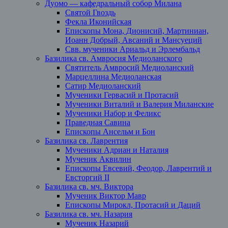
Дуомо — кафедральный собор Милана
Святой Гвоздь
Фекла Иконийская
Епископы Мона, Дионисий, Мартиниан,
Иоанн Добрый, Авсаний и Мансуеций
Свв. мученики Ариальд и Эрлембальд
Базилика св. Амвросия Медиоланского
Святитель Амвросий Медиоланский
Марцеллина Медиоланская
Сатир Медиоланский
Мученики Гервасий и Протасий
Мученики Виталий и Валерия Миланские
Мученики Набор и Феликс
Праведная Савина
Епископы Ансельм и Бон
Базилика св. Лаврентия
Мученики Адриан и Наталия
Мученик Аквилин
Епископы Евсевий, Феодор, Лаврентий и
Евсторгий II
Базилика св. мч. Виктора
Мученик Виктор Мавр
Епископы Мирокл, Протасий и Даций
Базилика св. мч. Назария
Мученик Назарий