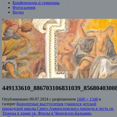
Конференции и семинары
Фотогалерея
Видео
449133610_886703106831039_8568040300
Опубликовано
09.07.2024
с разрешением
1600 × 1348
в
галерее
Концертные выступления учащихся детской
приходской школы Свято-Амвросиевского прихода в честь св.
Троицы в храме св. Феклы в Чинизелло-Бальзамо
.