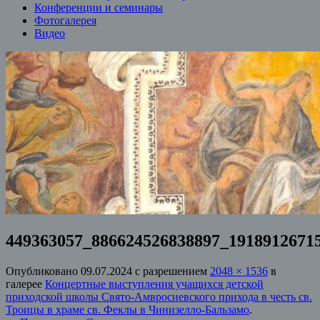
Конференции и семинары
Фотогалерея
Видео
449363057_886624526838897_1918912671
Опубликовано
09.07.2024
с разрешением
2048 × 1536
в
галерее
Концертные выступления учащихся детской
приходской школы Свято-Амвросиевского прихода в честь св.
Троицы в храме св. Феклы в Чинизелло-Бальзамо
.