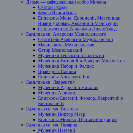
Дуомо — кафедральный собор Милана
Святой Гвоздь
Фекла Иконийская
Епископы Мона, Дионисий, Мартиниан,
Иоанн Добрый, Авсаний и Мансуеций
Свв. мученики Ариальд и Эрлембальд
Базилика св. Амвросия Медиоланского
Святитель Амвросий Медиоланский
Марцеллина Медиоланская
Сатир Медиоланский
Мученики Гервасий и Протасий
Мученики Виталий и Валерия Миланские
Мученики Набор и Феликс
Праведная Савина
Епископы Ансельм и Бон
Базилика св. Лаврентия
Мученики Адриан и Наталия
Мученик Аквилин
Епископы Евсевий, Феодор, Лаврентий и
Евсторгий II
Базилика св. мч. Виктора
Мученик Виктор Мавр
Епископы Мирокл, Протасий и Даций
Базилика св. мч. Назария
Мученик Назарий