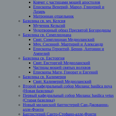
Ковчег с частицами мощей апостолов
Епископы Венерий, Марол, Глицерий и
Лазарь
Матрониан отшельник
Базилика св. мч. Келсия
Мученик Кельсий
Чудотворный образ Пресвятой Богородицы
Базилика св. Симплициана
Свят. Симплициан Медиоланский
Мчч. Сисиний, Мартирий и Александр
Епископы Геронтий, Бенин, Антонин и
Ампелий
Базилика св. Евсторгия
Свят. Евсторгий Медиоланский
Частицы мощей святых волхвов
Епископы Магн, Гонорат и Евгений
Базилика св. Калимерия
Свят. Калимерий Медиоланский
Второй кафедральный собор Милана: basilica nova
(Новая базилика)
Первый кафедральный собор Милана: basilica vetus
(Старая базилика)
Новый миланский баптистерий Сан-Джованни-
алле-Фонти
Баптистерий Санто-Стефано-алле-Фонти