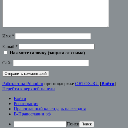
Имя
*
E-mail
*
Нажмите галочку (защита от спама)
Сайт
Работает на Prihod.ru
при поддержке
ORTOX.RU
[
Войти
]
Перейти к верхней панели
Войти
Регистрация
Православный календарь на сегодня
В-Православии.рф
Поиск