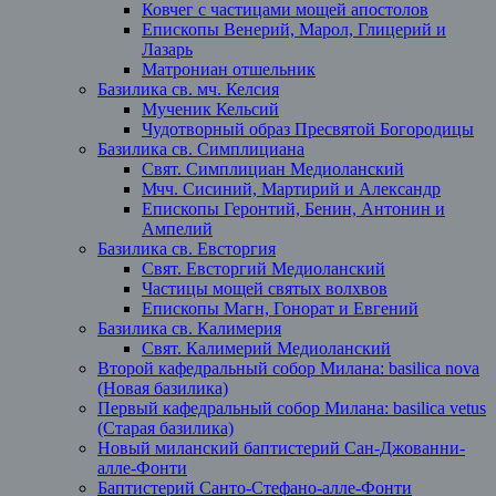
Ковчег с частицами мощей апостолов
Епископы Венерий, Марол, Глицерий и
Лазарь
Матрониан отшельник
Базилика св. мч. Келсия
Мученик Кельсий
Чудотворный образ Пресвятой Богородицы
Базилика св. Симплициана
Свят. Симплициан Медиоланский
Мчч. Сисиний, Мартирий и Александр
Епископы Геронтий, Бенин, Антонин и
Ампелий
Базилика св. Евсторгия
Свят. Евсторгий Медиоланский
Частицы мощей святых волхвов
Епископы Магн, Гонорат и Евгений
Базилика св. Калимерия
Свят. Калимерий Медиоланский
Второй кафедральный собор Милана: basilica nova
(Новая базилика)
Первый кафедральный собор Милана: basilica vetus
(Старая базилика)
Новый миланский баптистерий Сан-Джованни-
алле-Фонти
Баптистерий Санто-Стефано-алле-Фонти