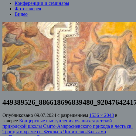
Конференции и семинары
Фотогалерея
Видео
449389526_886618696839480_9204764241
Опубликовано
09.07.2024
с разрешением
1536 × 2048
в
галерее
Концертные выступления учащихся детской
приходской школы Свято-Амвросиевского прихода в честь св.
Троицы в храме св. Феклы в Чинизелло-Бальзамо
.