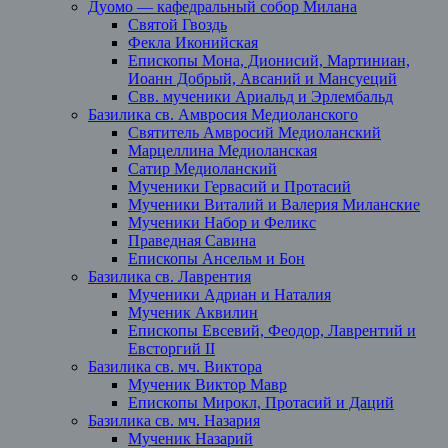
Дуомо — кафедральный собор Милана
Святой Гвоздь
Фекла Иконийская
Епископы Мона, Дионисий, Мартиниан,
Иоанн Добрый, Авсаний и Мансуеций
Свв. мученики Ариальд и Эрлембальд
Базилика св. Амвросия Медиоланского
Святитель Амвросий Медиоланский
Марцеллина Медиоланская
Сатир Медиоланский
Мученики Гервасий и Протасий
Мученики Виталий и Валерия Миланские
Мученики Набор и Феликс
Праведная Савина
Епископы Ансельм и Бон
Базилика св. Лаврентия
Мученики Адриан и Наталия
Мученик Аквилин
Епископы Евсевий, Феодор, Лаврентий и
Евсторгий II
Базилика св. мч. Виктора
Мученик Виктор Мавр
Епископы Мирокл, Протасий и Даций
Базилика св. мч. Назария
Мученик Назарий