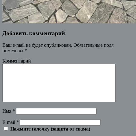
Добавить комментарий
Ваш e-mail не будет опубликован.
Обязательные поля
помечены
*
Комментарий
Имя
*
E-mail
*
Нажмите галочку (защита от спама)