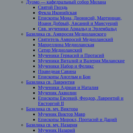
Дуомо — кафедральный собор Милана
Святой Гвоздь
Фекла Иконийская
Епископы Мона, Дионисий, Мартиниан,
Иоанн Добрый, Авсаний и Мансуеций
Свв. мученики Ариальд и Эрлембальд
Базилика св. Амвросия Медиоланского
Святитель Амвросий Медиоланский
Марцеллина Медиоланская
Сатир Медиоланский
Мученики Гервасий и Протасий
Мученики Виталий и Валерия Миланские
Мученики Набор и Феликс
Праведная Савина
Епископы Ансельм и Бон
Базилика св. Лаврентия
Мученики Адриан и Наталия
Мученик Аквилин
Епископы Евсевий, Феодор, Лаврентий и
Евсторгий II
Базилика св. мч. Виктора
Мученик Виктор Мавр
Епископы Мирокл, Протасий и Даций
Базилика св. мч. Назария
Мученик Назарий