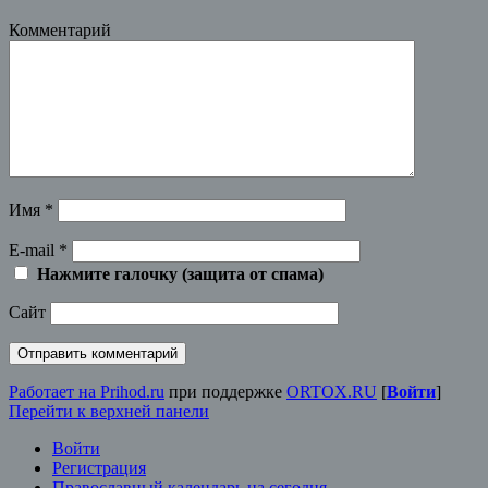
Комментарий
Имя
*
E-mail
*
Нажмите галочку (защита от спама)
Сайт
Работает на Prihod.ru
при поддержке
ORTOX.RU
[
Войти
]
Перейти к верхней панели
Войти
Регистрация
Православный календарь на сегодня