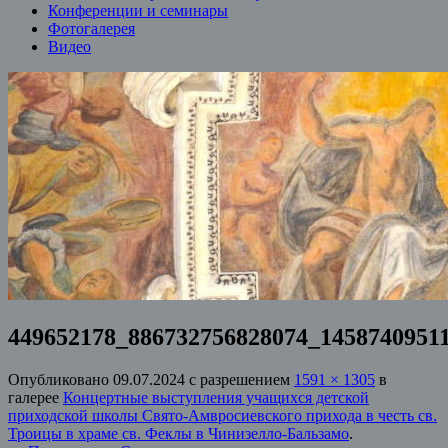
Конференции и семинары
Фотогалерея
Видео
449652178_886732756828074_1458740951
Опубликовано
09.07.2024
с разрешением
1591 × 1305
в
галерее
Концертные выступления учащихся детской
приходской школы Свято-Амвросиевского прихода в честь св.
Троицы в храме св. Феклы в Чинизелло-Бальзамо
.