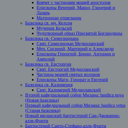
Ковчег с частицами мощей апостолов
Епископы Венерий, Марол, Глицерий и
Лазарь
Матрониан отшельник
Базилика св. мч. Келсия
Мученик Кельсий
Чудотворный образ Пресвятой Богородицы
Базилика св. Симплициана
Свят. Симплициан Медиоланский
Мчч. Сисиний, Мартирий и Александр
Епископы Геронтий, Бенин, Антонин и
Ампелий
Базилика св. Евсторгия
Свят. Евсторгий Медиоланский
Частицы мощей святых волхвов
Епископы Магн, Гонорат и Евгений
Базилика св. Калимерия
Свят. Калимерий Медиоланский
Второй кафедральный собор Милана: basilica nova
(Новая базилика)
Первый кафедральный собор Милана: basilica vetus
(Старая базилика)
Новый миланский баптистерий Сан-Джованни-
алле-Фонти
Баптистерий Санто-Стефано-алле-Фонти