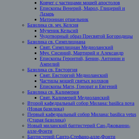
Ковчег с частицами мощей апостолов
Епископы Венерий, Марол, Глицерий и
Лазарь
Матрониан отшельник
Базилика св. мч. Келсия
Мученик Кельсий
Чудотворный образ Пресвятой Богородицы
Базилика св. Симплициана
Свят. Симплициан Медиоланский
Мчч. Сисиний, Мартирий и Александр
Епископы Геронтий, Бенин, Антонин и
Ампелий
Базилика св. Евсторгия
Свят. Евсторгий Медиоланский
Частицы мощей святых волхвов
Епископы Магн, Гонорат и Евгений
Базилика св. Калимерия
Свят. Калимерий Медиоланский
Второй кафедральный собор Милана: basilica nova
(Новая базилика)
Первый кафедральный собор Милана: basilica vetus
(Старая базилика)
Новый миланский баптистерий Сан-Джованни-
алле-Фонти
Баптистерий Санто-Стефано-алле-Фонти