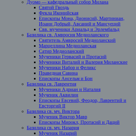
Дуомо — кафедральный собор Милана
Святой Гвоздь
Фекла Иконийская
Епископы Мона, Дионисий, Мартиниан,
Иоанн Добрый, Авсаний и Мансуеций
Свв. мученики Ариальд и Эрлембальд
Базилика св. Амвросия Медиоланского
Святитель Амвросий Медиоланский
Марцеллина Медиоланская
Сатир Медиоланский
Мученики Гервасий и Протасий
Мученики Виталий и Валерия Миланские
Мученики Набор и Феликс
Праведная Савина
Епископы Ансельм и Бон
Базилика св. Лаврентия
Мученики Адриан и Наталия
Мученик Аквилин
Епископы Евсевий, Феодор, Лаврентий и
Евсторгий II
Базилика св. мч. Виктора
Мученик Виктор Мавр
Епископы Мирокл, Протасий и Даций
Базилика св. мч. Назария
Мученик Назарий