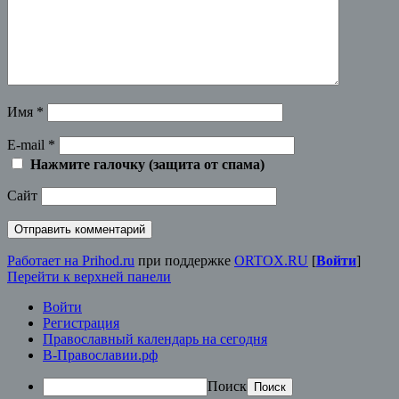
Имя
*
E-mail
*
Нажмите галочку (защита от спама)
Сайт
Работает на Prihod.ru
при поддержке
ORTOX.RU
[
Войти
]
Перейти к верхней панели
Войти
Регистрация
Православный календарь на сегодня
В-Православии.рф
Поиск