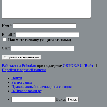
Имя
*
E-mail
*
Нажмите галочку (защита от спама)
Сайт
Работает на Prihod.ru
при поддержке
ORTOX.RU
[
Войти
]
Перейти к верхней панели
Войти
Регистрация
Православный календарь на сегодня
В-Православии.рф
Поиск