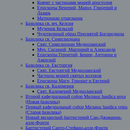
Ковчег с частицами мощей апостолов
Епископы Венерий, Марол, Глицерий и
Лазарь
Матрониан отшельник
Базилика св. мч. Келсия
Мученик Кельсий
Чудотворный образ Пресвятой Богородицы
Базилика св. Симплициана
Свят. Симплициан Медиоланский
Мчч. Сисиний, Мартирий и Александр
Епископы Геронтий, Бенин, Антонин и
Ампелий
Базилика св. Евсторгия
Свят. Евсторгий Медиоланский
Частицы мощей святых волхвов
Епископы Магн, Гонорат и Евгений
Базилика св. Калимерия
Свят. Калимерий Медиоланский
Второй кафедральный собор Милана: basilica nova
(Новая базилика)
Первый кафедральный собор Милана: basilica vetus
(Старая базилика)
Новый миланский баптистерий Сан-Джованни-
алле-Фонти
Баптистерий Санто-Стефано-алле-Фонти