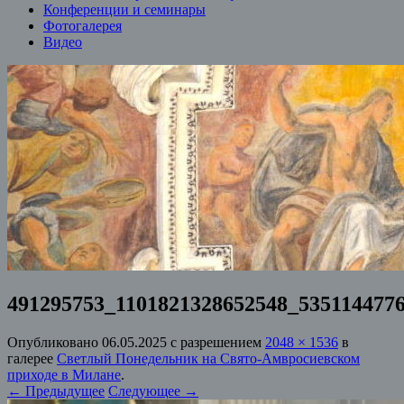
Конференции и семинары
Фотогалерея
Видео
491295753_1101821328652548_535114477
Опубликовано
06.05.2025
с разрешением
2048 × 1536
в
галерее
Светлый Понедельник на Свято-Амвросиевском
приходе в Милане
.
← Предыдущее
Следующее →