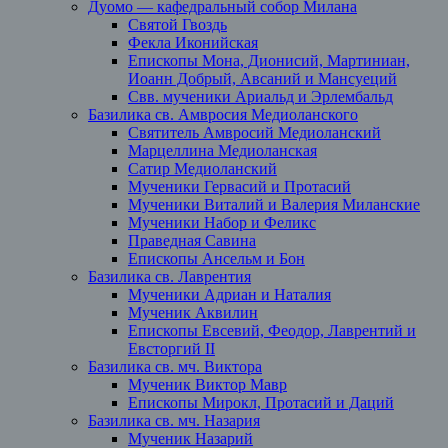
Дуомо — кафедральный собор Милана
Святой Гвоздь
Фекла Иконийская
Епископы Мона, Дионисий, Мартиниан,
Иоанн Добрый, Авсаний и Мансуеций
Свв. мученики Ариальд и Эрлембальд
Базилика св. Амвросия Медиоланского
Святитель Амвросий Медиоланский
Марцеллина Медиоланская
Сатир Медиоланский
Мученики Гервасий и Протасий
Мученики Виталий и Валерия Миланские
Мученики Набор и Феликс
Праведная Савина
Епископы Ансельм и Бон
Базилика св. Лаврентия
Мученики Адриан и Наталия
Мученик Аквилин
Епископы Евсевий, Феодор, Лаврентий и
Евсторгий II
Базилика св. мч. Виктора
Мученик Виктор Мавр
Епископы Мирокл, Протасий и Даций
Базилика св. мч. Назария
Мученик Назарий