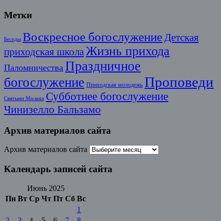
Метки
Воскресное богослужение
Детская
Беседы
Жизнь прихода
приходская школа
Праздничное
Паломничества
Проповеди
богослужение
Приходская молодежь
Субботнее богослужение
Святыни Милана
Чинизелло Бальзамо
Архив материалов сайта
Архив материалов сайта
Календарь записей сайта
Июнь 2025
Пн
Вт
Ср
Чт
Пт
Сб
Вс
1
2
3
4
5
6
7
8