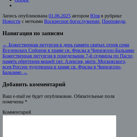
Запись опубликована
01.06.2025
автором
Юля
в рубрике
Новости
с метками
Воскресное богослужение
,
Проповеди
.
Навигация по записям
←
Божественная литургия в день памяти святых отцев семи
Вселенских Соборов в храме св. Феклы в Чинизелло-Бальзамо
Божественная литургия в понедельник 7-й седмицы по Пасхе,
память обретения мощей свт. Алексия, митр. Московского,
всея России чудотворца в храме св. Феклы в Чинизелло-
Бальзамо
→
Добавить комментарий
Ваш e-mail не будет опубликован.
Обязательные поля
помечены
*
Комментарий