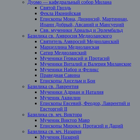
Дуомо — кафедральный собор Милана
Святой Гвоздь
Фекла Иконийская
Епископы Мона, Дионисий, Мартиниан,
Иоанн Добрый, Авсаний и Мансуеций
Свв. мученики Ариальд и Эрлембальд
Базилика св. Амвросия Медиоланского
Святитель Амвросий Медиоланский
Марцеллина Медиоланская
Сатир Медиоланский
Мученики Гервасий и Протасий
Мученики Виталий и Валерия Миланские
Мученики Набор и Феликс
Праведная Савина
Епископы Ансельм и Бон
Базилика св. Лаврентия
Мученики Адриан и Наталия
Мученик Аквилин
Епископы Евсевий, Феодор, Лаврентий и
Евсторгий II
Базилика св. мч. Виктора
Мученик Виктор Мавр
Епископы Мирокл, Протасий и Даций
Базилика св. мч. Назария
Мученик Назарий