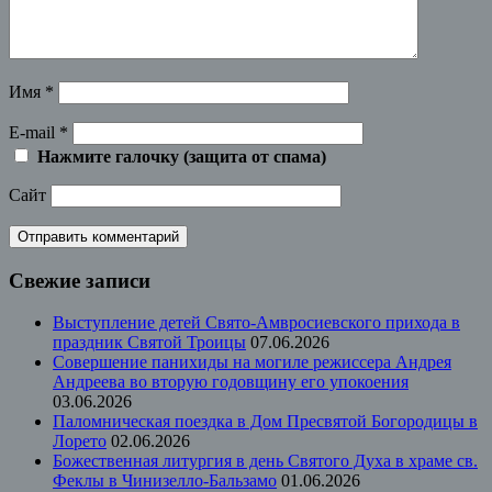
Имя
*
E-mail
*
Нажмите галочку (защита от спама)
Сайт
Свежие записи
Выступление детей Свято-Амвросиевского прихода в
праздник Святой Троицы
07.06.2026
Совершение панихиды на могиле режиссера Андрея
Андреева во вторую годовщину его упокоения
03.06.2026
Паломническая поездка в Дом Пресвятой Богородицы в
Лорето
02.06.2026
Божественная литургия в день Святого Духа в храме св.
Феклы в Чинизелло-Бальзамо
01.06.2026