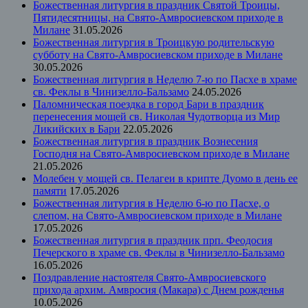
Божественная литургия в праздник Святой Троицы,
Пятидесятницы, на Свято-Амвросиевском приходе в
Милане
31.05.2026
Божественная литургия в Троицкую родительскую
субботу на Свято-Амвросиевском приходе в Милане
30.05.2026
Божественная литургия в Неделю 7-ю по Пасхе в храме
св. Феклы в Чинизелло-Бальзамо
24.05.2026
Паломническая поездка в город Бари в праздник
перенесения мощей св. Николая Чудотворца из Мир
Ликийских в Бари
22.05.2026
Божественная литургия в праздник Вознесения
Господня на Свято-Амвросиевском приходе в Милане
21.05.2026
Молебен у мощей св. Пелагеи в крипте Дуомо в день ее
памяти
17.05.2026
Божественная литургия в Неделю 6-ю по Пасхе, о
слепом, на Свято-Амвросиевском приходе в Милане
17.05.2026
Божественная литургия в праздник прп. Феодосия
Печерского в храме св. Феклы в Чинизелло-Бальзамо
16.05.2026
Поздравление настоятеля Свято-Амвросиевского
прихода архим. Амвросия (Макара) с Днем рожденья
10.05.2026