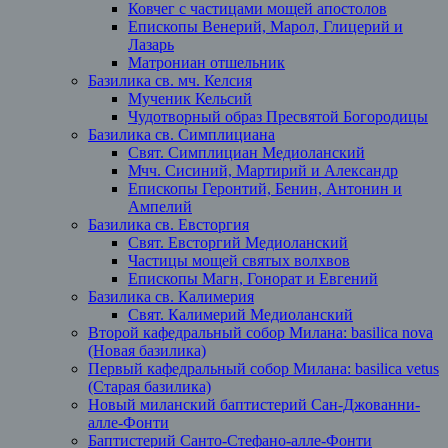
Ковчег с частицами мощей апостолов
Епископы Венерий, Марол, Глицерий и
Лазарь
Матрониан отшельник
Базилика св. мч. Келсия
Мученик Кельсий
Чудотворный образ Пресвятой Богородицы
Базилика св. Симплициана
Свят. Симплициан Медиоланский
Мчч. Сисиний, Мартирий и Александр
Епископы Геронтий, Бенин, Антонин и
Ампелий
Базилика св. Евсторгия
Свят. Евсторгий Медиоланский
Частицы мощей святых волхвов
Епископы Магн, Гонорат и Евгений
Базилика св. Калимерия
Свят. Калимерий Медиоланский
Второй кафедральный собор Милана: basilica nova
(Новая базилика)
Первый кафедральный собор Милана: basilica vetus
(Старая базилика)
Новый миланский баптистерий Сан-Джованни-
алле-Фонти
Баптистерий Санто-Стефано-алле-Фонти