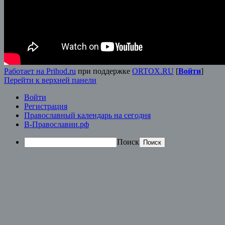
Работает на Prihod.ru
при поддержке
ORTOX.RU
[
Войти
]
Перейти к верхней панели
Войти
Регистрация
Православный календарь на сегодня
В-Православии.рф
Поиск