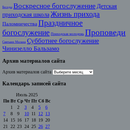
Воскресное богослужение
Детская
Беседы
Жизнь прихода
приходская школа
Праздничное
Паломничества
Проповеди
богослужение
Приходская молодежь
Субботнее богослужение
Святыни Милана
Чинизелло Бальзамо
Архив материалов сайта
Архив материалов сайта
Календарь записей сайта
Июль 2025
Пн
Вт
Ср
Чт
Пт
Сб
Вс
1
2
3
4
5
6
7
8
9
10
11
12
13
14
15
16
17
18
19
20
21
22
23
24
25
26
27