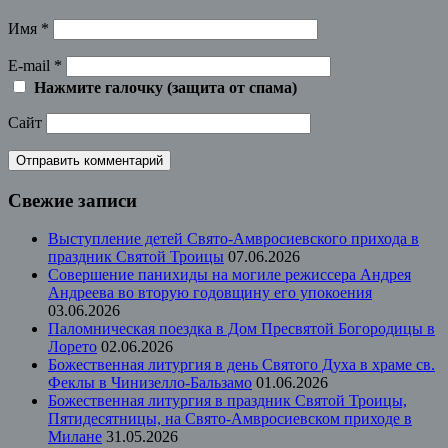
Имя
*
E-mail
*
Нажмите галочку (защита от спама)
Сайт
Свежие записи
Выступление детей Свято-Амвросиевского прихода в
праздник Святой Троицы
07.06.2026
Совершение панихиды на могиле режиссера Андрея
Андреева во вторую годовщину его упокоения
03.06.2026
Паломническая поездка в Дом Пресвятой Богородицы в
Лорето
02.06.2026
Божественная литургия в день Святого Духа в храме св.
Феклы в Чинизелло-Бальзамо
01.06.2026
Божественная литургия в праздник Святой Троицы,
Пятидесятницы, на Свято-Амвросиевском приходе в
Милане
31.05.2026