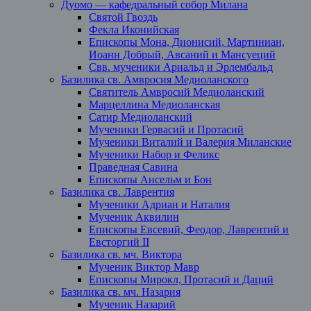
Дуомо — кафедральный собор Милана
Святой Гвоздь
Фекла Иконийская
Епископы Мона, Дионисий, Мартиниан,
Иоанн Добрый, Авсаний и Мансуеций
Свв. мученики Ариальд и Эрлембальд
Базилика св. Амвросия Медиоланского
Святитель Амвросий Медиоланский
Марцеллина Медиоланская
Сатир Медиоланский
Мученики Гервасий и Протасий
Мученики Виталий и Валерия Миланские
Мученики Набор и Феликс
Праведная Савина
Епископы Ансельм и Бон
Базилика св. Лаврентия
Мученики Адриан и Наталия
Мученик Аквилин
Епископы Евсевий, Феодор, Лаврентий и
Евсторгий II
Базилика св. мч. Виктора
Мученик Виктор Мавр
Епископы Мирокл, Протасий и Даций
Базилика св. мч. Назария
Мученик Назарий