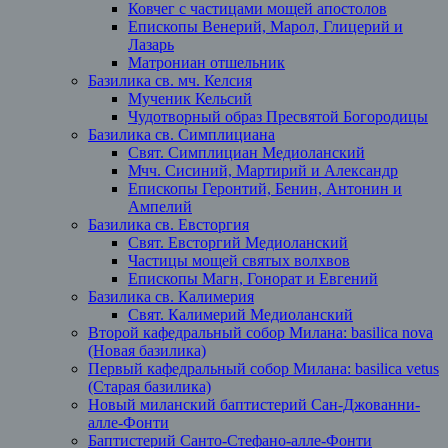
Ковчег с частицами мощей апостолов
Епископы Венерий, Марол, Глицерий и
Лазарь
Матрониан отшельник
Базилика св. мч. Келсия
Мученик Кельсий
Чудотворный образ Пресвятой Богородицы
Базилика св. Симплициана
Свят. Симплициан Медиоланский
Мчч. Сисиний, Мартирий и Александр
Епископы Геронтий, Бенин, Антонин и
Ампелий
Базилика св. Евсторгия
Свят. Евсторгий Медиоланский
Частицы мощей святых волхвов
Епископы Магн, Гонорат и Евгений
Базилика св. Калимерия
Свят. Калимерий Медиоланский
Второй кафедральный собор Милана: basilica nova
(Новая базилика)
Первый кафедральный собор Милана: basilica vetus
(Старая базилика)
Новый миланский баптистерий Сан-Джованни-
алле-Фонти
Баптистерий Санто-Стефано-алле-Фонти