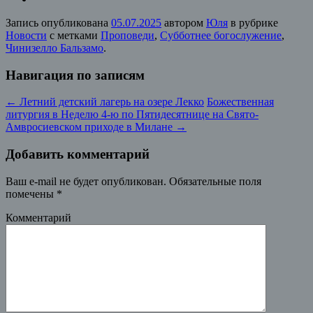
Запись опубликована
05.07.2025
автором
Юля
в рубрике
Новости
с метками
Проповеди
,
Субботнее богослужение
,
Чинизелло Бальзамо
.
Навигация по записям
←
Летний детский лагерь на озере Лекко
Божественная
литургия в Неделю 4-ю по Пятидесятнице на Свято-
Амвросиевском приходе в Милане
→
Добавить комментарий
Ваш e-mail не будет опубликован.
Обязательные поля
помечены
*
Комментарий