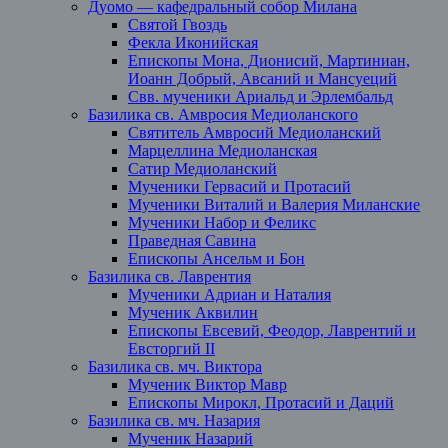
Дуомо — кафедральный собор Милана
Святой Гвоздь
Фекла Иконийская
Епископы Мона, Дионисий, Мартиниан,
Иоанн Добрый, Авсаний и Мансуеций
Свв. мученики Ариальд и Эрлембальд
Базилика св. Амвросия Медиоланского
Святитель Амвросий Медиоланский
Марцеллина Медиоланская
Сатир Медиоланский
Мученики Гервасий и Протасий
Мученики Виталий и Валерия Миланские
Мученики Набор и Феликс
Праведная Савина
Епископы Ансельм и Бон
Базилика св. Лаврентия
Мученики Адриан и Наталия
Мученик Аквилин
Епископы Евсевий, Феодор, Лаврентий и
Евсторгий II
Базилика св. мч. Виктора
Мученик Виктор Мавр
Епископы Мирокл, Протасий и Даций
Базилика св. мч. Назария
Мученик Назарий