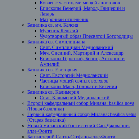
Ковчег с частицами мощей апостолов
Епископы Венерий, Марол, Глицерий и
Лазарь
Матрониан отшельник
Базилика св. мч. Келсия
Мученик Кельсий
Чудотворный образ Пресвятой Богородицы
Базилика св. Симплициана
Свят. Симплициан Медиоланский
Мчч. Сисиний, Мартирий и Александр
Епископы Геронтий, Бенин, Антонин и
Ампелий
Базилика св. Евсторгия
Свят. Евсторгий Медиоланский
Частицы мощей святых волхвов
Епископы Магн, Гонорат и Евгений
Базилика св. Калимерия
Свят. Калимерий Медиоланский
Второй кафедральный собор Милана: basilica nova
(Новая базилика)
Первый кафедральный собор Милана: basilica vetus
(Старая базилика)
Новый миланский баптистерий Сан-Джованни-
алле-Фонти
Баптистерий Санто-Стефано-алле-Фонти