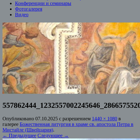
Конференции и семинары
Фотогалерея
Видео
557862444_1232557002245646_286657552
Опубликовано
07.10.2025
с разрешением
1440 × 1080
в
галерее
Божественная литургия в храме св. апостола Петра в
Мистайле (Швейцария)
.
← Предыдущее
Следующее →