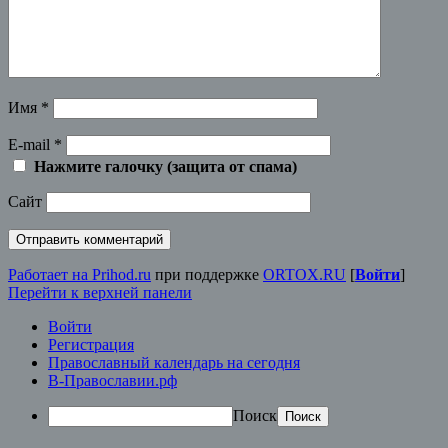
Имя
*
E-mail
*
Нажмите галочку (защита от спама)
Сайт
Работает на Prihod.ru
при поддержке
ORTOX.RU
[
Войти
]
Перейти к верхней панели
Войти
Регистрация
Православный календарь на сегодня
В-Православии.рф
Поиск