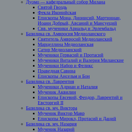
Дуомо — кафедральный собор Милана
Святой Гвоздь
Фекла Иконийская
Епископы Мона, Дионисий, Мартиниан,
Иоанн Добрый, Авсаний и Мансуеций
Свв. мученики Ариальд и Эрлембальд
Базилика св. Амвросия Медиоланского
Святитель Амвросий Медиоланский
Марцеллина Медиоланская
Сатир Медиоланский
Мученики Гервасий и Протасий
Мученики Виталий и Валерия Миланские
Мученики Набор и Феликс
Праведная Савина
Епископы Ансельм и Бон
Базилика св. Лаврентия
Мученики Адриан и Наталия
Мученик Аквилин
Епископы Евсевий, Феодор, Лаврентий и
Евсторгий II
Базилика св. мч. Виктора
Мученик Виктор Мавр
Епископы Мирокл, Протасий и Даций
Базилика св. мч. Назария
Мученик Назарий