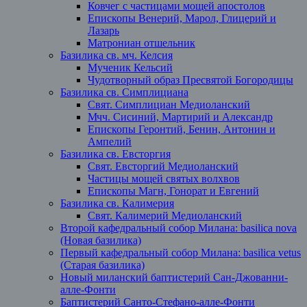
Ковчег с частицами мощей апостолов
Епископы Венерий, Марол, Глицерий и
Лазарь
Матрониан отшельник
Базилика св. мч. Келсия
Мученик Кельсий
Чудотворный образ Пресвятой Богородицы
Базилика св. Симплициана
Свят. Симплициан Медиоланский
Мчч. Сисиний, Мартирий и Александр
Епископы Геронтий, Бенин, Антонин и
Ампелий
Базилика св. Евсторгия
Свят. Евсторгий Медиоланский
Частицы мощей святых волхвов
Епископы Магн, Гонорат и Евгений
Базилика св. Калимерия
Свят. Калимерий Медиоланский
Второй кафедральный собор Милана: basilica nova
(Новая базилика)
Первый кафедральный собор Милана: basilica vetus
(Старая базилика)
Новый миланский баптистерий Сан-Джованни-
алле-Фонти
Баптистерий Санто-Стефано-алле-Фонти