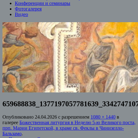
Конференции и семинары
Фотогалерея
Видео
659688838_1377197057781639_334274710
Опубликовано
24.04.2026
с разрешением
1080 × 1440
в
галерее
Божественная литургия в Неделю 5-ю Великого поста,
прп. Марии Египетской, в храме св. Феклы в Чинизелло-
Бальзамо
.