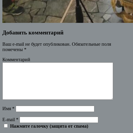
Добавить комментарий
Ваш e-mail не будет опубликован.
Обязательные поля
помечены
*
Комментарий
Имя
*
E-mail
*
Нажмите галочку (защита от спама)