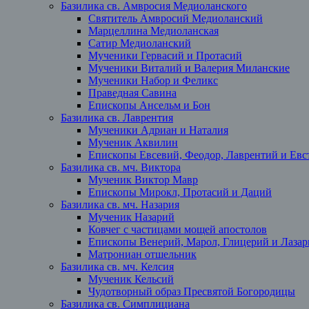
Базилика св. Амвросия Медиоланского
Святитель Амвросий Медиоланский
Марцеллина Медиоланская
Сатир Медиоланский
Мученики Гервасий и Протасий
Мученики Виталий и Валерия Миланские
Мученики Набор и Феликс
Праведная Савина
Епископы Ансельм и Бон
Базилика св. Лаврентия
Мученики Адриан и Наталия
Мученик Аквилин
Епископы Евсевий, Феодор, Лаврентий и Евст
Базилика св. мч. Виктора
Мученик Виктор Мавр
Епископы Мирокл, Протасий и Даций
Базилика св. мч. Назария
Мученик Назарий
Ковчег с частицами мощей апостолов
Епископы Венерий, Марол, Глицерий и Лазар
Матрониан отшельник
Базилика св. мч. Келсия
Мученик Кельсий
Чудотворный образ Пресвятой Богородицы
Базилика св. Симплициана