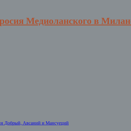
вросия Медиоланского в Милан
нн Добрый, Авсаний и Мансуеций