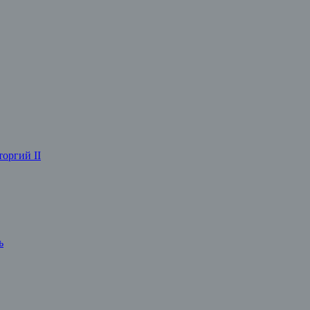
оргий II
ь