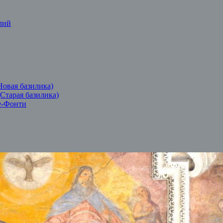
лий
Новая базилика)
(Старая базилика)
е-Фонти