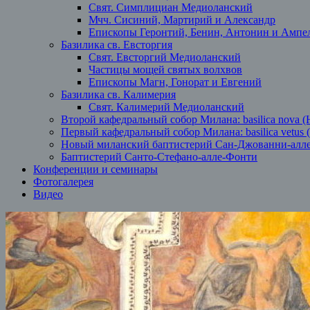
Свят. Симплициан Медиоланский
Мчч. Сисиний, Мартирий и Александр
Епископы Геронтий, Бенин, Антонин и Ампе
Базилика св. Евсторгия
Свят. Евсторгий Медиоланский
Частицы мощей святых волхвов
Епископы Магн, Гонорат и Евгений
Базилика св. Калимерия
Свят. Калимерий Медиоланский
Второй кафедральный собор Милана: basilica nova (
Первый кафедральный собор Милана: basilica vetus 
Новый миланский баптистерий Сан-Джованни-алл
Баптистерий Санто-Стефано-алле-Фонти
Конференции и семинары
Фотогалерея
Видео