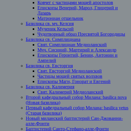
Ковчег с частицами мощей апостолов
Епископы Венерий, Марол, Глицерий и
Лазарь
Матрониан отшельник
Базилика св. мч. Келсия
Мученик Кельсий
Чудотворный образ Пресвятой Богородицы
Базилика св. Симплициана
Свят. Симплициан Медиоланский
Мчч. Сисиний, Мартирий и Александр
Епископы Геронтий, Бенин, Антонин и
Ампелий
Базилика св. Евсторгия
Свят. Евсторгий Медиоланский
Частицы мощей святых волхвов
Епископы Магн, Гонорат и Евгений
Базилика св. Калимерия
Свят. Калимерий Медиоланский
Второй кафедральный собор Милана: basilica nova
(Новая базилика)
Первый кафедральный собор Милана: basilica vetus
(Старая базилика)
Новый миланский баптистерий Сан-Джованни-
алле-Фонти
Баптистерий Санто-Стефано-алле-Фонти