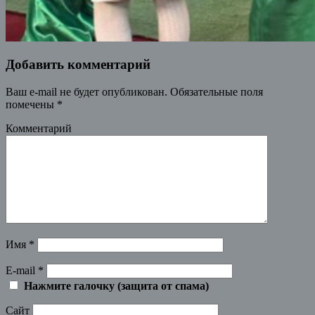
Добавить комментарий
Ваш e-mail не будет опубликован.
Обязательные поля
помечены
*
Комментарий
Имя
*
E-mail
*
Нажмите галочку (защита от спама)
Сайт