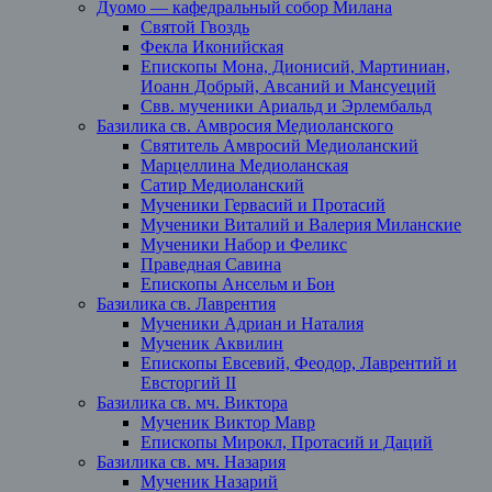
Дуомо — кафедральный собор Милана
Святой Гвоздь
Фекла Иконийская
Епископы Мона, Дионисий, Мартиниан,
Иоанн Добрый, Авсаний и Мансуеций
Свв. мученики Ариальд и Эрлембальд
Базилика св. Амвросия Медиоланского
Святитель Амвросий Медиоланский
Марцеллина Медиоланская
Сатир Медиоланский
Мученики Гервасий и Протасий
Мученики Виталий и Валерия Миланские
Мученики Набор и Феликс
Праведная Савина
Епископы Ансельм и Бон
Базилика св. Лаврентия
Мученики Адриан и Наталия
Мученик Аквилин
Епископы Евсевий, Феодор, Лаврентий и
Евсторгий II
Базилика св. мч. Виктора
Мученик Виктор Мавр
Епископы Мирокл, Протасий и Даций
Базилика св. мч. Назария
Мученик Назарий