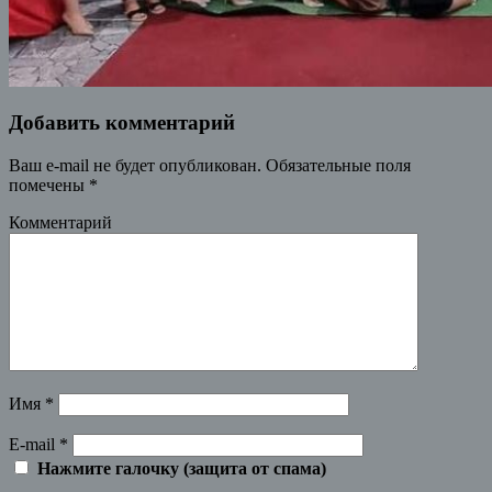
Добавить комментарий
Ваш e-mail не будет опубликован.
Обязательные поля
помечены
*
Комментарий
Имя
*
E-mail
*
Нажмите галочку (защита от спама)