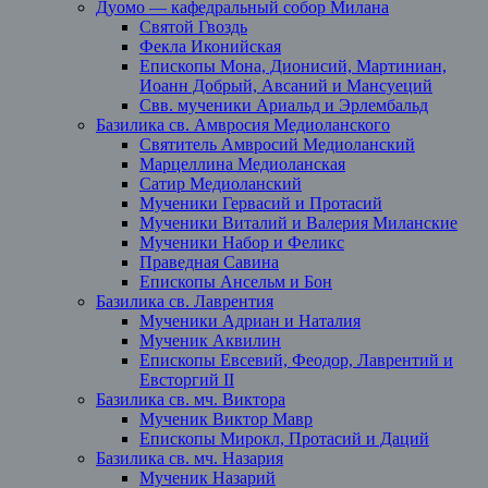
Дуомо — кафедральный собор Милана
Святой Гвоздь
Фекла Иконийская
Епископы Мона, Дионисий, Мартиниан,
Иоанн Добрый, Авсаний и Мансуеций
Свв. мученики Ариальд и Эрлембальд
Базилика св. Амвросия Медиоланского
Святитель Амвросий Медиоланский
Марцеллина Медиоланская
Сатир Медиоланский
Мученики Гервасий и Протасий
Мученики Виталий и Валерия Миланские
Мученики Набор и Феликс
Праведная Савина
Епископы Ансельм и Бон
Базилика св. Лаврентия
Мученики Адриан и Наталия
Мученик Аквилин
Епископы Евсевий, Феодор, Лаврентий и
Евсторгий II
Базилика св. мч. Виктора
Мученик Виктор Мавр
Епископы Мирокл, Протасий и Даций
Базилика св. мч. Назария
Мученик Назарий