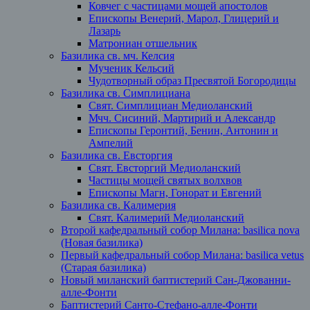
Ковчег с частицами мощей апостолов
Епископы Венерий, Марол, Глицерий и
Лазарь
Матрониан отшельник
Базилика св. мч. Келсия
Мученик Кельсий
Чудотворный образ Пресвятой Богородицы
Базилика св. Симплициана
Свят. Симплициан Медиоланский
Мчч. Сисиний, Мартирий и Александр
Епископы Геронтий, Бенин, Антонин и
Ампелий
Базилика св. Евсторгия
Свят. Евсторгий Медиоланский
Частицы мощей святых волхвов
Епископы Магн, Гонорат и Евгений
Базилика св. Калимерия
Свят. Калимерий Медиоланский
Второй кафедральный собор Милана: basilica nova
(Новая базилика)
Первый кафедральный собор Милана: basilica vetus
(Старая базилика)
Новый миланский баптистерий Сан-Джованни-
алле-Фонти
Баптистерий Санто-Стефано-алле-Фонти