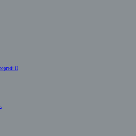
оргий II
ь