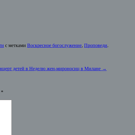
ти
с метками
Воскресное богослужение
,
Проповеди
.
нцерт детей в Неделю жен-мироносиц в Милане
→
ы
*