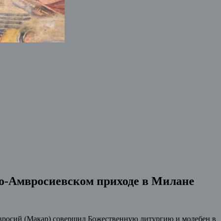
то-Амвросиевском приходе в Милане
мвросий (Макар) совершил Божественную литургию и молебен в