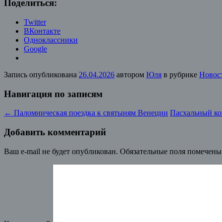
Поделиться:
Twitter
ВКонтакте
Одноклассники
Google
Запись опубликована
26.04.2026
автором
Юля
в рубрике
Новос
Навигация по записям
←
Паломническая поездка к святыням Венеции
Пасхальный ко
Добавить комментарий
Ваш e-mail не будет опубликован.
Обязательные поля помечен