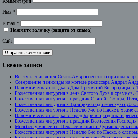
Комментарий
Имя
*
E-mail
*
Нажмите галочку (защита от спама)
Сайт
Свежие записи
Выступление детей Свято-Амвросиевского прихода в пр
Совершение панихиды на могиле режиссера Андрея Андр
Паломническая поездка в Дом Пресвятой Богородицы в 
Божественная литургия в день Святого Духа в храме св.
Божественная литургия в праздник Святой Троицы, Пят
Божественная литургия в Троицкую родительскую суббо
Божественная литургия в Неделю 7-ю по Пасхе в храме с
Паломническая поездка в город Бари в праздник перенес
Божественная литургия в праздник Вознесения Господня
Молебен у мощей св. Пелагеи в крипте Дуомо в день ее 
Божественная литургия в Неделю 6-ю по Пасхе, о слепо
Божественная литургия в праздник прп. Феодосия Печерс