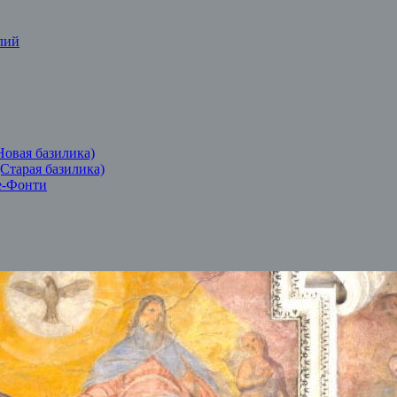
лий
Новая базилика)
(Старая базилика)
е-Фонти