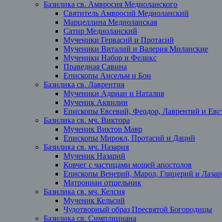
Базилика св. Амвросия Медиоланского
Святитель Амвросий Медиоланский
Марцеллина Медиоланская
Сатир Медиоланский
Мученики Гервасий и Протасий
Мученики Виталий и Валерия Миланские
Мученики Набор и Феликс
Праведная Савина
Епископы Ансельм и Бон
Базилика св. Лаврентия
Мученики Адриан и Наталия
Мученик Аквилин
Епископы Евсевий, Феодор, Лаврентий и Евст
Базилика св. мч. Виктора
Мученик Виктор Мавр
Епископы Мирокл, Протасий и Даций
Базилика св. мч. Назария
Мученик Назарий
Ковчег с частицами мощей апостолов
Епископы Венерий, Марол, Глицерий и Лазар
Матрониан отшельник
Базилика св. мч. Келсия
Мученик Кельсий
Чудотворный образ Пресвятой Богородицы
Базилика св. Симплициана