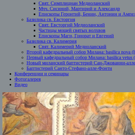
Свят. Симплициан Медиоланский
Мчч. Сисиний, Мартирий и Александр
Епископы Геронтий, Бенин, Антонин и Ампе
Базилика св. Евсторгия
Свят. Евсторгий Медиоланский
Частицы мощей святых волхвов
Епископы Магн, Гонорат и Евгений
Базилика св. Калимерия
Свят. Калимерий Медиоланский
Второй кафедральный собор Милана: basilica nova (
Первый кафедральный собор Милана: basilica vetus 
Новый миланский баптистерий Сан-Джованни-алл
Баптистерий Санто-Стефано-алле-Фонти
Конференции и семинары
Фотогалерея
Видео