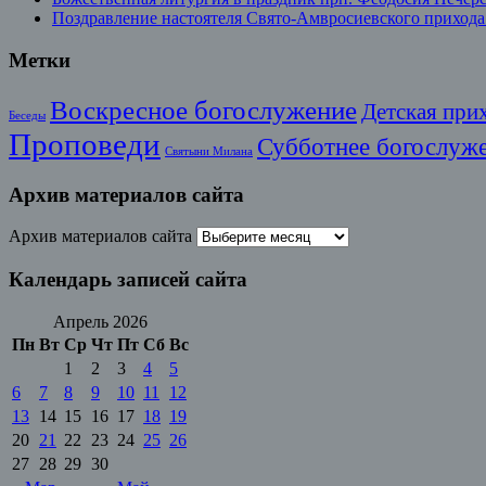
Поздравление настоятеля Свято-Амвросиевского прихода
Метки
Воскресное богослужение
Детская при
Беседы
Проповеди
Субботнее богослуж
Святыни Милана
Архив материалов сайта
Архив материалов сайта
Календарь записей сайта
Апрель 2026
Пн
Вт
Ср
Чт
Пт
Сб
Вс
1
2
3
4
5
6
7
8
9
10
11
12
13
14
15
16
17
18
19
20
21
22
23
24
25
26
27
28
29
30