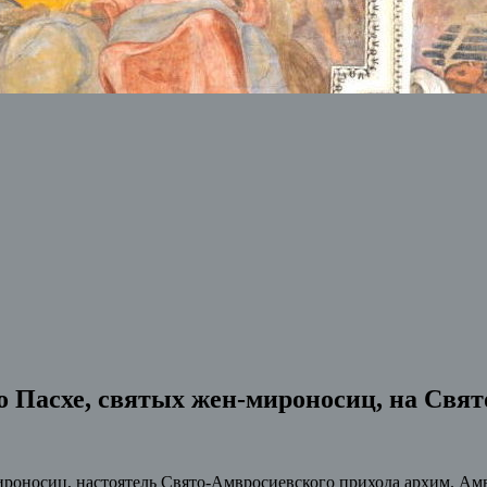
о Пасхе, святых жен-мироносиц, на Свя
мироносиц, настоятель Свято-Амвросиевского прихода архим. А