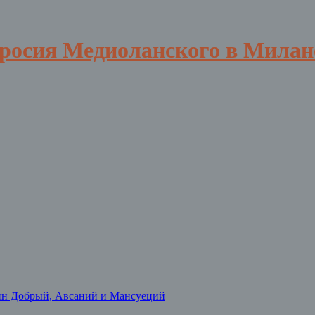
вросия Медиоланского в Милан
нн Добрый, Авсаний и Мансуеций