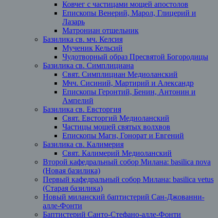
Ковчег с частицами мощей апостолов
Епископы Венерий, Марол, Глицерий и
Лазарь
Матрониан отшельник
Базилика св. мч. Келсия
Мученик Кельсий
Чудотворный образ Пресвятой Богородицы
Базилика св. Симплициана
Свят. Симплициан Медиоланский
Мчч. Сисиний, Мартирий и Александр
Епископы Геронтий, Бенин, Антонин и
Ампелий
Базилика св. Евсторгия
Свят. Евсторгий Медиоланский
Частицы мощей святых волхвов
Епископы Магн, Гонорат и Евгений
Базилика св. Калимерия
Свят. Калимерий Медиоланский
Второй кафедральный собор Милана: basilica nova
(Новая базилика)
Первый кафедральный собор Милана: basilica vetus
(Старая базилика)
Новый миланский баптистерий Сан-Джованни-
алле-Фонти
Баптистерий Санто-Стефано-алле-Фонти