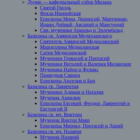
Дуомо — кафедральный собор Милана
Святой Гвоздь
Фекла Иконийская
Епископы Мона, Дионисий, Мартиниан,
Иоанн Добрый, Авсаний и Мансуеций
Свв. мученики Ариальд и Эрлембальд
Базилика св. Амвросия Медиоланского
Святитель Амвросий Медиоланский
Марцеллина Медиоланская
Сатир Медиоланский
Мученики Гервасий и Протасий
Мученики Виталий и Валерия Миланские
Мученики Набор и Феликс
Праведная Савина
Епископы Ансельм и Бон
Базилика св. Лаврентия
Мученики Адриан и Наталия
Мученик Аквилин
Епископы Евсевий, Феодор, Лаврентий и
Евсторгий II
Базилика св. мч. Виктора
Мученик Виктор Мавр
Епископы Мирокл, Протасий и Даций
Базилика св. мч. Назария
Мученик Назарий