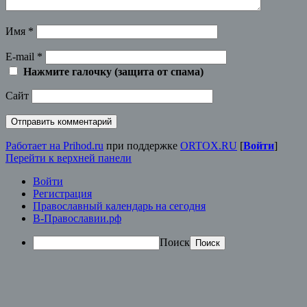
Имя
*
E-mail
*
Нажмите галочку (защита от спама)
Сайт
Работает на Prihod.ru
при поддержке
ORTOX.RU
[
Войти
]
Перейти к верхней панели
Войти
Регистрация
Православный календарь на сегодня
В-Православии.рф
Поиск