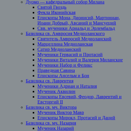
Дуомо — кафедральный собор Милана
Святой Гвоздь
Фекла Иконийская
Епископы Мона, Дионисий, Мартиниан,
Иоанн Добрый, Авсаний и Мансуеций
Свв. мученики Ариальд и Эрлембальд
Базилика св. Амвросия Медиоланского
Святитель Амвросий Медиоланский
Марцеллина Медиоланская
Сатир Медиоланский
Мученики Гервасий и Протасий
Мученики Виталий и Валерия Миланские
Мученики Набор и Феликс
Праведная Савина
Епископы Ансельм и Бон
Базилика св. Лаврентия
Мученики Адриан и Наталия
Мученик Аквилин
Епископы Евсевий, Феодор, Лаврентий и
Евсторгий II
Базилика св. мч. Виктора
Мученик Виктор Мавр
Епископы Мирокл, Протасий и Даций
Базилика св. мч. Назария
Мученик Назарий