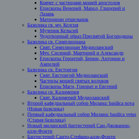
Ковчег с частицами мощей апостолов
Епископы Венерий, Марол, Глицерий и
Лазарь
Матрониан отшельник
Базилика св. мч. Келсия
Мученик Кельсий
Чудотворный образ Пресвятой Богородицы
Базилика св. Симплициана
Свят. Симплициан Медиоланский
Мчч. Сисиний, Мартирий и Александр
Епископы Геронтий, Бенин, Антонин и
Ампелий
Базилика св. Евсторгия
Свят. Евсторгий Медиоланский
Частицы мощей святых волхвов
Епископы Магн, Гонорат и Евгений
Базилика св. Калимерия
Свят. Калимерий Медиоланский
Второй кафедральный собор Милана: basilica nova
(Новая базилика)
Первый кафедральный собор Милана: basilica vetus
(Старая базилика)
Новый миланский баптистерий Сан-Джованни-
алле-Фонти
Баптистерий Санто-Стефано-алле-Фонти