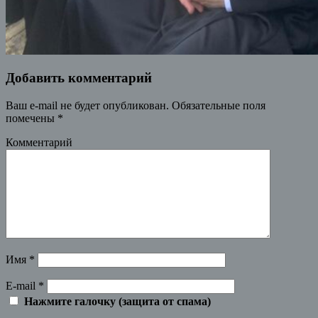
Добавить комментарий
Ваш e-mail не будет опубликован.
Обязательные поля
помечены
*
Комментарий
Имя
*
E-mail
*
Нажмите галочку (защита от спама)