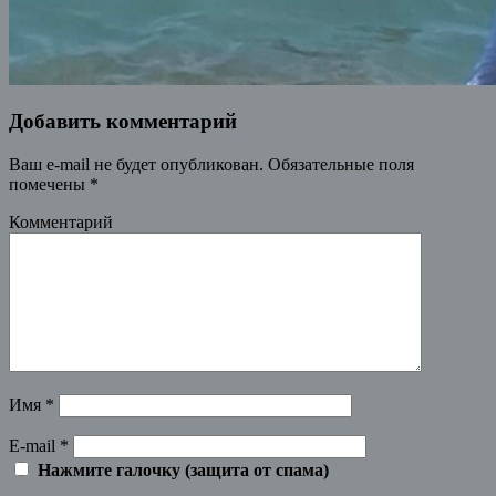
Добавить комментарий
Ваш e-mail не будет опубликован.
Обязательные поля
помечены
*
Комментарий
Имя
*
E-mail
*
Нажмите галочку (защита от спама)