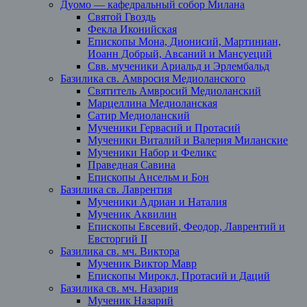
Дуомо — кафедральный собор Милана
Святой Гвоздь
Фекла Иконийская
Епископы Мона, Дионисий, Мартиниан,
Иоанн Добрый, Авсаний и Мансуеций
Свв. мученики Ариальд и Эрлембальд
Базилика св. Амвросия Медиоланского
Святитель Амвросий Медиоланский
Марцеллина Медиоланская
Сатир Медиоланский
Мученики Гервасий и Протасий
Мученики Виталий и Валерия Миланские
Мученики Набор и Феликс
Праведная Савина
Епископы Ансельм и Бон
Базилика св. Лаврентия
Мученики Адриан и Наталия
Мученик Аквилин
Епископы Евсевий, Феодор, Лаврентий и
Евсторгий II
Базилика св. мч. Виктора
Мученик Виктор Мавр
Епископы Мирокл, Протасий и Даций
Базилика св. мч. Назария
Мученик Назарий