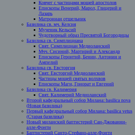
Ковчег с частицами мощей апостолов
Епископы Венерий, Марол, Глицерий и
Лазарь
Матрониан отшельник
Базилика св. мч. Келсия
Мученик Кельсий
Чудотворный образ Пресвятой Богородицы
Базилика св. Симплициана
Свят. Симплициан Медиоланский
Мчч. Сисиний, Мартирий и Александр
Епископы Геронтий, Бенин, Антонин и
Ампелий
Базилика св. Евсторгия
Свят. Евсторгий Медиоланский
Частицы мощей святых волхвов
Епископы Магн, Гонорат и Евгений
Базилика св. Калимерия
Свят. Калимерий Медиоланский
Второй кафедральный собор Милана: basilica nova
(Новая базилика)
Первый кафедральный собор Милана: basilica vetus
(Старая базилика)
Новый миланский баптистерий Сан-Джованни-
алле-Фонти
Баптистерий Санто-Стефано-алле-Фонти