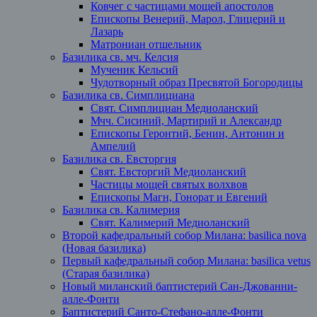
Ковчег с частицами мощей апостолов
Епископы Венерий, Марол, Глицерий и
Лазарь
Матрониан отшельник
Базилика св. мч. Келсия
Мученик Кельсий
Чудотворный образ Пресвятой Богородицы
Базилика св. Симплициана
Свят. Симплициан Медиоланский
Мчч. Сисиний, Мартирий и Александр
Епископы Геронтий, Бенин, Антонин и
Ампелий
Базилика св. Евсторгия
Свят. Евсторгий Медиоланский
Частицы мощей святых волхвов
Епископы Магн, Гонорат и Евгений
Базилика св. Калимерия
Свят. Калимерий Медиоланский
Второй кафедральный собор Милана: basilica nova
(Новая базилика)
Первый кафедральный собор Милана: basilica vetus
(Старая базилика)
Новый миланский баптистерий Сан-Джованни-
алле-Фонти
Баптистерий Санто-Стефано-алле-Фонти