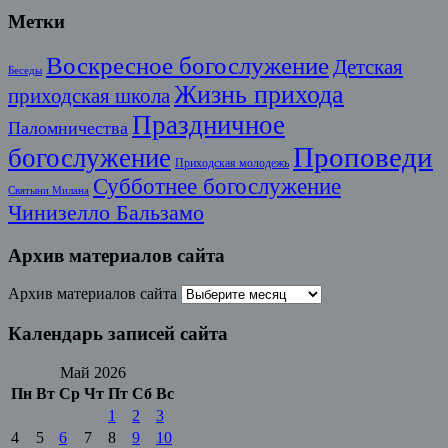
Метки
Воскресное богослужение
Детская
Беседы
Жизнь прихода
приходская школа
Праздничное
Паломничества
Проповеди
богослужение
Приходская молодежь
Субботнее богослужение
Святыни Милана
Чинизелло Бальзамо
Архив материалов сайта
Архив материалов сайта
Календарь записей сайта
Май 2026
Пн
Вт
Ср
Чт
Пт
Сб
Вс
1
2
3
4
5
6
7
8
9
10