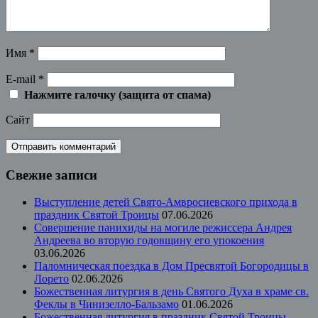
Имя
*
E-mail
*
Нажмите галочку (защита от спама)
Сайт
Свежие записи
Выступление детей Свято-Амвросиевского прихода в
праздник Святой Троицы
07.06.2026
Совершение панихиды на могиле режиссера Андрея
Андреева во вторую годовщину его упокоения
03.06.2026
Паломническая поездка в Дом Пресвятой Богородицы в
Лорето
02.06.2026
Божественная литургия в день Святого Духа в храме св.
Феклы в Чинизелло-Бальзамо
01.06.2026
Божественная литургия в праздник Святой Троицы,