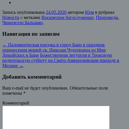
Запись опубликована
24.05.2026
автором
Юля
в рубрике
Новости
с метками
Воскресное богослужение
,
Проповеди
,
Чинизелло Бальзамо
.
Навигация по записям
←
Паломническая поездка в город Бари в праздник
перенесения мощей св. Николая Чудотворца из Мир
Ликийских в Бари
Божественная литургия в Троицкую
родительскую субботу на Свято-Амвросиевском приходе в
Милане
→
Добавить комментарий
Ваш e-mail не будет опубликован.
Обязательные поля
помечены
*
Комментарий