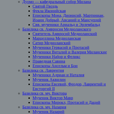
Дуомо — кафедральный собор Милана
Святой Гвоздь
Фекла Иконийская
Епископы Мона, Дионисий, Мартиниан,
Иоанн Добрый, Авсаний и Мансуеций
Свв. мученики Ариальд и Эрлембальд
Базилика св. Амвросия Медиоланского
Святитель Амвросий Медиоланский
Марцеллина Медиоланская
Сатир Медиоланский
Мученики Гервасий и Протасий
Мученики Виталий и Валерия Миланские
Мученики Набор и Феликс
Праведная Савина
Епископы Ансельм и Бон
Базилика св. Лаврентия
Мученики Адриан и Наталия
Мученик Аквилин
Епископы Евсевий, Феодор, Лаврентий и
Евсторгий II
Базилика св. мч. Виктора
Мученик Виктор Мавр
Епископы Мирокл, Протасий и Даций
Базилика св. мч. Назария
Мученик Назарий