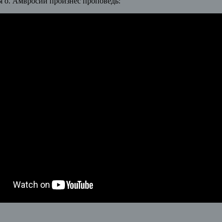
я о. Амвросий произнес проповедь: