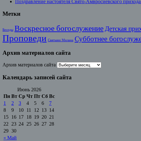
Поздравление настоятеля Свято-Амвросиевского прихода
Метки
Воскресное богослужение
Детская при
Беседы
Проповеди
Субботнее богослуж
Святыни Милана
Архив материалов сайта
Архив материалов сайта
Календарь записей сайта
Июнь 2026
Пн
Вт
Ср
Чт
Пт
Сб
Вс
1
2
3
4
5
6
7
8
9
10
11
12
13
14
15
16
17
18
19
20
21
22
23
24
25
26
27
28
29
30
« Май