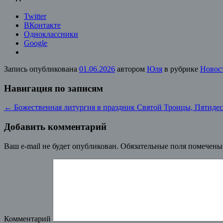
Twitter
ВКонтакте
Одноклассники
Google
Запись опубликована
01.06.2026
автором
Юля
в рубрике
Новос
Навигация по записям
←
Божественная литургия в праздник Святой Троицы, Пятиде
Добавить комментарий
Ваш e-mail не будет опубликован.
Обязательные поля помечен
Комментарий