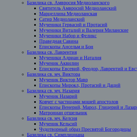
Базилика св. Амвросия Медиоланского
Святитель Амвросий Медиоланский
Марцеллина Медиоланская
Сатир Медиоланский
Мученики Гервасий и Протасий
Мученики Виталий и Валерия Миланские
Мученики Набор и Феликс
Праведная Савина
Епископы Ансельм и Бон
Базилика св. Лаврентия
Мученики Адриан и Наталия
Мученик Аквилин
Епископы Евсевий, Феодор, Лаврентий и Евст
Базилика св. мч. Виктора
Мученик Виктор Мавр
Епископы Мирокл, Протасий и Даций
Базилика св. мч. Назария
Мученик Назарий
Ковчег с частицами мощей апостолов
Епископы Венерий, Марол, Глицерий и Лазар
Матрониан отшельник
Базилика св. мч. Келсия
Мученик Кельсий
Чудотворный образ Пресвятой Богородицы
Базилика св. Симплициана