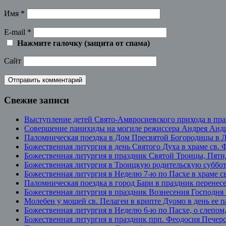
Имя
*
E-mail
*
Нажмите галочку (защита от спама)
Сайт
Свежие записи
Выступление детей Свято-Амвросиевского прихода в пр
Совершение панихиды на могиле режиссера Андрея Андр
Паломническая поездка в Дом Пресвятой Богородицы в 
Божественная литургия в день Святого Духа в храме св.
Божественная литургия в праздник Святой Троицы, Пят
Божественная литургия в Троицкую родительскую суббо
Божественная литургия в Неделю 7-ю по Пасхе в храме с
Паломническая поездка в город Бари в праздник перенес
Божественная литургия в праздник Вознесения Господня
Молебен у мощей св. Пелагеи в крипте Дуомо в день ее 
Божественная литургия в Неделю 6-ю по Пасхе, о слепо
Божественная литургия в праздник прп. Феодосия Печерс