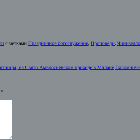
ти
с метками
Праздничное богослужение
,
Проповеди
,
Чинизелло
сятницы, на Свято-Амвросиевском приходе в Милане
Паломничес
ы
*