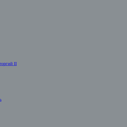
оргий II
ь