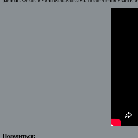
равноап. Феклы в Чинизелло-Бальзамо.
После чтения Евангели
Поделиться: