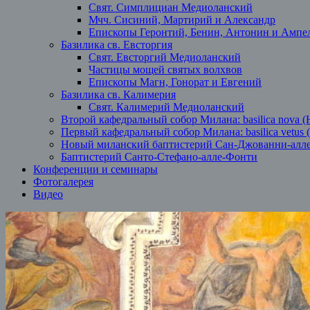
Свят. Симплициан Медиоланский
Мчч. Сисиний, Мартирий и Александр
Епископы Геронтий, Бенин, Антонин и Ампе
Базилика св. Евсторгия
Свят. Евсторгий Медиоланский
Частицы мощей святых волхвов
Епископы Магн, Гонорат и Евгений
Базилика св. Калимерия
Свят. Калимерий Медиоланский
Второй кафедральный собор Милана: basilica nova (
Первый кафедральный собор Милана: basilica vetus 
Новый миланский баптистерий Сан-Джованни-алл
Баптистерий Санто-Стефано-алле-Фонти
Конференции и семинары
Фотогалерея
Видео