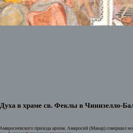
 Духа в храме св. Феклы в Чинизелло-Ба
о-Амвросиевского прихода архим. Амвросий (Макар) совершил н