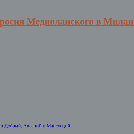
вросия Медиоланского в Милан
нн Добрый, Авсаний и Мансуеций