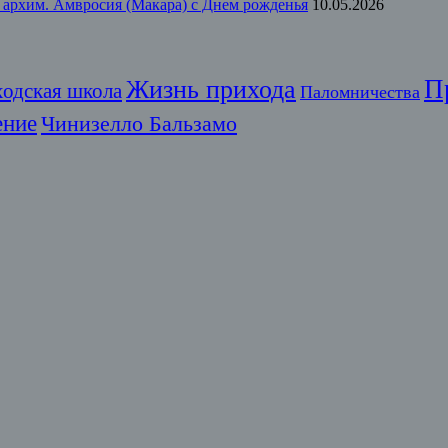
 архим. Амвросия (Макара) с Днем рожденья
10.05.2026
П
Жизнь прихода
ходская школа
Паломничества
ение
Чинизелло Бальзамо