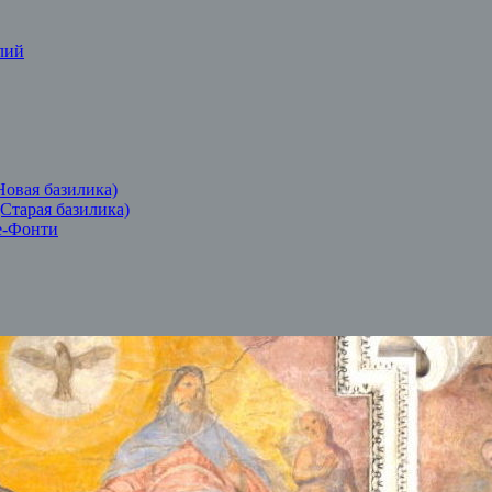
лий
Новая базилика)
(Старая базилика)
е-Фонти