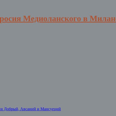
вросия Медиоланского в Милан
нн Добрый, Авсаний и Мансуеций