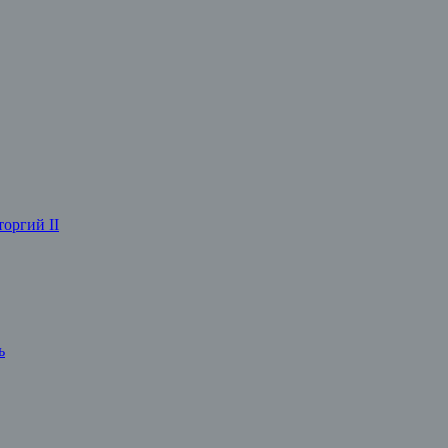
оргий II
ь