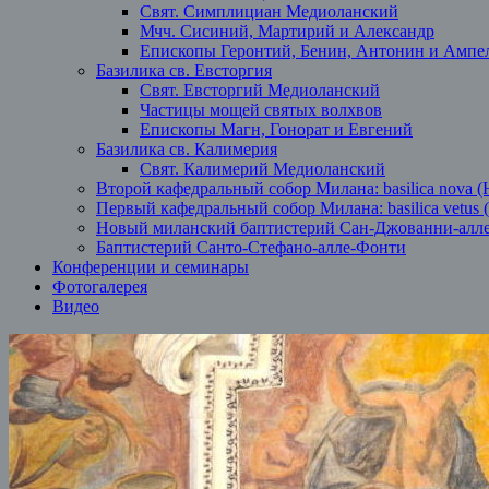
Свят. Симплициан Медиоланский
Мчч. Сисиний, Мартирий и Александр
Епископы Геронтий, Бенин, Антонин и Ампе
Базилика св. Евсторгия
Свят. Евсторгий Медиоланский
Частицы мощей святых волхвов
Епископы Магн, Гонорат и Евгений
Базилика св. Калимерия
Свят. Калимерий Медиоланский
Второй кафедральный собор Милана: basilica nova (
Первый кафедральный собор Милана: basilica vetus 
Новый миланский баптистерий Сан-Джованни-алл
Баптистерий Санто-Стефано-алле-Фонти
Конференции и семинары
Фотогалерея
Видео