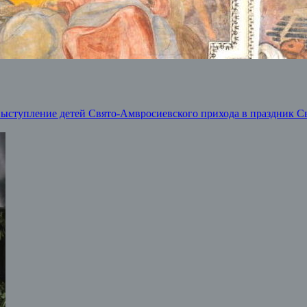
ыступление детей Свято-Амвросиевского прихода в праздник С