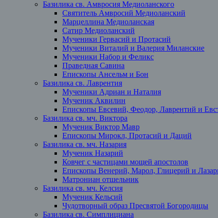
Базилика св. Амвросия Медиоланского
Святитель Амвросий Медиоланский
Марцеллина Медиоланская
Сатир Медиоланский
Мученики Гервасий и Протасий
Мученики Виталий и Валерия Миланские
Мученики Набор и Феликс
Праведная Савина
Епископы Ансельм и Бон
Базилика св. Лаврентия
Мученики Адриан и Наталия
Мученик Аквилин
Епископы Евсевий, Феодор, Лаврентий и Евст
Базилика св. мч. Виктора
Мученик Виктор Мавр
Епископы Мирокл, Протасий и Даций
Базилика св. мч. Назария
Мученик Назарий
Ковчег с частицами мощей апостолов
Епископы Венерий, Марол, Глицерий и Лазар
Матрониан отшельник
Базилика св. мч. Келсия
Мученик Кельсий
Чудотворный образ Пресвятой Богородицы
Базилика св. Симплициана