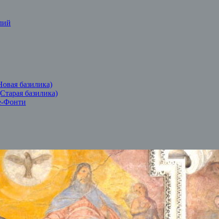
лий
Новая базилика)
(Старая базилика)
е-Фонти