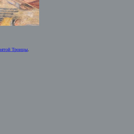
вятой Троицы
.