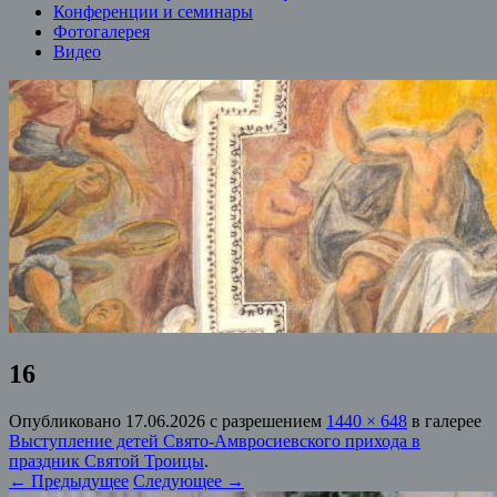
Конференции и семинары
Фотогалерея
Видео
16
Опубликовано
17.06.2026
с разрешением
1440 × 648
в галерее
Выступление детей Свято-Амвросиевского прихода в
праздник Святой Троицы
.
← Предыдущее
Следующее →