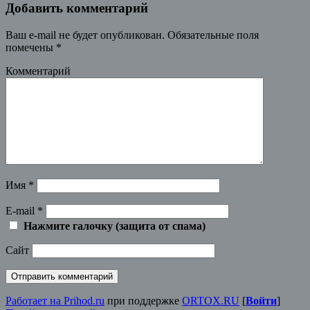
Добавить комментарий
Ваш e-mail не будет опубликован.
Обязательные поля
помечены
*
Комментарий
Имя
*
E-mail
*
Нажмите галочку (защита от спама)
Сайт
Работает на Prihod.ru
при поддержке
ORTOX.RU
[
Войти
]