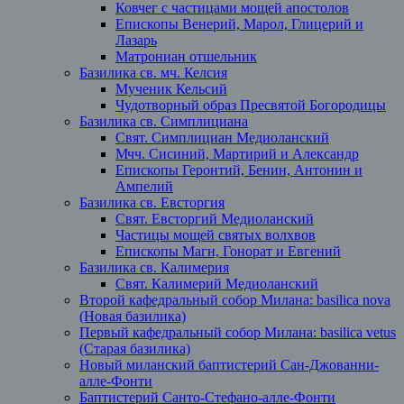
Ковчег с частицами мощей апостолов
Епископы Венерий, Марол, Глицерий и
Лазарь
Матрониан отшельник
Базилика св. мч. Келсия
Мученик Кельсий
Чудотворный образ Пресвятой Богородицы
Базилика св. Симплициана
Свят. Симплициан Медиоланский
Мчч. Сисиний, Мартирий и Александр
Епископы Геронтий, Бенин, Антонин и
Ампелий
Базилика св. Евсторгия
Свят. Евсторгий Медиоланский
Частицы мощей святых волхвов
Епископы Магн, Гонорат и Евгений
Базилика св. Калимерия
Свят. Калимерий Медиоланский
Второй кафедральный собор Милана: basilica nova
(Новая базилика)
Первый кафедральный собор Милана: basilica vetus
(Старая базилика)
Новый миланский баптистерий Сан-Джованни-
алле-Фонти
Баптистерий Санто-Стефано-алле-Фонти