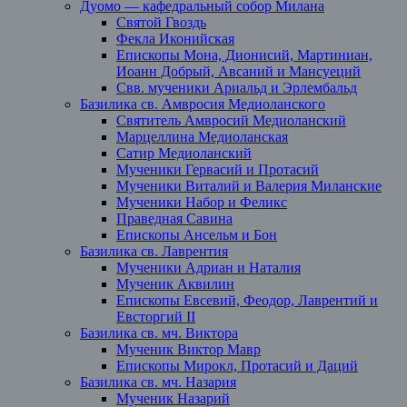
Дуомо — кафедральный собор Милана
Святой Гвоздь
Фекла Иконийская
Епископы Мона, Дионисий, Мартиниан,
Иоанн Добрый, Авсаний и Мансуеций
Свв. мученики Ариальд и Эрлембальд
Базилика св. Амвросия Медиоланского
Святитель Амвросий Медиоланский
Марцеллина Медиоланская
Сатир Медиоланский
Мученики Гервасий и Протасий
Мученики Виталий и Валерия Миланские
Мученики Набор и Феликс
Праведная Савина
Епископы Ансельм и Бон
Базилика св. Лаврентия
Мученики Адриан и Наталия
Мученик Аквилин
Епископы Евсевий, Феодор, Лаврентий и
Евсторгий II
Базилика св. мч. Виктора
Мученик Виктор Мавр
Епископы Мирокл, Протасий и Даций
Базилика св. мч. Назария
Мученик Назарий