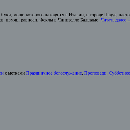
та Луки, мощи которого находятся в Италии, в городе Падуе, на
в. пвмчц. равноап. Феклы в Чинизелло Бальзамо.
Читать далее
ти
с метками
Праздничное богослужение
,
Проповеди
,
Субботнее