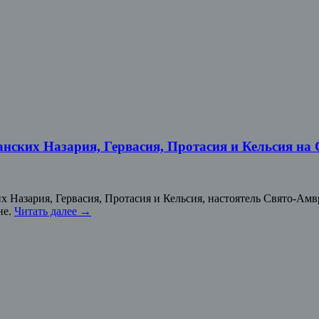
анских Назария, Гервасия, Протасия и Кельсия на
их Назария, Гервасия, Протасия и Кельсия, настоятель Свято-А
не.
Читать далее
→