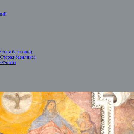
лий
Новая базилика)
(Старая базилика)
е-Фонти