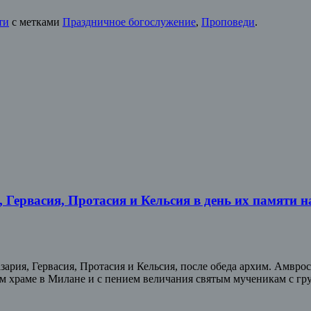
ти
с метками
Праздничное богослужение
,
Проповеди
.
Гервасия, Протасия и Кельсия в день их памяти н
зария, Гервасия, Протасия и Кельсия, после обеда архим. Амвр
м храме в Милане и с пением величания святым мученикам с г