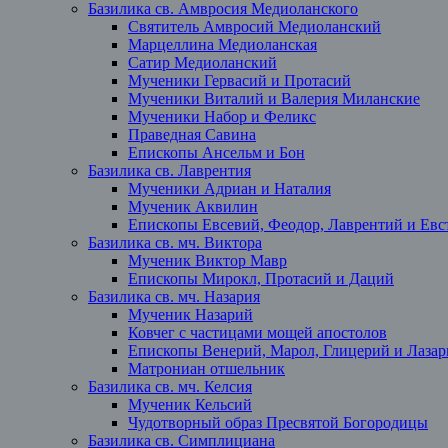
Базилика св. Амвросия Медиоланского
Святитель Амвросий Медиоланский
Марцеллина Медиоланская
Сатир Медиоланский
Мученики Гервасий и Протасий
Мученики Виталий и Валерия Миланские
Мученики Набор и Феликс
Праведная Савина
Епископы Ансельм и Бон
Базилика св. Лаврентия
Мученики Адриан и Наталия
Мученик Аквилин
Епископы Евсевий, Феодор, Лаврентий и Евст
Базилика св. мч. Виктора
Мученик Виктор Мавр
Епископы Мирокл, Протасий и Даций
Базилика св. мч. Назария
Мученик Назарий
Ковчег с частицами мощей апостолов
Епископы Венерий, Марол, Глицерий и Лазар
Матрониан отшельник
Базилика св. мч. Келсия
Мученик Кельсий
Чудотворный образ Пресвятой Богородицы
Базилика св. Симплициана