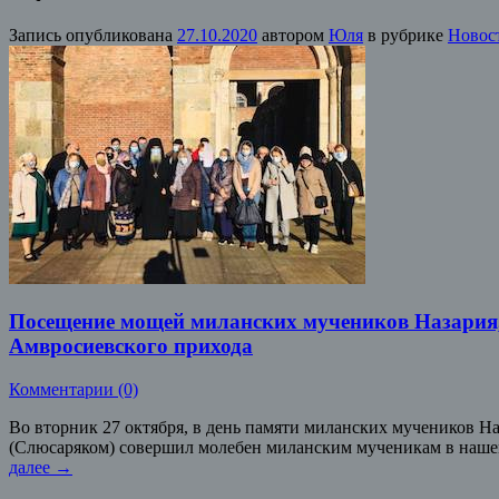
Запись опубликована
27.10.2020
автором
Юля
в рубрике
Новос
Посещение мощей миланских мучеников Назария, 
Амвросиевского прихода
Комментарии (0)
Во вторник 27 октября, в день памяти миланских мучеников На
(Слюсаряком) совершил молебен миланским мученикам в наше
далее
→