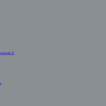
оргий II
ь