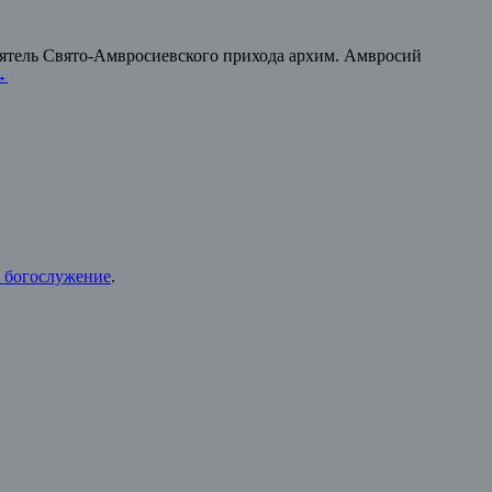
стоятель Свято-Амвросиевского прихода архим. Амвросий
→
 богослужение
.