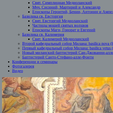
Свят. Симплициан Медиоланский
Мчч. Сисиний, Мартирий и Александр
Епископы Геронтий, Бенин, Антонин и Ампе
Базилика св. Евсторгия
Свят. Евсторгий Медиоланский
Частицы мощей святых волхвов
Епископы Магн, Гонорат и Евгений
Базилика св. Калимерия
Свят. Калимерий Медиоланский
Второй кафедральный собор Милана: basilica nova (
Первый кафедральный собор Милана: basilica vetus 
Новый миланский баптистерий Сан-Джованни-алл
Баптистерий Санто-Стефано-алле-Фонти
Конференции и семинары
Фотогалерея
Видео