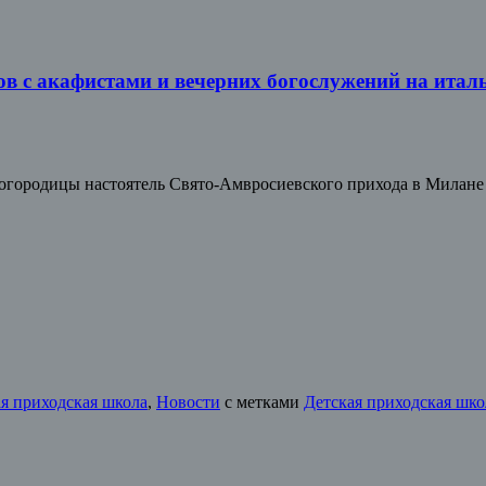
в с акафистами и вечерних богослужений на италь
 Богородицы настоятель Свято-Амвросиевского прихода в Милане
я приходская школа
,
Новости
с метками
Детская приходская шко