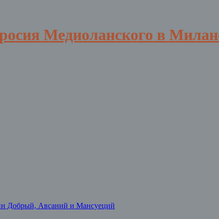
вросия Медиоланского в Милан
нн Добрый, Авсаний и Мансуеций