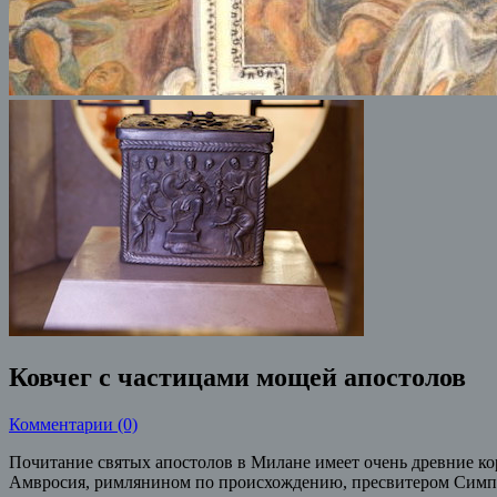
Ковчег с частицами мощей апостолов
Комментарии (0)
Почитание святых апостолов в Милане имеет очень древние ко
Амвросия, римлянином по происхождению, пресвитером Сим