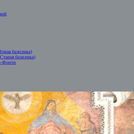
лий
Новая базилика)
(Старая базилика)
е-Фонти