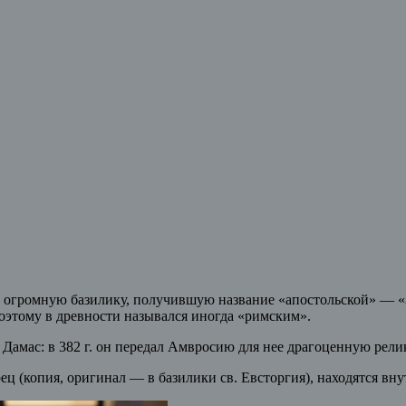
у огромную базилику, получившую название «апостольской» — «
поэтому в древности назывался иногда «римским».
а Дамас: в 382 г. он передал Амвросию для нее драгоценную р
 (копия, оригинал — в базилики св. Евсторгия), находятся вну