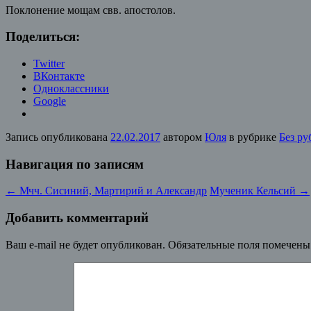
Поклонение мощам свв. апостолов.
Поделиться:
Twitter
ВКонтакте
Одноклассники
Google
Запись опубликована
22.02.2017
автором
Юля
в рубрике
Без ру
Навигация по записям
←
Мчч. Сисиний, Мартирий и Александр
Мученик Кельсий
→
Добавить комментарий
Ваш e-mail не будет опубликован.
Обязательные поля помечен