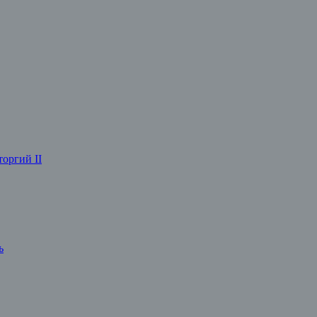
оргий II
ь