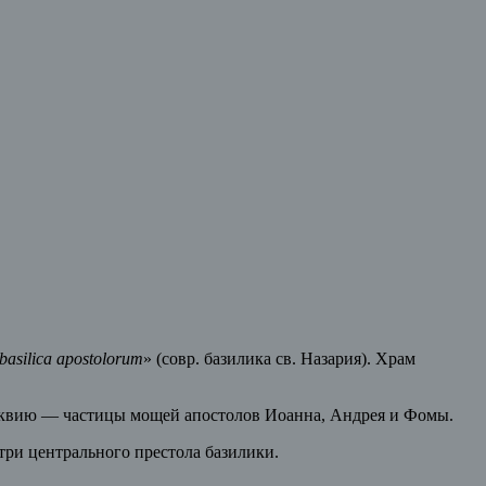
basilica apostolorum
» (совр. базилика св. Назария). Храм
еликвию — частицы мощей апостолов Иоанна, Андрея и Фомы.
три центрального престола базилики.