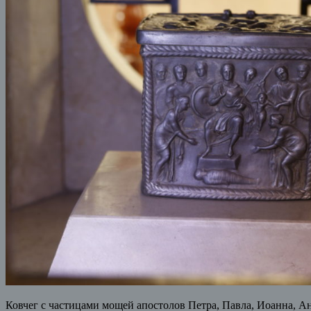
Ковчег с частицами мощей апостолов Петра, Павла, Иоанна, А