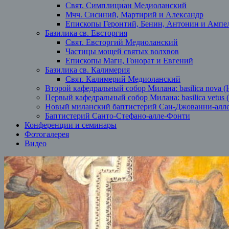
Свят. Симплициан Медиоланский
Мчч. Сисиний, Мартирий и Александр
Епископы Геронтий, Бенин, Антонин и Ампе
Базилика св. Евсторгия
Свят. Евсторгий Медиоланский
Частицы мощей святых волхвов
Епископы Магн, Гонорат и Евгений
Базилика св. Калимерия
Свят. Калимерий Медиоланский
Второй кафедральный собор Милана: basilica nova (
Первый кафедральный собор Милана: basilica vetus 
Новый миланский баптистерий Сан-Джованни-алл
Баптистерий Санто-Стефано-алле-Фонти
Конференции и семинары
Фотогалерея
Видео