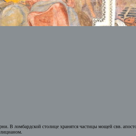
рни. В ломбардской столице хранятся частицы мощей свв. апост
плицианом.