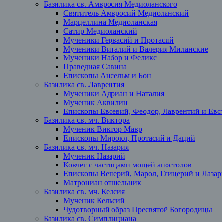
Базилика св. Амвросия Медиоланского
Святитель Амвросий Медиоланский
Марцеллина Медиоланская
Сатир Медиоланский
Мученики Гервасий и Протасий
Мученики Виталий и Валерия Миланские
Мученики Набор и Феликс
Праведная Савина
Епископы Ансельм и Бон
Базилика св. Лаврентия
Мученики Адриан и Наталия
Мученик Аквилин
Епископы Евсевий, Феодор, Лаврентий и Евст
Базилика св. мч. Виктора
Мученик Виктор Мавр
Епископы Мирокл, Протасий и Даций
Базилика св. мч. Назария
Мученик Назарий
Ковчег с частицами мощей апостолов
Епископы Венерий, Марол, Глицерий и Лазар
Матрониан отшельник
Базилика св. мч. Келсия
Мученик Кельсий
Чудотворный образ Пресвятой Богородицы
Базилика св. Симплициана