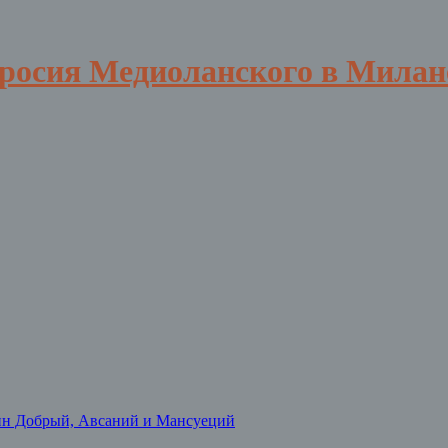
вросия Медиоланского в Милан
нн Добрый, Авсаний и Мансуеций