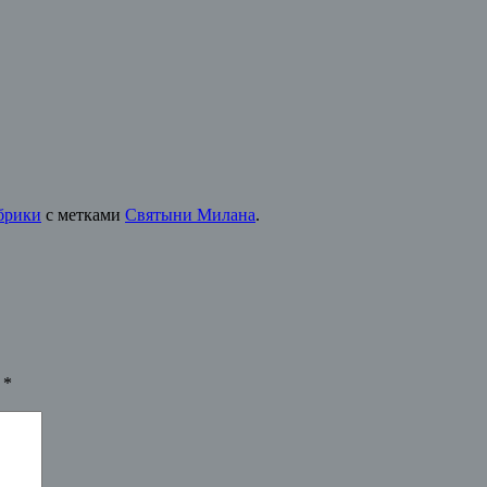
брики
с метками
Святыни Милана
.
ы
*