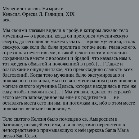
Мученичство свв. Назария и
Кельсия. Фреска Л. Галицци, XIX
век.
Мы своими глазами видели в гробу, в котором лежало тело
мученика — о времени, когда он претерпел мученическую
смерть, до сего дня не можем узнать — кровь мученика, столь
свежую, как если бы была пролита в тот же день, глава же его,
отрезанная нечестивыми, в такой целостности и нетлении
сохранилась вместе с волосами и брадой, что казалась нам в
тот же день обмытой и положенной в гроб. […] Также и
благоухание ощущали такое, что превосходило сладость всех
благовоний. Когда тело мученика было эксгумировано и
положено на носилки, мы со святым епископом сразу пошли к
могиле святого мученика Цельса, которая находилась в том же
саду, чтобы помолиться. […] Мы узнали, однако, от стражей
этого места заповеданное им еще их родителями — не
оставлять места сего ни им, ни потомкам их, ибо в этом месте
положены великие сокровища».
Тело святого Келсия было помещено св. Амвросием в
базилике, носящей его имя, и впоследствии перенесено в
непосредственно примыкающую к ней церковь Santa Maria
presso San Celso.