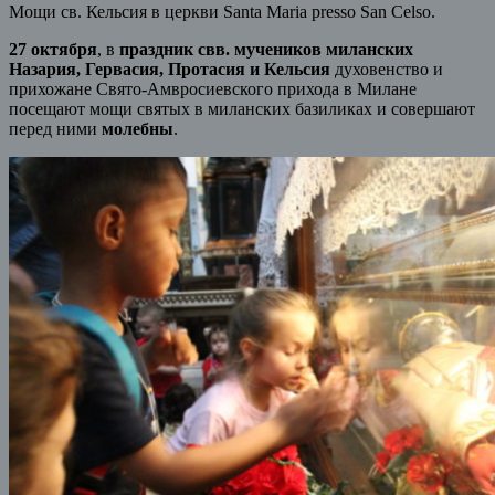
Мощи св. Кельсия в церкви Santa Maria presso San Celso.
27 октября
, в
праздник свв. мучеников миланских
Назария, Гервасия, Протасия и Кельсия
духовенство и
прихожане Свято-Амвросиевского прихода в Милане
посещают мощи святых в миланских базиликах и совершают
перед ними
молебны
.