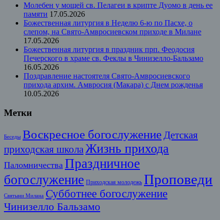
Молебен у мощей св. Пелагеи в крипте Дуомо в день ее
памяти
17.05.2026
Божественная литургия в Неделю 6-ю по Пасхе, о
слепом, на Свято-Амвросиевском приходе в Милане
17.05.2026
Божественная литургия в праздник прп. Феодосия
Печерского в храме св. Феклы в Чинизелло-Бальзамо
16.05.2026
Поздравление настоятеля Свято-Амвросиевского
прихода архим. Амвросия (Макара) с Днем рожденья
10.05.2026
Метки
Воскресное богослужение
Детская
Беседы
Жизнь прихода
приходская школа
Праздничное
Паломничества
Проповеди
богослужение
Приходская молодежь
Субботнее богослужение
Святыни Милана
Чинизелло Бальзамо