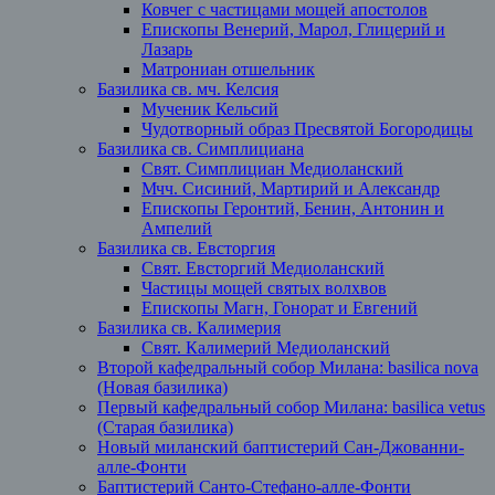
Ковчег с частицами мощей апостолов
Епископы Венерий, Марол, Глицерий и
Лазарь
Матрониан отшельник
Базилика св. мч. Келсия
Мученик Кельсий
Чудотворный образ Пресвятой Богородицы
Базилика св. Симплициана
Свят. Симплициан Медиоланский
Мчч. Сисиний, Мартирий и Александр
Епископы Геронтий, Бенин, Антонин и
Ампелий
Базилика св. Евсторгия
Свят. Евсторгий Медиоланский
Частицы мощей святых волхвов
Епископы Магн, Гонорат и Евгений
Базилика св. Калимерия
Свят. Калимерий Медиоланский
Второй кафедральный собор Милана: basilica nova
(Новая базилика)
Первый кафедральный собор Милана: basilica vetus
(Старая базилика)
Новый миланский баптистерий Сан-Джованни-
алле-Фонти
Баптистерий Санто-Стефано-алле-Фонти