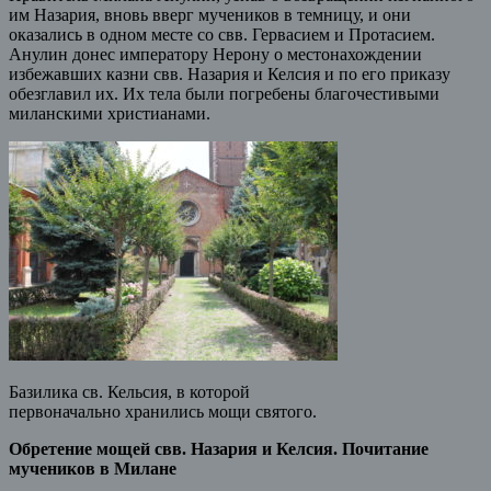
им Назария, вновь вверг мучеников в темницу, и они
оказались в одном месте со свв. Гервасием и Протасием.
Анулин донес императору Нерону о местонахождении
избежавших казни свв. Назария и Келсия и по его приказу
обезглавил их. Их тела были погребены благочестивыми
миланскими христианами.
Базилика св. Кельсия, в которой
первоначально хранились мощи святого.
Обретение мощей свв. Назария и Келсия. Почитание
мучеников в Милане