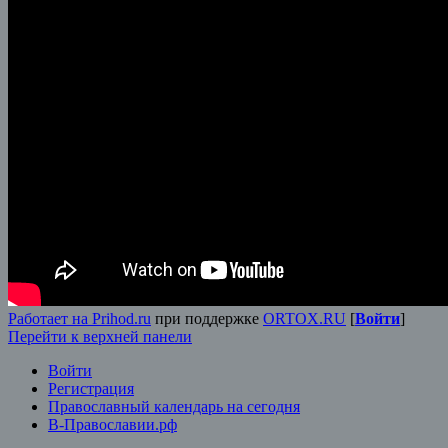
Работает на Prihod.ru
при поддержке
ORTOX.RU
[
Войти
]
Перейти к верхней панели
Войти
Регистрация
Православный календарь на сегодня
В-Православии.рф