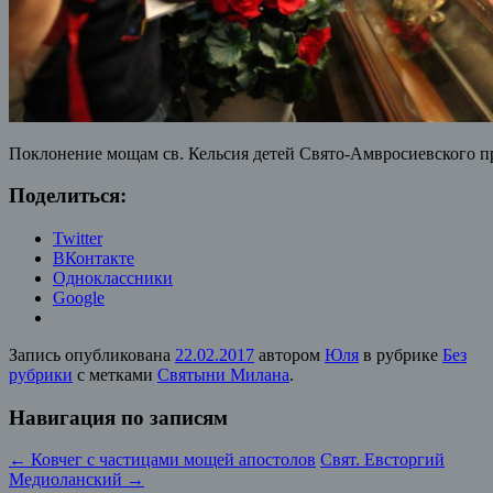
Поклонение мощам св. Кельсия детей Свято-Амвросиевского п
Поделиться:
Twitter
ВКонтакте
Одноклассники
Google
Запись опубликована
22.02.2017
автором
Юля
в рубрике
Без
рубрики
с метками
Святыни Милана
.
Навигация по записям
←
Ковчег с частицами мощей апостолов
Свят. Евсторгий
Медиоланский
→