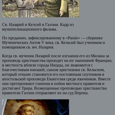
Св. Назарий и Келсий в Галлии. Кадр из
мультипликационного фильма.
По преданию, зафиксированному в «Passio» — сборнике
Мученических Актов V века, св. Кельсий был учеником и
помощником св. мч. Назария.
Когда св. мученик Назарий после изгнания его из Милана за
проповедь христианства приходит на юг нынешней Франции,
в местность вблизи города Ниццы, он знакомится с
благочестивым юношей, сыном христианки св. Кельсием,
который отныне становится его постоянным спутником в
апостольской проповеди Евангелия среди язычников. Вместе
они претерпевают гонения и побои местного правителя и
достигают Трира. Возмущенные проповедью христианства
правители Галлии отправляют их на суд Нерона.