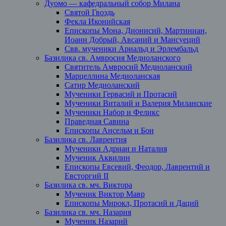
Дуомо — кафедральный собор Милана
Святой Гвоздь
Фекла Иконийская
Епископы Мона, Дионисий, Мартиниан,
Иоанн Добрый, Авсаний и Мансуеций
Свв. мученики Ариальд и Эрлембальд
Базилика св. Амвросия Медиоланского
Святитель Амвросий Медиоланский
Марцеллина Медиоланская
Сатир Медиоланский
Мученики Гервасий и Протасий
Мученики Виталий и Валерия Миланские
Мученики Набор и Феликс
Праведная Савина
Епископы Ансельм и Бон
Базилика св. Лаврентия
Мученики Адриан и Наталия
Мученик Аквилин
Епископы Евсевий, Феодор, Лаврентий и
Евсторгий II
Базилика св. мч. Виктора
Мученик Виктор Мавр
Епископы Мирокл, Протасий и Даций
Базилика св. мч. Назария
Мученик Назарий