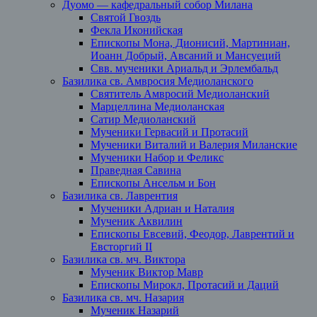
Дуомо — кафедральный собор Милана
Святой Гвоздь
Фекла Иконийская
Епископы Мона, Дионисий, Мартиниан,
Иоанн Добрый, Авсаний и Мансуеций
Свв. мученики Ариальд и Эрлембальд
Базилика св. Амвросия Медиоланского
Святитель Амвросий Медиоланский
Марцеллина Медиоланская
Сатир Медиоланский
Мученики Гервасий и Протасий
Мученики Виталий и Валерия Миланские
Мученики Набор и Феликс
Праведная Савина
Епископы Ансельм и Бон
Базилика св. Лаврентия
Мученики Адриан и Наталия
Мученик Аквилин
Епископы Евсевий, Феодор, Лаврентий и
Евсторгий II
Базилика св. мч. Виктора
Мученик Виктор Мавр
Епископы Мирокл, Протасий и Даций
Базилика св. мч. Назария
Мученик Назарий