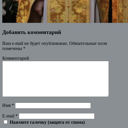
Добавить комментарий
Ваш e-mail не будет опубликован.
Обязательные поля
помечены
*
Комментарий
Имя
*
E-mail
*
Нажмите галочку (защита от спама)