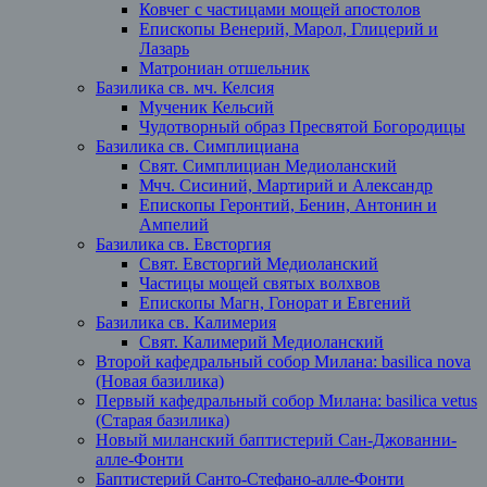
Ковчег с частицами мощей апостолов
Епископы Венерий, Марол, Глицерий и
Лазарь
Матрониан отшельник
Базилика св. мч. Келсия
Мученик Кельсий
Чудотворный образ Пресвятой Богородицы
Базилика св. Симплициана
Свят. Симплициан Медиоланский
Мчч. Сисиний, Мартирий и Александр
Епископы Геронтий, Бенин, Антонин и
Ампелий
Базилика св. Евсторгия
Свят. Евсторгий Медиоланский
Частицы мощей святых волхвов
Епископы Магн, Гонорат и Евгений
Базилика св. Калимерия
Свят. Калимерий Медиоланский
Второй кафедральный собор Милана: basilica nova
(Новая базилика)
Первый кафедральный собор Милана: basilica vetus
(Старая базилика)
Новый миланский баптистерий Сан-Джованни-
алле-Фонти
Баптистерий Санто-Стефано-алле-Фонти