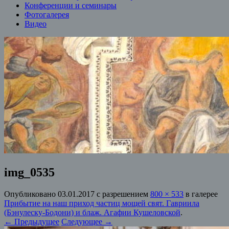
Конференции и семинары
Фотогалерея
Видео
img_0535
Опубликовано
03.01.2017
с разрешением
800 × 533
в галерее
Прибытие на наш приход частиц мощей свят. Гавриила
(Бэнулеску-Бодони) и блаж. Агафии Кушеловской
.
← Предыдущее
Следующее →