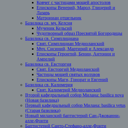
Ковчег с частицами мощей апостолов
Епископы Венерий, Марол, Глицерий и
Лазарь
Матрониан отшельник
Базилика св. мч. Келсия
Мученик Кельсий
Чудотворный образ Пресвятой Богородицы
Базилика св. Симплициана
Свят. Симплициан Медиоланский
Мчч. Сисиний, Мартирий и Александр
Епископы Геронтий, Бенин, Антонин и
Ампелий
Базилика св. Евсторгия
Свят. Евсторгий Медиоланский
Частицы мощей святых волхвов
Епископы Магн, Гонорат и Евгений
Базилика св. Калимерия
Свят. Калимерий Медиоланский
Второй кафедральный собор Милана: basilica nova
(Новая базилика)
Первый кафедральный собор Милана: basilica vetus
(Старая базилика)
Новый миланский баптистерий Сан-Джованни-
алле-Фонти
Баптистерий Санто-Стефано-алле-Фонти