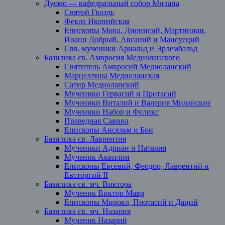
Дуомо — кафедральный собор Милана
Святой Гвоздь
Фекла Иконийская
Епископы Мона, Дионисий, Мартиниан,
Иоанн Добрый, Авсаний и Мансуеций
Свв. мученики Ариальд и Эрлембальд
Базилика св. Амвросия Медиоланского
Святитель Амвросий Медиоланский
Марцеллина Медиоланская
Сатир Медиоланский
Мученики Гервасий и Протасий
Мученики Виталий и Валерия Миланские
Мученики Набор и Феликс
Праведная Савина
Епископы Ансельм и Бон
Базилика св. Лаврентия
Мученики Адриан и Наталия
Мученик Аквилин
Епископы Евсевий, Феодор, Лаврентий и
Евсторгий II
Базилика св. мч. Виктора
Мученик Виктор Мавр
Епископы Мирокл, Протасий и Даций
Базилика св. мч. Назария
Мученик Назарий