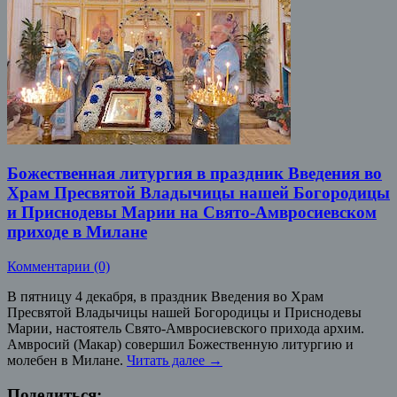
Божественная литургия в праздник Введения во
Храм Пресвятой Владычицы нашей Богородицы
и Приснодевы Марии на Свято-Амвросиевском
приходе в Милане
Комментарии (0)
В пятницу 4 декабря, в праздник Введения во Храм
Пресвятой Владычицы нашей Богородицы и Приснодевы
Марии, настоятель Свято-Амвросиевского прихода архим.
Амвросий (Макар) совершил Божественную литургию и
молебен в Милане.
Читать далее
→
Поделиться: