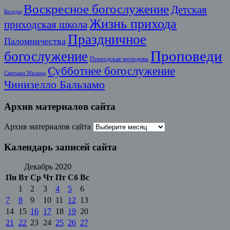
Воскресное богослужение
Детская
Беседы
Жизнь прихода
приходская школа
Праздничное
Паломничества
Проповеди
богослужение
Приходская молодежь
Субботнее богослужение
Святыни Милана
Чинизелло Бальзамо
Архив материалов сайта
Архив материалов сайта
Календарь записей сайта
Декабрь 2020
Пн
Вт
Ср
Чт
Пт
Сб
Вс
1
2
3
4
5
6
7
8
9
10
11
12
13
14
15
16
17
18
19
20
21
22
23
24
25
26
27