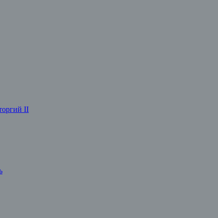
оргий II
ь