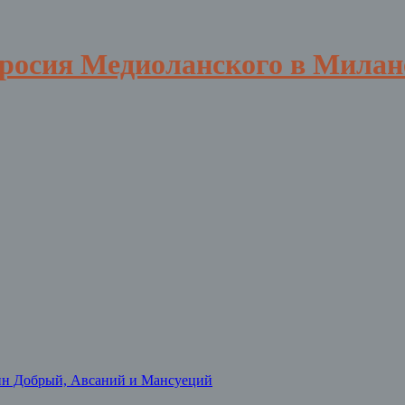
вросия Медиоланского в Милан
нн Добрый, Авсаний и Мансуеций