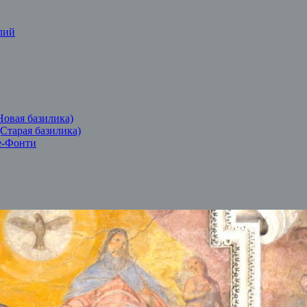
лий
Новая базилика)
(Старая базилика)
е-Фонти