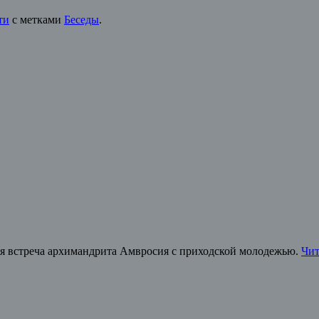
ти
с метками
Беседы
.
ая встреча архимандрита Амвросия с приходской молодежью.
Чит