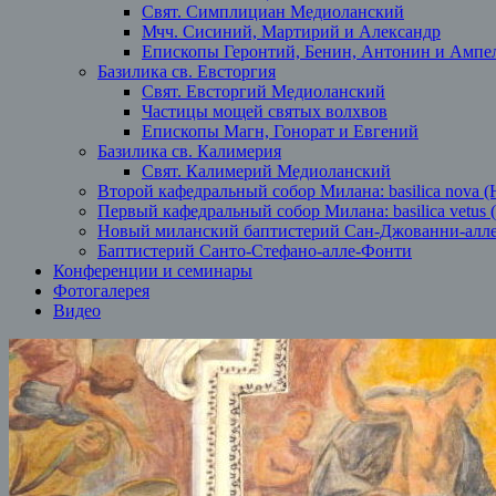
Свят. Симплициан Медиоланский
Мчч. Сисиний, Мартирий и Александр
Епископы Геронтий, Бенин, Антонин и Ампе
Базилика св. Евсторгия
Свят. Евсторгий Медиоланский
Частицы мощей святых волхвов
Епископы Магн, Гонорат и Евгений
Базилика св. Калимерия
Свят. Калимерий Медиоланский
Второй кафедральный собор Милана: basilica nova (
Первый кафедральный собор Милана: basilica vetus 
Новый миланский баптистерий Сан-Джованни-алл
Баптистерий Санто-Стефано-алле-Фонти
Конференции и семинары
Фотогалерея
Видео