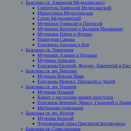
Базилика св. Амвросия Медиоланского
Святитель Амвросий Медиоланский
Марцеллина Медиоланская
Сатир Медиоланский
Мученики Гервасий и Протасий
Мученики Виталий и Валерия Миланские
Мученики Набор и Феликс
Праведная Савина
Епископы Ансельм и Бон
Базилика св. Лаврентия
Мученики Адриан и Наталия
Мученик Аквилин
Епископы Евсевий, Феодор, Лаврентий и Евст
Базилика св. мч. Виктора
Мученик Виктор Мавр
Епископы Мирокл, Протасий и Даций
Базилика св. мч. Назария
Мученик Назарий
Ковчег с частицами мощей апостолов
Епископы Венерий, Марол, Глицерий и Лазар
Матрониан отшельник
Базилика св. мч. Келсия
Мученик Кельсий
Чудотворный образ Пресвятой Богородицы
Базилика св. Симплициана