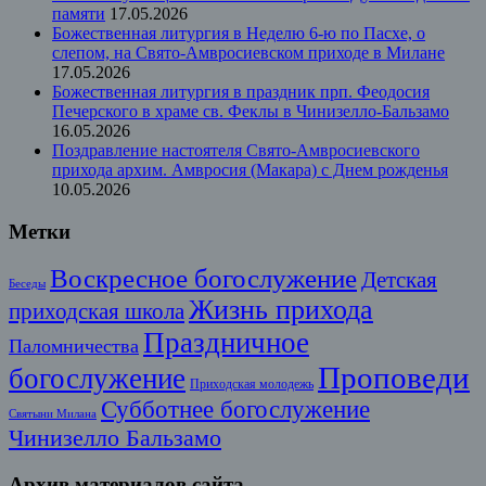
памяти
17.05.2026
Божественная литургия в Неделю 6-ю по Пасхе, о
слепом, на Свято-Амвросиевском приходе в Милане
17.05.2026
Божественная литургия в праздник прп. Феодосия
Печерского в храме св. Феклы в Чинизелло-Бальзамо
16.05.2026
Поздравление настоятеля Свято-Амвросиевского
прихода архим. Амвросия (Макара) с Днем рожденья
10.05.2026
Метки
Воскресное богослужение
Детская
Беседы
Жизнь прихода
приходская школа
Праздничное
Паломничества
Проповеди
богослужение
Приходская молодежь
Субботнее богослужение
Святыни Милана
Чинизелло Бальзамо
Архив материалов сайта