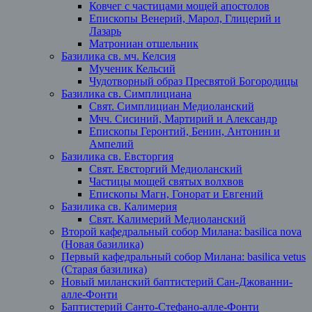
Ковчег с частицами мощей апостолов
Епископы Венерий, Марол, Глицерий и
Лазарь
Матрониан отшельник
Базилика св. мч. Келсия
Мученик Кельсий
Чудотворный образ Пресвятой Богородицы
Базилика св. Симплициана
Свят. Симплициан Медиоланский
Мчч. Сисиний, Мартирий и Александр
Епископы Геронтий, Бенин, Антонин и
Ампелий
Базилика св. Евсторгия
Свят. Евсторгий Медиоланский
Частицы мощей святых волхвов
Епископы Магн, Гонорат и Евгений
Базилика св. Калимерия
Свят. Калимерий Медиоланский
Второй кафедральный собор Милана: basilica nova
(Новая базилика)
Первый кафедральный собор Милана: basilica vetus
(Старая базилика)
Новый миланский баптистерий Сан-Джованни-
алле-Фонти
Баптистерий Санто-Стефано-алле-Фонти