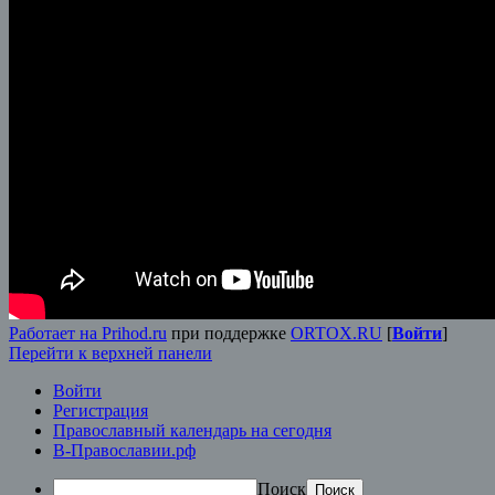
Работает на Prihod.ru
при поддержке
ORTOX.RU
[
Войти
]
Перейти к верхней панели
Войти
Регистрация
Православный календарь на сегодня
В-Православии.рф
Поиск