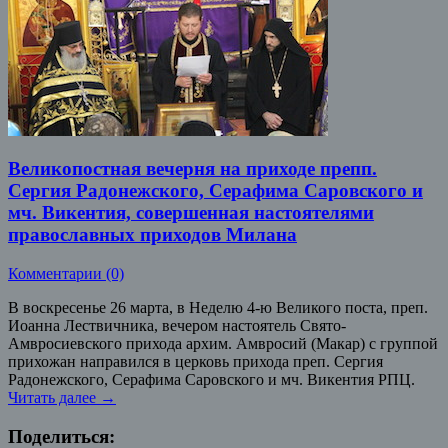
Великопостная вечерня на приходе препп.
Сергия Радонежского, Серафима Саровского и
мч. Викентия, совершенная настоятелями
православных приходов Милана
Комментарии (0)
В воскресенье 26 марта, в Неделю 4-ю Великого поста, преп.
Иоанна Лествичника, вечером настоятель Свято-
Амвросиевского прихода архим. Амвросий (Макар) с группой
прихожан направился в церковь прихода преп. Сергия
Радонежского, Серафима Саровского и мч. Викентия РПЦ.
Читать далее
→
Поделиться: