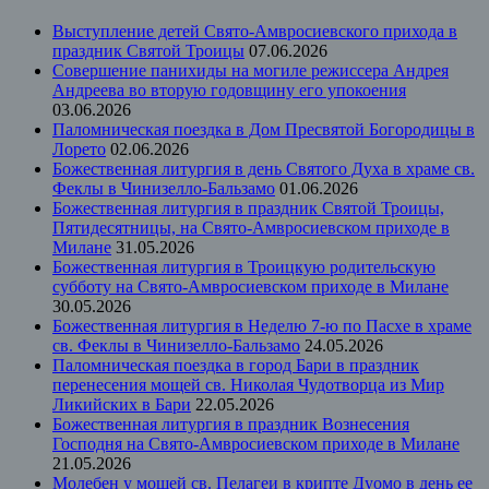
Выступление детей Свято-Амвросиевского прихода в
праздник Святой Троицы
07.06.2026
Совершение панихиды на могиле режиссера Андрея
Андреева во вторую годовщину его упокоения
03.06.2026
Паломническая поездка в Дом Пресвятой Богородицы в
Лорето
02.06.2026
Божественная литургия в день Святого Духа в храме св.
Феклы в Чинизелло-Бальзамо
01.06.2026
Божественная литургия в праздник Святой Троицы,
Пятидесятницы, на Свято-Амвросиевском приходе в
Милане
31.05.2026
Божественная литургия в Троицкую родительскую
субботу на Свято-Амвросиевском приходе в Милане
30.05.2026
Божественная литургия в Неделю 7-ю по Пасхе в храме
св. Феклы в Чинизелло-Бальзамо
24.05.2026
Паломническая поездка в город Бари в праздник
перенесения мощей св. Николая Чудотворца из Мир
Ликийских в Бари
22.05.2026
Божественная литургия в праздник Вознесения
Господня на Свято-Амвросиевском приходе в Милане
21.05.2026
Молебен у мощей св. Пелагеи в крипте Дуомо в день ее