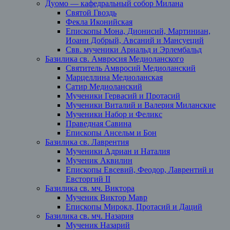
Дуомо — кафедральный собор Милана
Святой Гвоздь
Фекла Иконийская
Епископы Мона, Дионисий, Мартиниан,
Иоанн Добрый, Авсаний и Мансуеций
Свв. мученики Ариальд и Эрлембальд
Базилика св. Амвросия Медиоланского
Святитель Амвросий Медиоланский
Марцеллина Медиоланская
Сатир Медиоланский
Мученики Гервасий и Протасий
Мученики Виталий и Валерия Миланские
Мученики Набор и Феликс
Праведная Савина
Епископы Ансельм и Бон
Базилика св. Лаврентия
Мученики Адриан и Наталия
Мученик Аквилин
Епископы Евсевий, Феодор, Лаврентий и
Евсторгий II
Базилика св. мч. Виктора
Мученик Виктор Мавр
Епископы Мирокл, Протасий и Даций
Базилика св. мч. Назария
Мученик Назарий