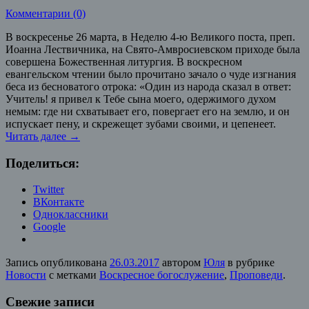
Комментарии (0)
В воскресенье 26 марта, в Неделю 4-ю Великого поста, преп.
Иоанна Лествичника, на Свято-Амвросиевском приходе была
совершена Божественная литургия. В воскресном
евангельском чтении было прочитано зачало о чуде изгнания
беса из бесноватого отрока: «Один из народа сказал в ответ:
Учитель! я привел к Тебе сына моего, одержимого духом
немым: где ни схватывает его, повергает его на землю, и он
испускает пену, и скрежещет зубами своими, и цепенеет.
Читать далее
→
Поделиться:
Twitter
ВКонтакте
Одноклассники
Google
Запись опубликована
26.03.2017
автором
Юля
в рубрике
Новости
с метками
Воскресное богослужение
,
Проповеди
.
Свежие записи