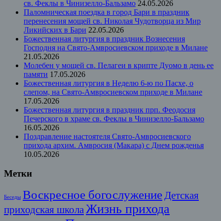
св. Феклы в Чинизелло-Бальзамо
24.05.2026
Паломническая поездка в город Бари в праздник
перенесения мощей св. Николая Чудотворца из Мир
Ликийских в Бари
22.05.2026
Божественная литургия в праздник Вознесения
Господня на Свято-Амвросиевском приходе в Милане
21.05.2026
Молебен у мощей св. Пелагеи в крипте Дуомо в день ее
памяти
17.05.2026
Божественная литургия в Неделю 6-ю по Пасхе, о
слепом, на Свято-Амвросиевском приходе в Милане
17.05.2026
Божественная литургия в праздник прп. Феодосия
Печерского в храме св. Феклы в Чинизелло-Бальзамо
16.05.2026
Поздравление настоятеля Свято-Амвросиевского
прихода архим. Амвросия (Макара) с Днем рожденья
10.05.2026
Метки
Воскресное богослужение
Детская
Беседы
Жизнь прихода
приходская школа