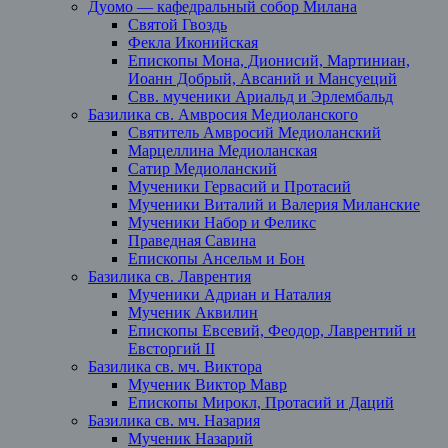
Дуомо — кафедральный собор Милана
Святой Гвоздь
Фекла Иконийская
Епископы Мона, Дионисий, Мартиниан,
Иоанн Добрый, Авсаний и Мансуеций
Свв. мученики Ариальд и Эрлембальд
Базилика св. Амвросия Медиоланского
Святитель Амвросий Медиоланский
Марцеллина Медиоланская
Сатир Медиоланский
Мученики Гервасий и Протасий
Мученики Виталий и Валерия Миланские
Мученики Набор и Феликс
Праведная Савина
Епископы Ансельм и Бон
Базилика св. Лаврентия
Мученики Адриан и Наталия
Мученик Аквилин
Епископы Евсевий, Феодор, Лаврентий и
Евсторгий II
Базилика св. мч. Виктора
Мученик Виктор Мавр
Епископы Мирокл, Протасий и Даций
Базилика св. мч. Назария
Мученик Назарий