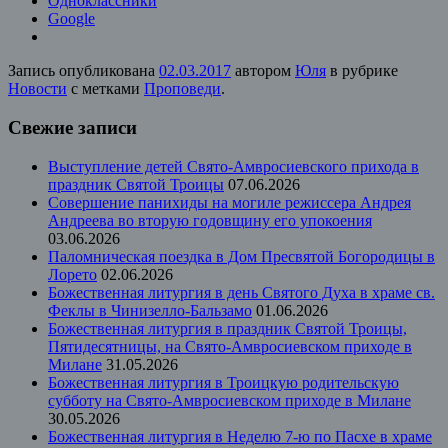
Одноклассники
Google
Запись опубликована
02.03.2017
автором
Юля
в рубрике
Новости
с метками
Проповеди
.
Свежие записи
Выступление детей Свято-Амвросиевского прихода в
праздник Святой Троицы
07.06.2026
Совершение панихиды на могиле режиссера Андрея
Андреева во вторую годовщину его упокоения
03.06.2026
Паломническая поездка в Дом Пресвятой Богородицы в
Лорето
02.06.2026
Божественная литургия в день Святого Духа в храме св.
Феклы в Чинизелло-Бальзамо
01.06.2026
Божественная литургия в праздник Святой Троицы,
Пятидесятницы, на Свято-Амвросиевском приходе в
Милане
31.05.2026
Божественная литургия в Троицкую родительскую
субботу на Свято-Амвросиевском приходе в Милане
30.05.2026
Божественная литургия в Неделю 7-ю по Пасхе в храме