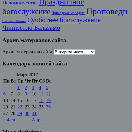
Праздничное
Паломничества
Проповеди
богослужение
Приходская молодежь
Субботнее богослужение
Святыни Милана
Чинизелло Бальзамо
Архив материалов сайта
Архив материалов сайта
Календарь записей сайта
Март 2017
Пн
Вт
Ср
Чт
Пт
Сб
Вс
1
2
3
4
5
6
7
8
9
10
11
12
13
14
15
16
17
18
19
20
21
22
23
24
25
26
27
28
29
30
31
« Фев
Апр »