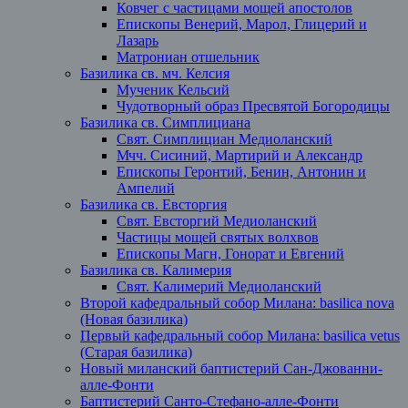
Ковчег с частицами мощей апостолов
Епископы Венерий, Марол, Глицерий и
Лазарь
Матрониан отшельник
Базилика св. мч. Келсия
Мученик Кельсий
Чудотворный образ Пресвятой Богородицы
Базилика св. Симплициана
Свят. Симплициан Медиоланский
Мчч. Сисиний, Мартирий и Александр
Епископы Геронтий, Бенин, Антонин и
Ампелий
Базилика св. Евсторгия
Свят. Евсторгий Медиоланский
Частицы мощей святых волхвов
Епископы Магн, Гонорат и Евгений
Базилика св. Калимерия
Свят. Калимерий Медиоланский
Второй кафедральный собор Милана: basilica nova
(Новая базилика)
Первый кафедральный собор Милана: basilica vetus
(Старая базилика)
Новый миланский баптистерий Сан-Джованни-
алле-Фонти
Баптистерий Санто-Стефано-алле-Фонти