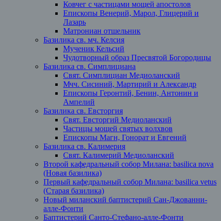
Ковчег с частицами мощей апостолов
Епископы Венерий, Марол, Глицерий и
Лазарь
Матрониан отшельник
Базилика св. мч. Келсия
Мученик Кельсий
Чудотворный образ Пресвятой Богородицы
Базилика св. Симплициана
Свят. Симплициан Медиоланский
Мчч. Сисиний, Мартирий и Александр
Епископы Геронтий, Бенин, Антонин и
Ампелий
Базилика св. Евсторгия
Свят. Евсторгий Медиоланский
Частицы мощей святых волхвов
Епископы Магн, Гонорат и Евгений
Базилика св. Калимерия
Свят. Калимерий Медиоланский
Второй кафедральный собор Милана: basilica nova
(Новая базилика)
Первый кафедральный собор Милана: basilica vetus
(Старая базилика)
Новый миланский баптистерий Сан-Джованни-
алле-Фонти
Баптистерий Санто-Стефано-алле-Фонти