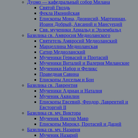
Дуомо — кафедральный собор Милана
Святой Гвоздь
Фекла Иконийская
Епископы Мона, Дионисий, Мартиниан,
Иоанн Добрый, Авсаний и Мансуеций
Свв. мученики Ариальд и Эрлембальд
Базилика св. Амвросия Медиоланского
Святитель Амвросий Медиоланский
Марцеллина Медиоланская
Сатир Медиоланский
Мученики Гервасий и Протасий
Мученики Виталий и Валерия Миланские
Мученики Набор и Феликс
Праведная Савина
Епископы Ансельм и Бон
Базилика св. Лаврентия
Мученики Адриан и Наталия
Мученик Аквилин
Епископы Евсевий, Феодор, Лаврентий и
Евсторгий II
Базилика св. мч. Виктора
Мученик Виктор Мавр
Епископы Мирокл, Протасий и Даций
Базилика св. мч. Назария
Мученик Назарий