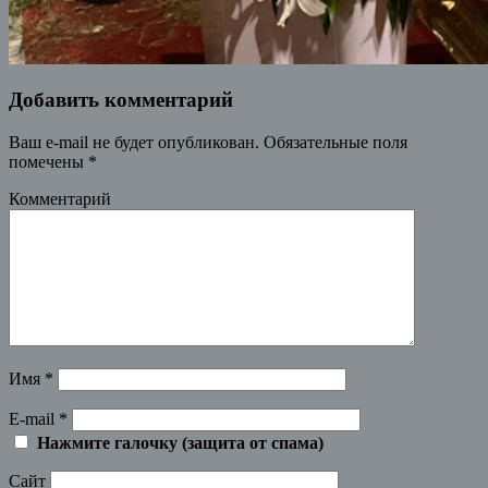
Добавить комментарий
Ваш e-mail не будет опубликован.
Обязательные поля
помечены
*
Комментарий
Имя
*
E-mail
*
Нажмите галочку (защита от спама)
Сайт