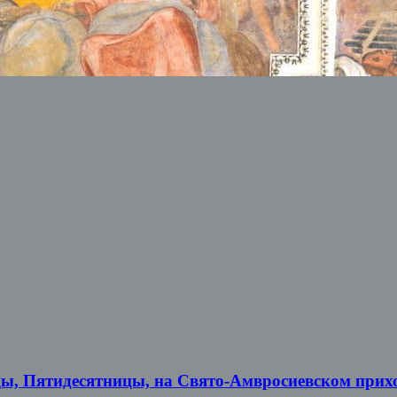
цы, Пятидесятницы, на Свято-Амвросиевском прих