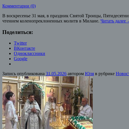
Комментарии (0)
В воскресенье 31 мая, в праздник Святой Троицы, Пятидесят
чтением коленопреклоненных молитв в Милане.
Читать далее
Поделиться:
Twitter
ВКонтакте
Одноклассники
Google
Запись опубликована
31.05.2026
автором
Юля
в рубрике
Новос