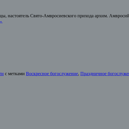
ницы, настоятель Свято-Амвросиевского прихода архим. Амврос
→
ти
с метками
Воскресное богослужение
,
Праздничное богослуже