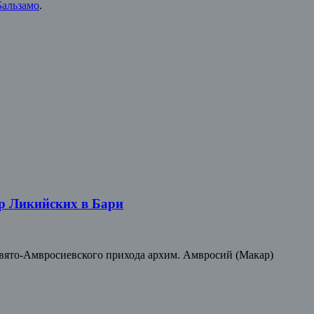
Бальзамо
.
ир Ликийских в Бари
Свято-Амвросиевского прихода архим. Амвросий (Макар)