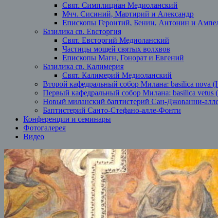
Свят. Симплициан Медиоланский
Мчч. Сисиний, Мартирий и Александр
Епископы Геронтий, Бенин, Антонин и Ампе
Базилика св. Евсторгия
Свят. Евсторгий Медиоланский
Частицы мощей святых волхвов
Епископы Магн, Гонорат и Евгений
Базилика св. Калимерия
Свят. Калимерий Медиоланский
Второй кафедральный собор Милана: basilica nova (
Первый кафедральный собор Милана: basilica vetus 
Новый миланский баптистерий Сан-Джованни-алл
Баптистерий Санто-Стефано-алле-Фонти
Конференции и семинары
Фотогалерея
Видео