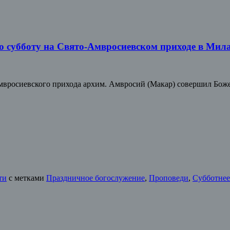
ю субботу на Свято-Амвросиевском приходе в Мил
-Амвросиевского прихода архим. Амвросий (Макар) совершил Бо
ти
с метками
Праздничное богослужение
,
Проповеди
,
Субботнее