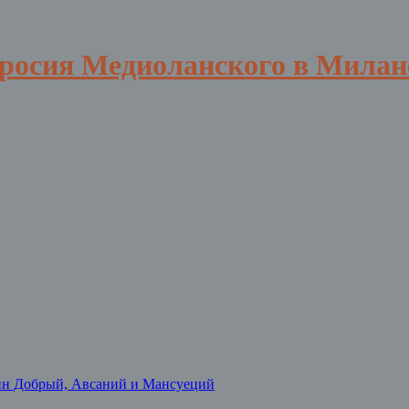
вросия Медиоланского в Милан
нн Добрый, Авсаний и Мансуеций