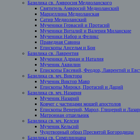
Базилика св. Амвросия Медиоланского
Святитель Амвросий Медиоланский
Марцеллина Медиоланская
Сатир Медиоланский
Мученики Гервасий и Протасий
Мученики Виталий и Валерия Миланские
Мученики Набор и Феликс
Праведная Савина
Епископы Ансельм и Бон
Базилика св. Лаврентия
Мученики Адриан и Наталия
Мученик Аквилин
Епископы Евсевий, Феодор, Лаврентий и Евст
Базилика св. мч. Виктора
Мученик Виктор Мавр
Епископы Мирокл, Протасий и Даций
Базилика св. мч. Назария
Мученик Назарий
Ковчег с частицами мощей апостолов
Епископы Венерий, Марол, Глицерий и Лазар
Матрониан отшельник
Базилика св. мч. Келсия
Мученик Кельсий
Чудотворный образ Пресвятой Богородицы
Базилика св. Симплициана