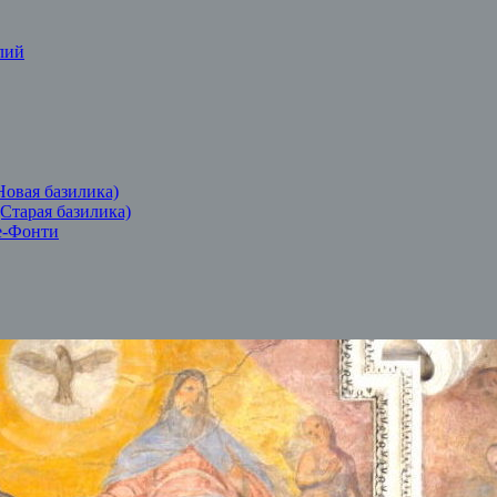
лий
Новая базилика)
(Старая базилика)
е-Фонти