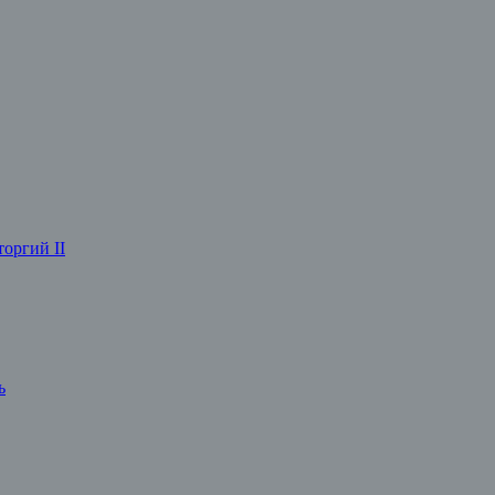
оргий II
ь