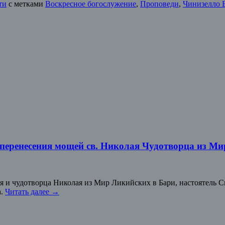
ти
с метками
Воскресное богослужение
,
Проповеди
,
Чинизелло 
 перенесения мощей св. Николая Чудотворца из М
ля и чудотворца Николая из Мир Ликийских в Бари, настоятель 
а.
Читать далее
→