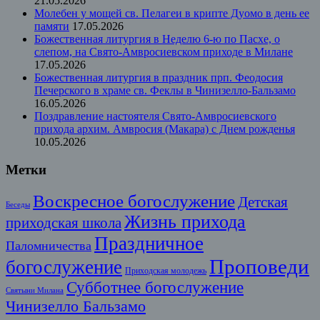
21.05.2026
Молебен у мощей св. Пелагеи в крипте Дуомо в день ее
памяти
17.05.2026
Божественная литургия в Неделю 6-ю по Пасхе, о
слепом, на Свято-Амвросиевском приходе в Милане
17.05.2026
Божественная литургия в праздник прп. Феодосия
Печерского в храме св. Феклы в Чинизелло-Бальзамо
16.05.2026
Поздравление настоятеля Свято-Амвросиевского
прихода архим. Амвросия (Макара) с Днем рожденья
10.05.2026
Метки
Воскресное богослужение
Детская
Беседы
Жизнь прихода
приходская школа
Праздничное
Паломничества
Проповеди
богослужение
Приходская молодежь
Субботнее богослужение
Святыни Милана
Чинизелло Бальзамо