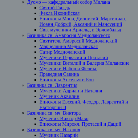
Дуомо — кафедральный собор Милана
Святой Гвоздь
Фекла Иконийская
Епископы Мона, Дионисий, Мартиниан,
Иоанн Добрый, Авсаний и Мансуеций
Свв. мученики Ариальд и Эрлембальд
Базилика св. Амвросия Медиоланского
Святитель Амвросий Медиоланский
Марцеллина Медиоланская
Сатир Медиоланский
Мученики Гервасий и Протасий
Мученики Виталий и Валерия Миланские
Мученики Набор и Феликс
Праведная Савина
Епископы Ансельм и Бон
Базилика св. Лаврентия
Мученики Адриан и Наталия
Мученик Аквилин
Епископы Евсевий, Феодор, Лаврентий и
Евсторгий II
Базилика св. мч. Виктора
Мученик Виктор Мавр
Епископы Мирокл, Протасий и Даций
Базилика св. мч. Назария
Мученик Назарий