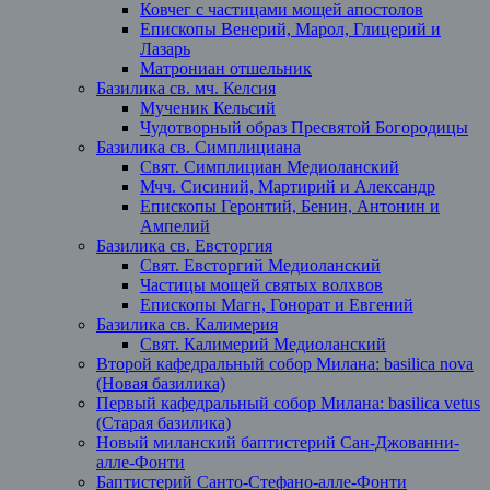
Ковчег с частицами мощей апостолов
Епископы Венерий, Марол, Глицерий и
Лазарь
Матрониан отшельник
Базилика св. мч. Келсия
Мученик Кельсий
Чудотворный образ Пресвятой Богородицы
Базилика св. Симплициана
Свят. Симплициан Медиоланский
Мчч. Сисиний, Мартирий и Александр
Епископы Геронтий, Бенин, Антонин и
Ампелий
Базилика св. Евсторгия
Свят. Евсторгий Медиоланский
Частицы мощей святых волхвов
Епископы Магн, Гонорат и Евгений
Базилика св. Калимерия
Свят. Калимерий Медиоланский
Второй кафедральный собор Милана: basilica nova
(Новая базилика)
Первый кафедральный собор Милана: basilica vetus
(Старая базилика)
Новый миланский баптистерий Сан-Джованни-
алле-Фонти
Баптистерий Санто-Стефано-алле-Фонти