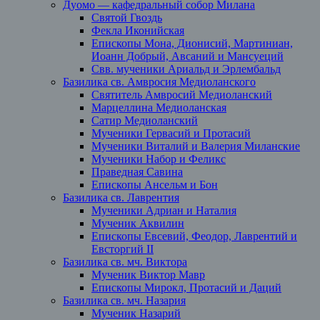
Дуомо — кафедральный собор Милана
Святой Гвоздь
Фекла Иконийская
Епископы Мона, Дионисий, Мартиниан,
Иоанн Добрый, Авсаний и Мансуеций
Свв. мученики Ариальд и Эрлембальд
Базилика св. Амвросия Медиоланского
Святитель Амвросий Медиоланский
Марцеллина Медиоланская
Сатир Медиоланский
Мученики Гервасий и Протасий
Мученики Виталий и Валерия Миланские
Мученики Набор и Феликс
Праведная Савина
Епископы Ансельм и Бон
Базилика св. Лаврентия
Мученики Адриан и Наталия
Мученик Аквилин
Епископы Евсевий, Феодор, Лаврентий и
Евсторгий II
Базилика св. мч. Виктора
Мученик Виктор Мавр
Епископы Мирокл, Протасий и Даций
Базилика св. мч. Назария
Мученик Назарий