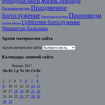
Жизнь прихода
приходская школа
Праздничное
Паломничества
Проповеди
богослужение
Приходская молодежь
Субботнее богослужение
Святыни Милана
Чинизелло Бальзамо
Архив материалов сайта
Архив материалов сайта
Календарь записей сайта
Январь 2017
Пн
Вт
Ср
Чт
Пт
Сб
Вс
1
2
3
4
5
6
7
8
9
10
11
12
13
14
15
16
17
18
19
20
21
22
23
24
25
26
27
28
29
30
31