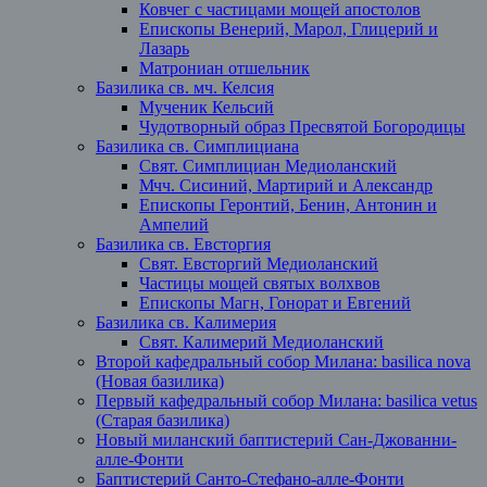
Ковчег с частицами мощей апостолов
Епископы Венерий, Марол, Глицерий и
Лазарь
Матрониан отшельник
Базилика св. мч. Келсия
Мученик Кельсий
Чудотворный образ Пресвятой Богородицы
Базилика св. Симплициана
Свят. Симплициан Медиоланский
Мчч. Сисиний, Мартирий и Александр
Епископы Геронтий, Бенин, Антонин и
Ампелий
Базилика св. Евсторгия
Свят. Евсторгий Медиоланский
Частицы мощей святых волхвов
Епископы Магн, Гонорат и Евгений
Базилика св. Калимерия
Свят. Калимерий Медиоланский
Второй кафедральный собор Милана: basilica nova
(Новая базилика)
Первый кафедральный собор Милана: basilica vetus
(Старая базилика)
Новый миланский баптистерий Сан-Джованни-
алле-Фонти
Баптистерий Санто-Стефано-алле-Фонти