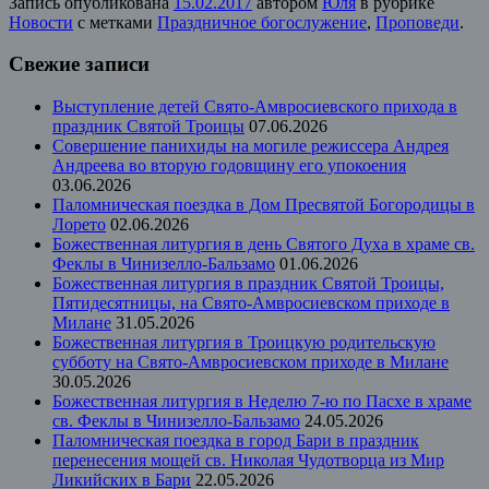
Запись опубликована
15.02.2017
автором
Юля
в рубрике
Новости
с метками
Праздничное богослужение
,
Проповеди
.
Свежие записи
Выступление детей Свято-Амвросиевского прихода в
праздник Святой Троицы
07.06.2026
Совершение панихиды на могиле режиссера Андрея
Андреева во вторую годовщину его упокоения
03.06.2026
Паломническая поездка в Дом Пресвятой Богородицы в
Лорето
02.06.2026
Божественная литургия в день Святого Духа в храме св.
Феклы в Чинизелло-Бальзамо
01.06.2026
Божественная литургия в праздник Святой Троицы,
Пятидесятницы, на Свято-Амвросиевском приходе в
Милане
31.05.2026
Божественная литургия в Троицкую родительскую
субботу на Свято-Амвросиевском приходе в Милане
30.05.2026
Божественная литургия в Неделю 7-ю по Пасхе в храме
св. Феклы в Чинизелло-Бальзамо
24.05.2026
Паломническая поездка в город Бари в праздник
перенесения мощей св. Николая Чудотворца из Мир
Ликийских в Бари
22.05.2026