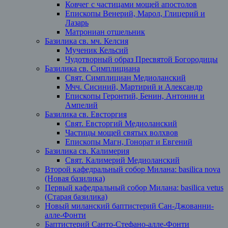
Ковчег с частицами мощей апостолов
Епископы Венерий, Марол, Глицерий и
Лазарь
Матрониан отшельник
Базилика св. мч. Келсия
Мученик Кельсий
Чудотворный образ Пресвятой Богородицы
Базилика св. Симплициана
Свят. Симплициан Медиоланский
Мчч. Сисиний, Мартирий и Александр
Епископы Геронтий, Бенин, Антонин и
Ампелий
Базилика св. Евсторгия
Свят. Евсторгий Медиоланский
Частицы мощей святых волхвов
Епископы Магн, Гонорат и Евгений
Базилика св. Калимерия
Свят. Калимерий Медиоланский
Второй кафедральный собор Милана: basilica nova
(Новая базилика)
Первый кафедральный собор Милана: basilica vetus
(Старая базилика)
Новый миланский баптистерий Сан-Джованни-
алле-Фонти
Баптистерий Санто-Стефано-алле-Фонти