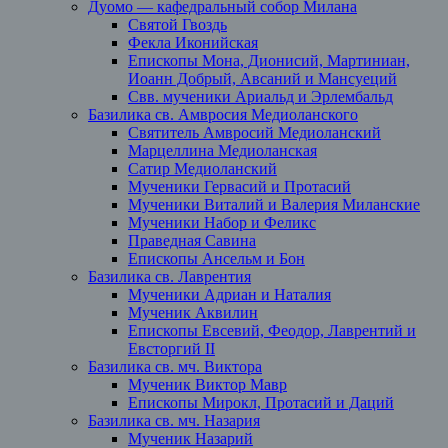
Дуомо — кафедральный собор Милана
Святой Гвоздь
Фекла Иконийская
Епископы Мона, Дионисий, Мартиниан,
Иоанн Добрый, Авсаний и Мансуеций
Свв. мученики Ариальд и Эрлембальд
Базилика св. Амвросия Медиоланского
Святитель Амвросий Медиоланский
Марцеллина Медиоланская
Сатир Медиоланский
Мученики Гервасий и Протасий
Мученики Виталий и Валерия Миланские
Мученики Набор и Феликс
Праведная Савина
Епископы Ансельм и Бон
Базилика св. Лаврентия
Мученики Адриан и Наталия
Мученик Аквилин
Епископы Евсевий, Феодор, Лаврентий и
Евсторгий II
Базилика св. мч. Виктора
Мученик Виктор Мавр
Епископы Мирокл, Протасий и Даций
Базилика св. мч. Назария
Мученик Назарий