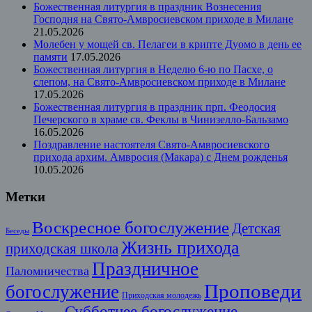
Божественная литургия в праздник Вознесения
Господня на Свято-Амвросиевском приходе в Милане
21.05.2026
Молебен у мощей св. Пелагеи в крипте Дуомо в день ее
памяти
17.05.2026
Божественная литургия в Неделю 6-ю по Пасхе, о
слепом, на Свято-Амвросиевском приходе в Милане
17.05.2026
Божественная литургия в праздник прп. Феодосия
Печерского в храме св. Феклы в Чинизелло-Бальзамо
16.05.2026
Поздравление настоятеля Свято-Амвросиевского
прихода архим. Амвросия (Макара) с Днем рожденья
10.05.2026
Метки
Воскресное богослужение
Детская
Беседы
Жизнь прихода
приходская школа
Праздничное
Паломничества
Проповеди
богослужение
Приходская молодежь
Субботнее богослужение