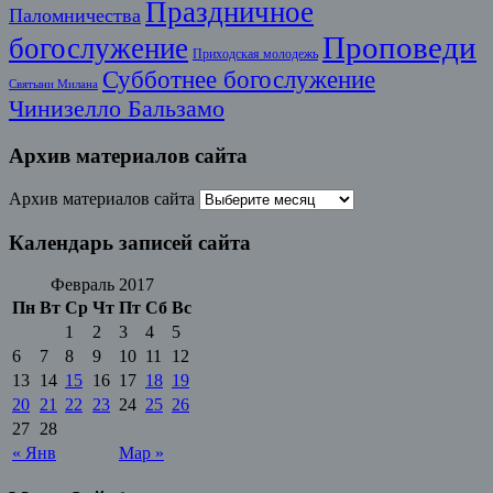
Праздничное
Паломничества
Проповеди
богослужение
Приходская молодежь
Субботнее богослужение
Святыни Милана
Чинизелло Бальзамо
Архив материалов сайта
Архив материалов сайта
Календарь записей сайта
Февраль 2017
Пн
Вт
Ср
Чт
Пт
Сб
Вс
1
2
3
4
5
6
7
8
9
10
11
12
13
14
15
16
17
18
19
20
21
22
23
24
25
26
27
28
« Янв
Мар »