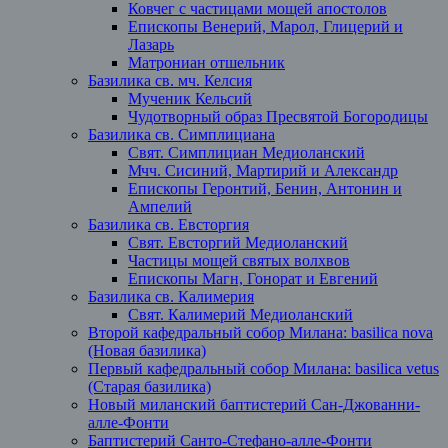
Ковчег с частицами мощей апостолов
Епископы Венерий, Марол, Глицерий и
Лазарь
Матрониан отшельник
Базилика св. мч. Келсия
Мученик Кельсий
Чудотворный образ Пресвятой Богородицы
Базилика св. Симплициана
Свят. Симплициан Медиоланский
Мчч. Сисиний, Мартирий и Александр
Епископы Геронтий, Бенин, Антонин и
Ампелий
Базилика св. Евсторгия
Свят. Евсторгий Медиоланский
Частицы мощей святых волхвов
Епископы Магн, Гонорат и Евгений
Базилика св. Калимерия
Свят. Калимерий Медиоланский
Второй кафедральный собор Милана: basilica nova
(Новая базилика)
Первый кафедральный собор Милана: basilica vetus
(Старая базилика)
Новый миланский баптистерий Сан-Джованни-
алле-Фонти
Баптистерий Санто-Стефано-алле-Фонти