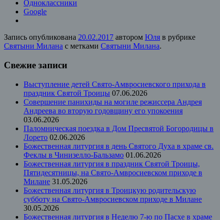
Одноклассники
Google
Запись опубликована
20.02.2017
автором
Юля
в рубрике
Святыни Милана
с метками
Святыни Милана
.
Свежие записи
Выступление детей Свято-Амвросиевского прихода в
праздник Святой Троицы
07.06.2026
Совершение панихиды на могиле режиссера Андрея
Андреева во вторую годовщину его упокоения
03.06.2026
Паломническая поездка в Дом Пресвятой Богородицы в
Лорето
02.06.2026
Божественная литургия в день Святого Духа в храме св.
Феклы в Чинизелло-Бальзамо
01.06.2026
Божественная литургия в праздник Святой Троицы,
Пятидесятницы, на Свято-Амвросиевском приходе в
Милане
31.05.2026
Божественная литургия в Троицкую родительскую
субботу на Свято-Амвросиевском приходе в Милане
30.05.2026
Божественная литургия в Неделю 7-ю по Пасхе в храме