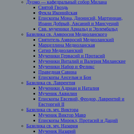
Дуомо — кафедральный собор Милана
Святой Гвоздь
Фекла Иконийская
Епископы Мона, Дионисий, Мартиниан,
Иоанн Добрый, Авсаний и Мансуеций
Свв. мученики Ариальд и Эрлембальд
Базилика св. Амвросия Медиоланского
Святитель Амвросий Медиоланский
Марцеллина Медиоланская
Сатир Медиоланский
Мученики Гервасий и Протасий
Мученики Виталий и Валерия Миланские
Мученики Набор и Феликс
Праведная Савина
Епископы Ансельм и Бон
Базилика св. Лаврентия
Мученики Адриан и Наталия
Мученик Аквилин
Епископы Евсевий, Феодор, Лаврентий и
Евсторгий II
Базилика св. мч. Виктора
Мученик Виктор Мавр
Епископы Мирокл, Протасий и Даций
Базилика св. мч. Назария
Мученик Назарий