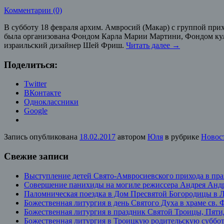
Комментарии (0)
В субботу 18 февраля архим. Амвросий (Макар) с группой прих
была организована Фондом Карла Марии Мартини, Фондом куль
израильский дизайнер Шей Фриш.
Читать далее
→
Поделиться:
Twitter
ВКонтакте
Одноклассники
Google
Запись опубликована
18.02.2017
автором
Юля
в рубрике
Новос
Свежие записи
Выступление детей Свято-Амвросиевского прихода в пр
Совершение панихиды на могиле режиссера Андрея Андр
Паломническая поездка в Дом Пресвятой Богородицы в 
Божественная литургия в день Святого Духа в храме св.
Божественная литургия в праздник Святой Троицы, Пят
Божественная литургия в Троицкую родительскую суббо