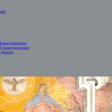
лий
Новая базилика)
(Старая базилика)
е-Фонти