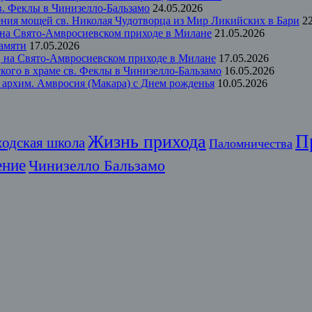
в. Феклы в Чинизелло-Бальзамо
24.05.2026
ения мощей св. Николая Чудотворца из Мир Ликийских в Бари
2
 на Свято-Амвросиевском приходе в Милане
21.05.2026
памяти
17.05.2026
м, на Свято-Амвросиевском приходе в Милане
17.05.2026
кого в храме св. Феклы в Чинизелло-Бальзамо
16.05.2026
 архим. Амвросия (Макара) с Днем рожденья
10.05.2026
П
Жизнь прихода
ходская школа
Паломничества
ение
Чинизелло Бальзамо