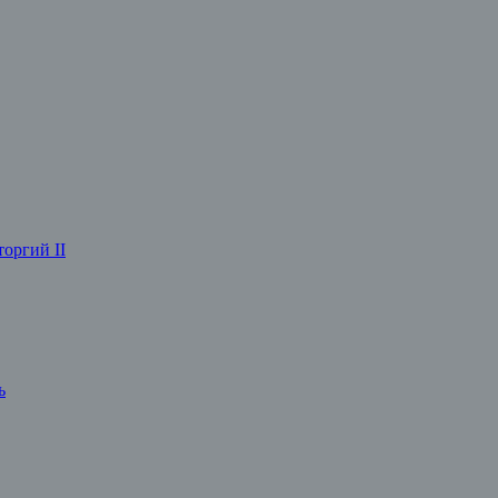
оргий II
ь