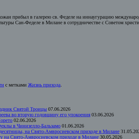
ожан прибыл в галерею св. Феделе на иннаугурацию международн
туры Сан-Феделе в Милане в сотрудничестве с Советом христи
ти
с метками
Жизнь прихода
.
аздник Святой Троицы
07.06.2026
еева во вторую годовщину его упокоения
03.06.2026
Лорето
02.06.2026
 Феклы в Чинизелло-Бальзамо
01.06.2026
идесятницы, на Свято-Амвросиевском приходе в Милане
31.05.20
ту на Свято-Амвросиевском приходе в Милане
30.05.2026