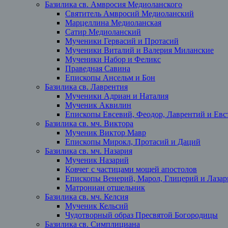
Базилика св. Амвросия Медиоланского
Святитель Амвросий Медиоланский
Марцеллина Медиоланская
Сатир Медиоланский
Мученики Гервасий и Протасий
Мученики Виталий и Валерия Миланские
Мученики Набор и Феликс
Праведная Савина
Епископы Ансельм и Бон
Базилика св. Лаврентия
Мученики Адриан и Наталия
Мученик Аквилин
Епископы Евсевий, Феодор, Лаврентий и Евст
Базилика св. мч. Виктора
Мученик Виктор Мавр
Епископы Мирокл, Протасий и Даций
Базилика св. мч. Назария
Мученик Назарий
Ковчег с частицами мощей апостолов
Епископы Венерий, Марол, Глицерий и Лазар
Матрониан отшельник
Базилика св. мч. Келсия
Мученик Кельсий
Чудотворный образ Пресвятой Богородицы
Базилика св. Симплициана