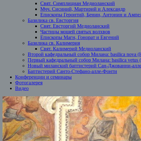
Свят. Симплициан Медиоланский
Мчч. Сисиний, Мартирий и Александр
Епископы Геронтий, Бенин, Антонин и Ампе
Базилика св. Евсторгия
Свят. Евсторгий Медиоланский
Частицы мощей святых волхвов
Епископы Магн, Гонорат и Евгений
Базилика св. Калимерия
Свят. Калимерий Медиоланский
Второй кафедральный собор Милана: basilica nova (
Первый кафедральный собор Милана: basilica vetus 
Новый миланский баптистерий Сан-Джованни-алл
Баптистерий Санто-Стефано-алле-Фонти
Конференции и семинары
Фотогалерея
Видео