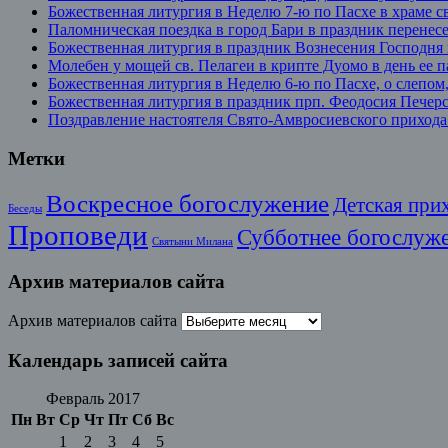
Божественная литургия в Неделю 7-ю по Пасхе в храме с
Паломническая поездка в город Бари в праздник перенес
Божественная литургия в праздник Вознесения Господня
Молебен у мощей св. Пелагеи в крипте Дуомо в день ее 
Божественная литургия в Неделю 6-ю по Пасхе, о слепо
Божественная литургия в праздник прп. Феодосия Печерс
Поздравление настоятеля Свято-Амвросиевского прихода
Метки
Воскресное богослужение
Детская при
Беседы
Проповеди
Субботнее богослуж
Святыни Милана
Архив материалов сайта
Архив материалов сайта
Календарь записей сайта
Февраль 2017
Пн
Вт
Ср
Чт
Пт
Сб
Вс
1
2
3
4
5