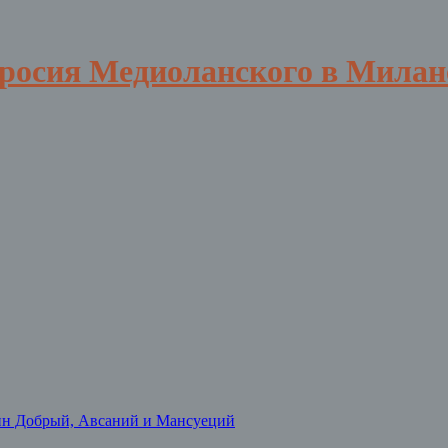
вросия Медиоланского в Милан
нн Добрый, Авсаний и Мансуеций