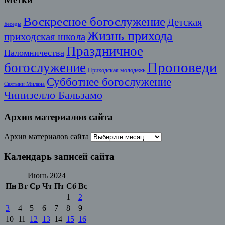
Воскресное богослужение
Детская
Беседы
Жизнь прихода
приходская школа
Праздничное
Паломничества
Проповеди
богослужение
Приходская молодежь
Субботнее богослужение
Святыни Милана
Чинизелло Бальзамо
Архив материалов сайта
Архив материалов сайта
Календарь записей сайта
Июнь 2024
Пн
Вт
Ср
Чт
Пт
Сб
Вс
1
2
3
4
5
6
7
8
9
10
11
12
13
14
15
16