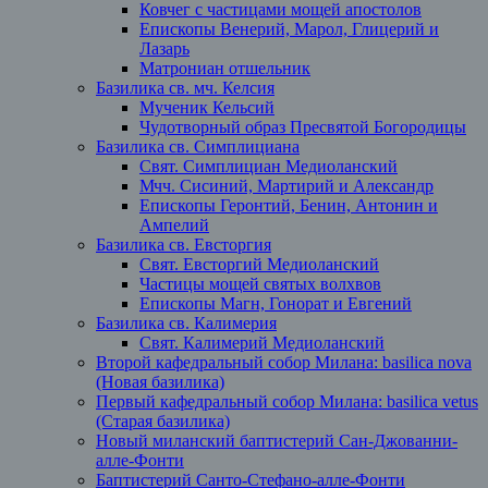
Ковчег с частицами мощей апостолов
Епископы Венерий, Марол, Глицерий и
Лазарь
Матрониан отшельник
Базилика св. мч. Келсия
Мученик Кельсий
Чудотворный образ Пресвятой Богородицы
Базилика св. Симплициана
Свят. Симплициан Медиоланский
Мчч. Сисиний, Мартирий и Александр
Епископы Геронтий, Бенин, Антонин и
Ампелий
Базилика св. Евсторгия
Свят. Евсторгий Медиоланский
Частицы мощей святых волхвов
Епископы Магн, Гонорат и Евгений
Базилика св. Калимерия
Свят. Калимерий Медиоланский
Второй кафедральный собор Милана: basilica nova
(Новая базилика)
Первый кафедральный собор Милана: basilica vetus
(Старая базилика)
Новый миланский баптистерий Сан-Джованни-
алле-Фонти
Баптистерий Санто-Стефано-алле-Фонти