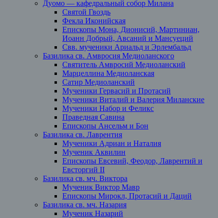
Дуомо — кафедральный собор Милана
Святой Гвоздь
Фекла Иконийская
Епископы Мона, Дионисий, Мартиниан,
Иоанн Добрый, Авсаний и Мансуеций
Свв. мученики Ариальд и Эрлембальд
Базилика св. Амвросия Медиоланского
Святитель Амвросий Медиоланский
Марцеллина Медиоланская
Сатир Медиоланский
Мученики Гервасий и Протасий
Мученики Виталий и Валерия Миланские
Мученики Набор и Феликс
Праведная Савина
Епископы Ансельм и Бон
Базилика св. Лаврентия
Мученики Адриан и Наталия
Мученик Аквилин
Епископы Евсевий, Феодор, Лаврентий и
Евсторгий II
Базилика св. мч. Виктора
Мученик Виктор Мавр
Епископы Мирокл, Протасий и Даций
Базилика св. мч. Назария
Мученик Назарий