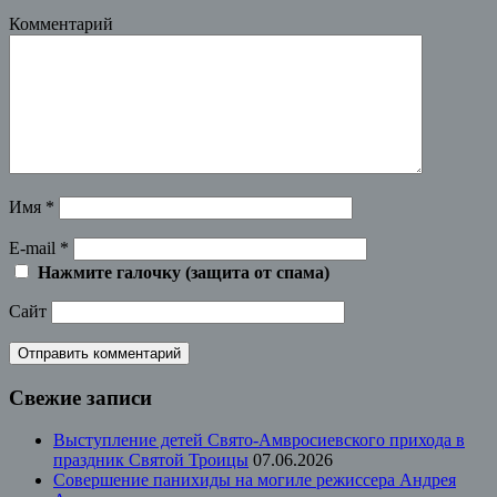
Комментарий
Имя
*
E-mail
*
Нажмите галочку (защита от спама)
Сайт
Свежие записи
Выступление детей Свято-Амвросиевского прихода в
праздник Святой Троицы
07.06.2026
Совершение панихиды на могиле режиссера Андрея