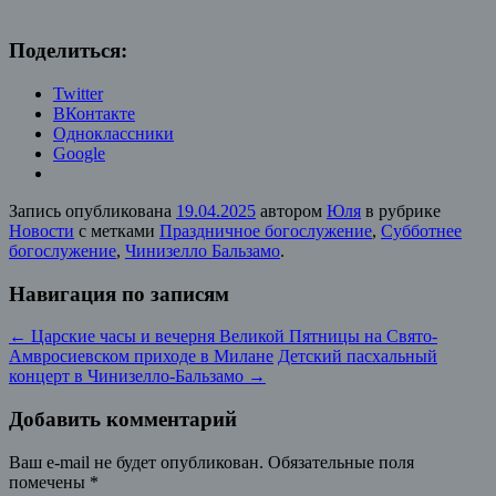
Поделиться:
Twitter
ВКонтакте
Одноклассники
Google
Запись опубликована
19.04.2025
автором
Юля
в рубрике
Новости
с метками
Праздничное богослужение
,
Субботнее
богослужение
,
Чинизелло Бальзамо
.
Навигация по записям
←
Царские часы и вечерня Великой Пятницы на Свято-
Амвросиевском приходе в Милане
Детский пасхальный
концерт в Чинизелло-Бальзамо
→
Добавить комментарий
Ваш e-mail не будет опубликован.
Обязательные поля
помечены
*