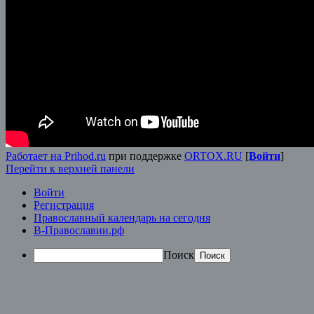
Работает на Prihod.ru
при поддержке
ORTOX.RU
[
Войти
]
Перейти к верхней панели
Войти
Регистрация
Православный календарь на сегодня
В-Православии.рф
Поиск