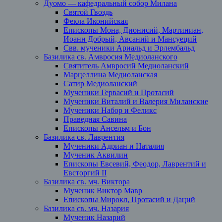
Дуомо — кафедральный собор Милана
Святой Гвоздь
Фекла Иконийская
Епископы Мона, Дионисий, Мартиниан,
Иоанн Добрый, Авсаний и Мансуеций
Свв. мученики Ариальд и Эрлембальд
Базилика св. Амвросия Медиоланского
Святитель Амвросий Медиоланский
Марцеллина Медиоланская
Сатир Медиоланский
Мученики Гервасий и Протасий
Мученики Виталий и Валерия Миланские
Мученики Набор и Феликс
Праведная Савина
Епископы Ансельм и Бон
Базилика св. Лаврентия
Мученики Адриан и Наталия
Мученик Аквилин
Епископы Евсевий, Феодор, Лаврентий и
Евсторгий II
Базилика св. мч. Виктора
Мученик Виктор Мавр
Епископы Мирокл, Протасий и Даций
Базилика св. мч. Назария
Мученик Назарий