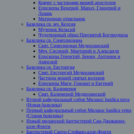
Ковчег с частицами мощей апостолов
Епископы Венерий, Марол, Глицерий и
Лазарь
Матрониан отшельник
Базилика св. мч. Келсия
Мученик Кельсий
Чудотворный образ Пресвятой Богородицы
Базилика св. Симплициана
Свят. Симплициан Медиоланский
Мчч. Сисиний, Мартирий и Александр
Епископы Геронтий, Бенин, Антонин и
Ампелий
Базилика св. Евсторгия
Свят. Евсторгий Медиоланский
Частицы мощей святых волхвов
Епископы Магн, Гонорат и Евгений
Базилика св. Калимерия
Свят. Калимерий Медиоланский
Второй кафедральный собор Милана: basilica nova
(Новая базилика)
Первый кафедральный собор Милана: basilica vetus
(Старая базилика)
Новый миланский баптистерий Сан-Джованни-
алле-Фонти
Баптистерий Санто-Стефано-алле-Фонти