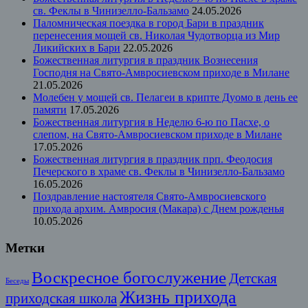
св. Феклы в Чинизелло-Бальзамо
24.05.2026
Паломническая поездка в город Бари в праздник
перенесения мощей св. Николая Чудотворца из Мир
Ликийских в Бари
22.05.2026
Божественная литургия в праздник Вознесения
Господня на Свято-Амвросиевском приходе в Милане
21.05.2026
Молебен у мощей св. Пелагеи в крипте Дуомо в день ее
памяти
17.05.2026
Божественная литургия в Неделю 6-ю по Пасхе, о
слепом, на Свято-Амвросиевском приходе в Милане
17.05.2026
Божественная литургия в праздник прп. Феодосия
Печерского в храме св. Феклы в Чинизелло-Бальзамо
16.05.2026
Поздравление настоятеля Свято-Амвросиевского
прихода архим. Амвросия (Макара) с Днем рожденья
10.05.2026
Метки
Воскресное богослужение
Детская
Беседы
Жизнь прихода
приходская школа