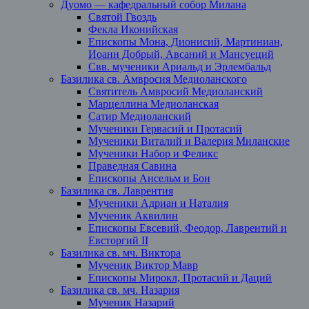
Дуомо — кафедральный собор Милана
Святой Гвоздь
Фекла Иконийская
Епископы Мона, Дионисий, Мартиниан,
Иоанн Добрый, Авсаний и Мансуеций
Свв. мученики Ариальд и Эрлембальд
Базилика св. Амвросия Медиоланского
Святитель Амвросий Медиоланский
Марцеллина Медиоланская
Сатир Медиоланский
Мученики Гервасий и Протасий
Мученики Виталий и Валерия Миланские
Мученики Набор и Феликс
Праведная Савина
Епископы Ансельм и Бон
Базилика св. Лаврентия
Мученики Адриан и Наталия
Мученик Аквилин
Епископы Евсевий, Феодор, Лаврентий и
Евсторгий II
Базилика св. мч. Виктора
Мученик Виктор Мавр
Епископы Мирокл, Протасий и Даций
Базилика св. мч. Назария
Мученик Назарий