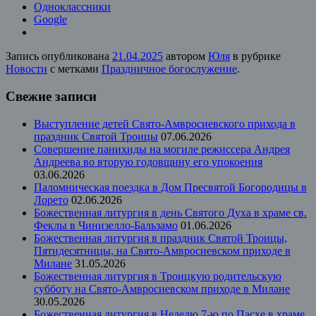
Одноклассники
Google
Запись опубликована
21.04.2025
автором
Юля
в рубрике
Новости
с метками
Праздничное богослужение
.
Свежие записи
Выступление детей Свято-Амвросиевского прихода в
праздник Святой Троицы
07.06.2026
Совершение панихиды на могиле режиссера Андрея
Андреева во вторую годовщину его упокоения
03.06.2026
Паломническая поездка в Дом Пресвятой Богородицы в
Лорето
02.06.2026
Божественная литургия в день Святого Духа в храме св.
Феклы в Чинизелло-Бальзамо
01.06.2026
Божественная литургия в праздник Святой Троицы,
Пятидесятницы, на Свято-Амвросиевском приходе в
Милане
31.05.2026
Божественная литургия в Троицкую родительскую
субботу на Свято-Амвросиевском приходе в Милане
30.05.2026
Божественная литургия в Неделю 7-ю по Пасхе в храме