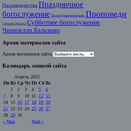
Праздничное
Паломничества
Проповеди
богослужение
Приходская молодежь
Субботнее богослужение
Святыни Милана
Чинизелло Бальзамо
Архив материалов сайта
Архив материалов сайта
Календарь записей сайта
Апрель 2025
Пн
Вт
Ср
Чт
Пт
Сб
Вс
1
2
3
4
5
6
7
8
9
10
11
12
13
14
15
16
17
18
19
20
21
22
23
24
25
26
27
28
29
30
« Мар
Май »