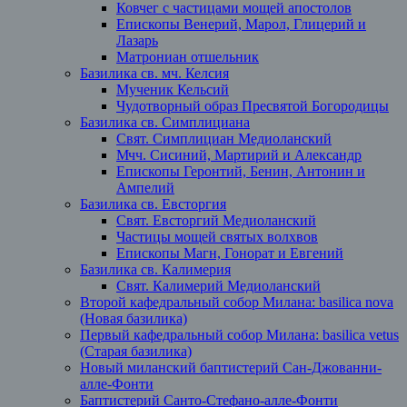
Ковчег с частицами мощей апостолов
Епископы Венерий, Марол, Глицерий и
Лазарь
Матрониан отшельник
Базилика св. мч. Келсия
Мученик Кельсий
Чудотворный образ Пресвятой Богородицы
Базилика св. Симплициана
Свят. Симплициан Медиоланский
Мчч. Сисиний, Мартирий и Александр
Епископы Геронтий, Бенин, Антонин и
Ампелий
Базилика св. Евсторгия
Свят. Евсторгий Медиоланский
Частицы мощей святых волхвов
Епископы Магн, Гонорат и Евгений
Базилика св. Калимерия
Свят. Калимерий Медиоланский
Второй кафедральный собор Милана: basilica nova
(Новая базилика)
Первый кафедральный собор Милана: basilica vetus
(Старая базилика)
Новый миланский баптистерий Сан-Джованни-
алле-Фонти
Баптистерий Санто-Стефано-алле-Фонти