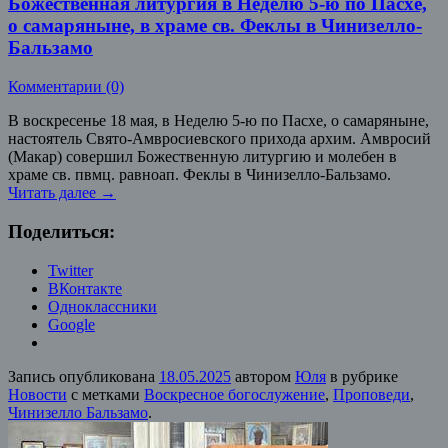
Божественная литургия в Неделю 5-ю по Пасхе,
о самаряныне, в храме св. Феклы в Чинизелло-
Бальзамо
Комментарии (0)
В воскресенье 18 мая, в Неделю 5-ю по Пасхе, о самаряныне,
настоятель Свято-Амвросиевского прихода архим. Амвросий
(Макар) совершил Божественную литургию и молебен в
храме св. пвмц. равноап. Феклы в Чинизелло-Бальзамо.
Читать далее
→
Поделиться:
Twitter
ВКонтакте
Одноклассники
Google
Запись опубликована
18.05.2025
автором
Юля
в рубрике
Новости
с метками
Воскресное богослужение
,
Проповеди
,
Чинизелло Бальзамо
.