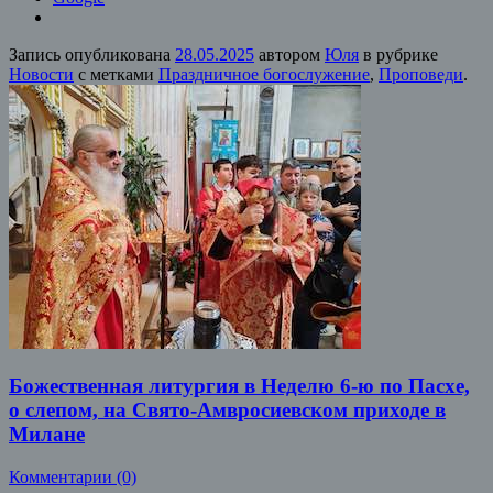
Запись опубликована
28.05.2025
автором
Юля
в рубрике
Новости
с метками
Праздничное богослужение
,
Проповеди
.
Божественная литургия в Неделю 6-ю по Пасхе,
о слепом, на Свято-Амвросиевском приходе в
Милане
Комментарии (0)