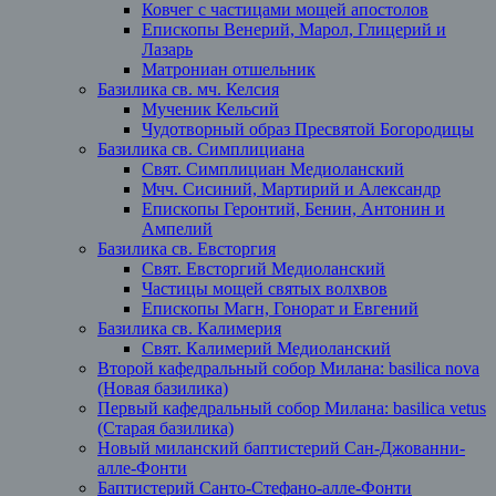
Ковчег с частицами мощей апостолов
Епископы Венерий, Марол, Глицерий и
Лазарь
Матрониан отшельник
Базилика св. мч. Келсия
Мученик Кельсий
Чудотворный образ Пресвятой Богородицы
Базилика св. Симплициана
Свят. Симплициан Медиоланский
Мчч. Сисиний, Мартирий и Александр
Епископы Геронтий, Бенин, Антонин и
Ампелий
Базилика св. Евсторгия
Свят. Евсторгий Медиоланский
Частицы мощей святых волхвов
Епископы Магн, Гонорат и Евгений
Базилика св. Калимерия
Свят. Калимерий Медиоланский
Второй кафедральный собор Милана: basilica nova
(Новая базилика)
Первый кафедральный собор Милана: basilica vetus
(Старая базилика)
Новый миланский баптистерий Сан-Джованни-
алле-Фонти
Баптистерий Санто-Стефано-алле-Фонти