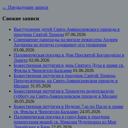
←
Предыдущие записи
Свежие записи
Выступление детей Свято-Амвросиевского прихода в
праздник Святой Троицы
07.06.2026
Совершение панихиды на могиле режиссера Андрея
Андреева во вторую годовщину его упокоения
03.06.2026
Паломническая поездка в Дом Пресвятой Богородицы в
Лорето
02.06.2026
Божественная литургия в день Святого Духа в храме св.
Феклы в Чинизелло-Бальзамо
01.06.2026
Божественная литургия в праздник Святой Троицы,
Пятидесятницы, на Свято-Амвросиевском приходе в
Милане
31.05.2026
Божественная литургия в Троицкую родительскую
субботу на Свято-Амвросиевском приходе в Милане
30.05.2026
Божественная литургия в Неделю 7-ю по Пасхе в храме
св. Феклы в Чинизелло-Бальзамо
24.05.2026
Паломническая поездка в город Бари в праздник
перенесения мощей св. Николая Чудотворца из Мир
Ликийских в Бари
22.05.2026