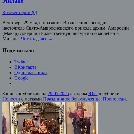
Милане
Комментарии (0)
В четверг 29 мая, в праздник Вознесения Господня,
настоятель Свято-Амвросиевского прихода архим. Амвросий
(Макар) совершил Божественную литургию и молебен в
Милане.
Читать далее
→
Поделиться:
Twitter
ВКонтакте
Одноклассники
Google
Запись опубликована
29.05.2025
автором
Юля
в рубрике
Новости
с метками
Праздничное богослужение
,
Проповеди
.