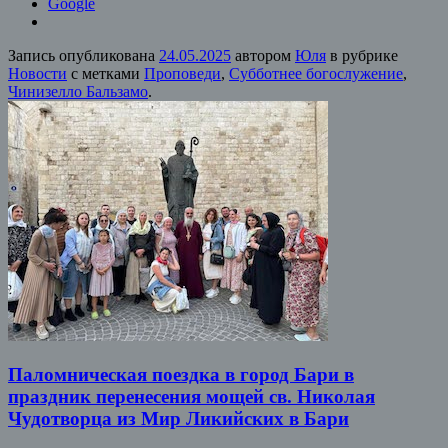
Google
Запись опубликована
24.05.2025
автором
Юля
в рубрике
Новости
с метками
Проповеди
,
Субботнее богослужение
,
Чинизелло Бальзамо
.
Паломническая поездка в город Бари в
праздник перенесения мощей св. Николая
Чудотворца из Мир Ликийских в Бари