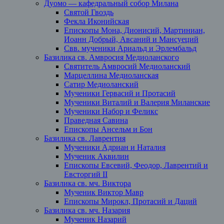
Дуомо — кафедральный собор Милана
Святой Гвоздь
Фекла Иконийская
Епископы Мона, Дионисий, Мартиниан,
Иоанн Добрый, Авсаний и Мансуеций
Свв. мученики Ариальд и Эрлембальд
Базилика св. Амвросия Медиоланского
Святитель Амвросий Медиоланский
Марцеллина Медиоланская
Сатир Медиоланский
Мученики Гервасий и Протасий
Мученики Виталий и Валерия Миланские
Мученики Набор и Феликс
Праведная Савина
Епископы Ансельм и Бон
Базилика св. Лаврентия
Мученики Адриан и Наталия
Мученик Аквилин
Епископы Евсевий, Феодор, Лаврентий и
Евсторгий II
Базилика св. мч. Виктора
Мученик Виктор Мавр
Епископы Мирокл, Протасий и Даций
Базилика св. мч. Назария
Мученик Назарий