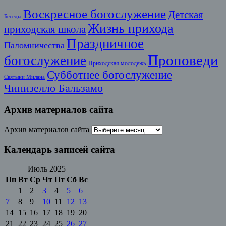
Воскресное богослужение
Детская
Беседы
Жизнь прихода
приходская школа
Праздничное
Паломничества
Проповеди
богослужение
Приходская молодежь
Субботнее богослужение
Святыни Милана
Чинизелло Бальзамо
Архив материалов сайта
Архив материалов сайта
Календарь записей сайта
Июль 2025
Пн
Вт
Ср
Чт
Пт
Сб
Вс
1
2
3
4
5
6
7
8
9
10
11
12
13
14
15
16
17
18
19
20
21
22
23
24
25
26
27