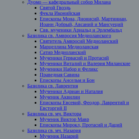
Дуомо — кафедральный собор Милана
Святой Гвоздь
Фекла Иконийская
Епископы Мона, Дионисий, Мартиниан,
Иоанн Добрый, Авсаний и Мансуеций
Свв. мученики Ариальд и Эрлембальд
Базилика св. Амвросия Медиоланского
Святитель Амвросий Медиоланский
Марцеллина Медиоланская
Сатир Медиоланский
Мученики Гервасий и Протасий
Мученики Виталий и Валерия Миланские
Мученики Набор и Феликс
Праведная Савина
Епископы Ансельм и Бон
Базилика св. Лаврентия
Мученики Адриан и Наталия
Мученик Аквилин
Епископы Евсевий, Феодор, Лаврентий и
Евсторгий II
Базилика св. мч. Виктора
Мученик Виктор Мавр
Епископы Мирокл, Протасий и Даций
Базилика св. мч. Назария
Мученик Назарий