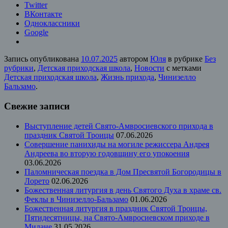
Twitter
ВКонтакте
Одноклассники
Google
Запись опубликована
10.07.2025
автором
Юля
в рубрике
Без
рубрики
,
Детская приходская школа
,
Новости
с метками
Детская приходская школа
,
Жизнь прихода
,
Чинизелло
Бальзамо
.
Свежие записи
Выступление детей Свято-Амвросиевского прихода в
праздник Святой Троицы
07.06.2026
Совершение панихиды на могиле режиссера Андрея
Андреева во вторую годовщину его упокоения
03.06.2026
Паломническая поездка в Дом Пресвятой Богородицы в
Лорето
02.06.2026
Божественная литургия в день Святого Духа в храме св.
Феклы в Чинизелло-Бальзамо
01.06.2026
Божественная литургия в праздник Святой Троицы,
Пятидесятницы, на Свято-Амвросиевском приходе в
Милане
31.05.2026