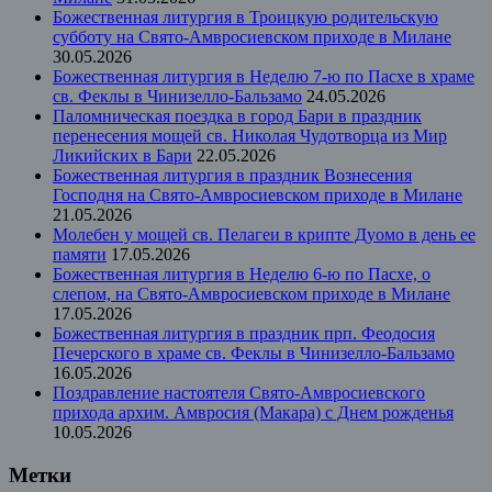
Божественная литургия в Троицкую родительскую
субботу на Свято-Амвросиевском приходе в Милане
30.05.2026
Божественная литургия в Неделю 7-ю по Пасхе в храме
св. Феклы в Чинизелло-Бальзамо
24.05.2026
Паломническая поездка в город Бари в праздник
перенесения мощей св. Николая Чудотворца из Мир
Ликийских в Бари
22.05.2026
Божественная литургия в праздник Вознесения
Господня на Свято-Амвросиевском приходе в Милане
21.05.2026
Молебен у мощей св. Пелагеи в крипте Дуомо в день ее
памяти
17.05.2026
Божественная литургия в Неделю 6-ю по Пасхе, о
слепом, на Свято-Амвросиевском приходе в Милане
17.05.2026
Божественная литургия в праздник прп. Феодосия
Печерского в храме св. Феклы в Чинизелло-Бальзамо
16.05.2026
Поздравление настоятеля Свято-Амвросиевского
прихода архим. Амвросия (Макара) с Днем рожденья
10.05.2026
Метки