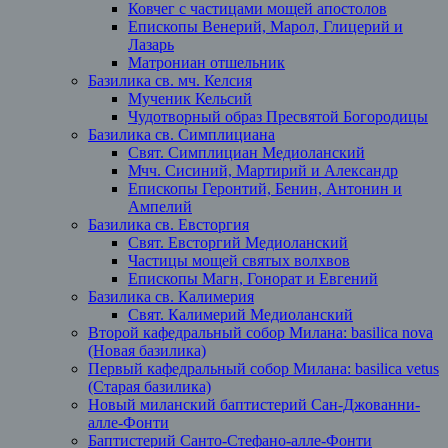
Ковчег с частицами мощей апостолов
Епископы Венерий, Марол, Глицерий и
Лазарь
Матрониан отшельник
Базилика св. мч. Келсия
Мученик Кельсий
Чудотворный образ Пресвятой Богородицы
Базилика св. Симплициана
Свят. Симплициан Медиоланский
Мчч. Сисиний, Мартирий и Александр
Епископы Геронтий, Бенин, Антонин и
Ампелий
Базилика св. Евсторгия
Свят. Евсторгий Медиоланский
Частицы мощей святых волхвов
Епископы Магн, Гонорат и Евгений
Базилика св. Калимерия
Свят. Калимерий Медиоланский
Второй кафедральный собор Милана: basilica nova
(Новая базилика)
Первый кафедральный собор Милана: basilica vetus
(Старая базилика)
Новый миланский баптистерий Сан-Джованни-
алле-Фонти
Баптистерий Санто-Стефано-алле-Фонти