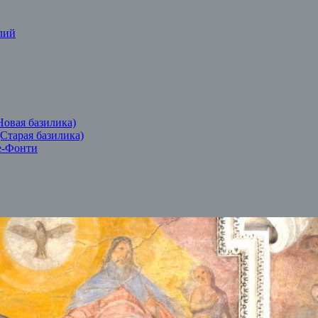
лий
Новая базилика)
(Старая базилика)
е-Фонти