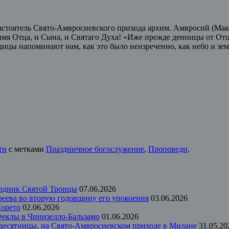
 настоятель Свято-Амвросиевского прихода архим. Амвросий (Ма
мя Отца, и Сына, и Святаго Духа! «Иже прежде денницы от Отца 
одицы напоминают нам, как это было неизреченно, как небо и з
ти
с метками
Праздничное богослужение
,
Проповеди
.
аздник Святой Троицы
07.06.2026
еева во вторую годовщину его упокоения
03.06.2026
Лорето
02.06.2026
 Феклы в Чинизелло-Бальзамо
01.06.2026
идесятницы, на Свято-Амвросиевском приходе в Милане
31.05.20