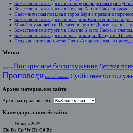
Божественная литургия в Троицкую родительскую суббо
Божественная литургия в Неделю 7-ю по Пасхе в храме с
Паломническая поездка в город Бари в праздник перенес
Божественная литургия в праздник Вознесения Господня
Молебен у мощей св. Пелагеи в крипте Дуомо в день ее 
Божественная литургия в Неделю 6-ю по Пасхе, о слепо
Божественная литургия в праздник прп. Феодосия Печерс
Поздравление настоятеля Свято-Амвросиевского прихода
Метки
Воскресное богослужение
Детская при
Беседы
Проповеди
Субботнее богослуж
Святыни Милана
Архив материалов сайта
Архив материалов сайта
Календарь записей сайта
Январь 2025
Пн
Вт
Ср
Чт
Пт
Сб
Вс