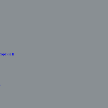
оргий II
ь