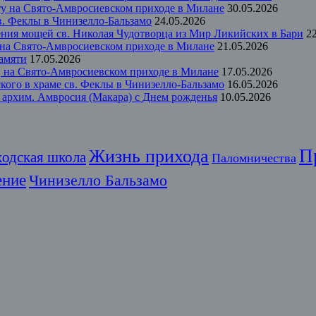
ту на Свято-Амвросиевском приходе в Милане
30.05.2026
в. Феклы в Чинизелло-Бальзамо
24.05.2026
ения мощей св. Николая Чудотворца из Мир Ликийских в Бари
2
 на Свято-Амвросиевском приходе в Милане
21.05.2026
памяти
17.05.2026
м, на Свято-Амвросиевском приходе в Милане
17.05.2026
кого в храме св. Феклы в Чинизелло-Бальзамо
16.05.2026
 архим. Амвросия (Макара) с Днем рожденья
10.05.2026
П
Жизнь прихода
ходская школа
Паломничества
ение
Чинизелло Бальзамо