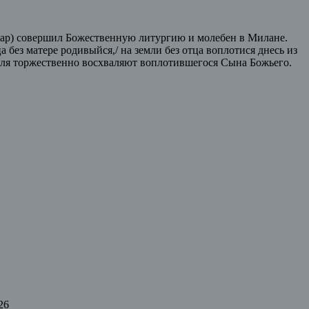
кар) совершил Божественную литургию и молебен в Милане.
без матере родивыйся,/ на земли без отца воплотися днесь из
емля торжественно восхваляют воплотившегося Сына Божьего.
26