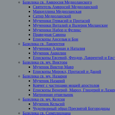
Базилика св. Амвросия Медиоланского
Святитель Амвросий Медиоланский
Марцеллина Медиоланская
Сатир Медиоланский
Мученики Гервасий и Протасий
Мученики Виталий и Валерия Миланские
Мученики Набор и Феликс
Праведная Савина
Епископы Ансельм и Бон
Базилика св. Лаврентия
Мученики Адриан и Наталия
Мученик Аквилин
Епископы Евсевий, Феодор, Лаврентий и Евст
Базилика св. мч. Виктора
Мученик Виктор Мавр
Епископы Мирокл, Протасий и Даций
Базилика св. мч. Назария
Мученик Назарий
Ковчег с частицами мощей апостолов
Епископы Венерий, Марол, Глицерий и Лазар
Матрониан отшельник
Базилика св. мч. Келсия
Мученик Кельсий
Чудотворный образ Пресвятой Богородицы
Базилика св. Симплициана