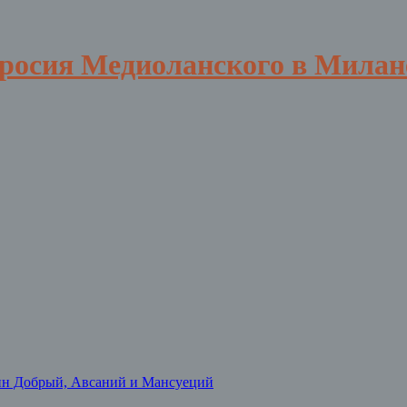
вросия Медиоланского в Милан
нн Добрый, Авсаний и Мансуеций