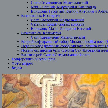
Свят. Симплициан Медиоланский
Мчч. Сисиний, Мартирий и Александр
Епископы Геронтий, Бенин, Антонин и Ампе
Базилика св. Евсторгия
Свят. Евсторгий Медиоланский
Частицы мощей святых волхвов
Епископы Магн, Гонорат и Евгений
Базилика св. Калимерия
Свят. Калимерий Медиоланский
Второй кафедральный собор Милана: basilica nova (
Первый кафедральный собор Милана: basilica vetus 
Новый миланский баптистерий Сан-Джованни-алл
Баптистерий Санто-Стефано-алле-Фонти
Конференции и семинары
Фотогалерея
Видео