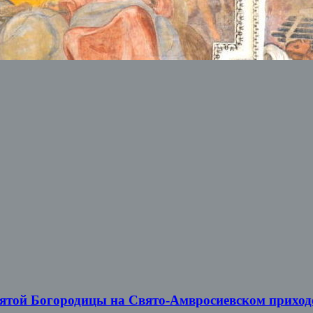
вятой Богородицы на Свято-Амвросиевском приход