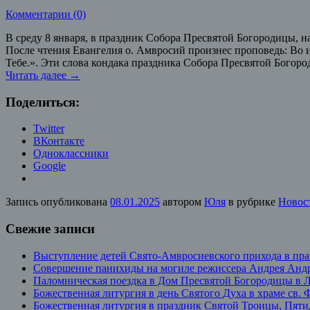
Комментарии (0)
В среду 8 января, в праздник Собора Пресвятой Богородицы,
После чтения Евангелия о. Амвросий произнес проповедь: Во и
Тебе.». Эти слова кондака праздника Собора Пресвятой Богор
Читать далее
→
Поделиться:
Twitter
ВКонтакте
Одноклассники
Google
Запись опубликована
08.01.2025
автором
Юля
в рубрике
Новос
Свежие записи
Выступление детей Свято-Амвросиевского прихода в пр
Совершение панихиды на могиле режиссера Андрея Андр
Паломническая поездка в Дом Пресвятой Богородицы в 
Божественная литургия в день Святого Духа в храме св.
Божественная литургия в праздник Святой Троицы, Пят