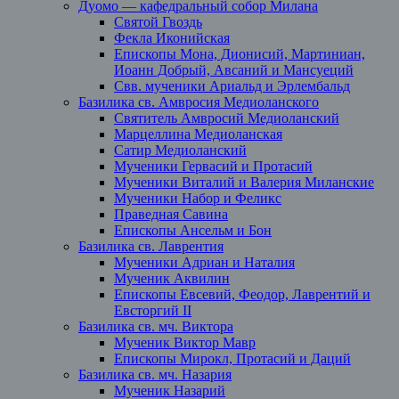
Дуомо — кафедральный собор Милана
Святой Гвоздь
Фекла Иконийская
Епископы Мона, Дионисий, Мартиниан,
Иоанн Добрый, Авсаний и Мансуеций
Свв. мученики Ариальд и Эрлембальд
Базилика св. Амвросия Медиоланского
Святитель Амвросий Медиоланский
Марцеллина Медиоланская
Сатир Медиоланский
Мученики Гервасий и Протасий
Мученики Виталий и Валерия Миланские
Мученики Набор и Феликс
Праведная Савина
Епископы Ансельм и Бон
Базилика св. Лаврентия
Мученики Адриан и Наталия
Мученик Аквилин
Епископы Евсевий, Феодор, Лаврентий и
Евсторгий II
Базилика св. мч. Виктора
Мученик Виктор Мавр
Епископы Мирокл, Протасий и Даций
Базилика св. мч. Назария
Мученик Назарий