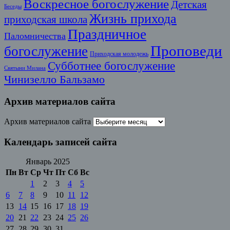
Воскресное богослужение
Детская
Беседы
Жизнь прихода
приходская школа
Праздничное
Паломничества
Проповеди
богослужение
Приходская молодежь
Субботнее богослужение
Святыни Милана
Чинизелло Бальзамо
Архив материалов сайта
Архив материалов сайта
Календарь записей сайта
Январь 2025
Пн
Вт
Ср
Чт
Пт
Сб
Вс
1
2
3
4
5
6
7
8
9
10
11
12
13
14
15
16
17
18
19
20
21
22
23
24
25
26
27
28
29
30
31