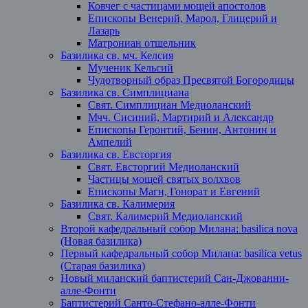
Ковчег с частицами мощей апостолов
Епископы Венерий, Марол, Глицерий и
Лазарь
Матрониан отшельник
Базилика св. мч. Келсия
Мученик Кельсий
Чудотворный образ Пресвятой Богородицы
Базилика св. Симплициана
Свят. Симплициан Медиоланский
Мчч. Сисиний, Мартирий и Александр
Епископы Геронтий, Бенин, Антонин и
Ампелий
Базилика св. Евсторгия
Свят. Евсторгий Медиоланский
Частицы мощей святых волхвов
Епископы Магн, Гонорат и Евгений
Базилика св. Калимерия
Свят. Калимерий Медиоланский
Второй кафедральный собор Милана: basilica nova
(Новая базилика)
Первый кафедральный собор Милана: basilica vetus
(Старая базилика)
Новый миланский баптистерий Сан-Джованни-
алле-Фонти
Баптистерий Санто-Стефано-алле-Фонти