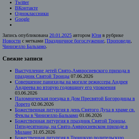
Twitter
ВКонтакте
Одноклассники
Google
Запись опубликована
20.01.2025
автором
Юля
в рубрике
Новости
с метками
Праздничное богослужение
,
Проповеди
,
Чинизелло Бальзамо
.
Свежие записи
Выступление детей Свято-Амвросиевского прихода в
праздник Святой Троицы
07.06.2026
Совершение панихиды на могиле режиссера Андрея
Андреева во вторую годовщину его упокоения
03.06.2026
Паломническая поездка в Дом Пресвятой Богородицы в
Лорето
02.06.2026
Божественная литургия в день Святого Духа в храме св.
Феклы в Чинизелло-Бальзамо
01.06.2026
Божественная литургия в праздник Святой Троицы,
Пятидесятницы, на Свято-Амвросиевском приходе в
Милане
31.05.2026
Божественная литургия в Троицкую родительскую