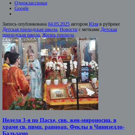
Одноклассники
Google
Запись опубликована
04.05.2025
автором
Юля
в рубрике
Детская приходская школа
,
Новости
с метками
Детская
приходская школа
,
Жизнь прихода
.
Неделя 3-я по Пасхе, свв. жен-мироносиц, в
храме св. пвмц. равноап. Феклы в Чинизелло-
Бальзамо