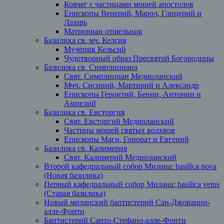
Ковчег с частицами мощей апостолов
Епископы Венерий, Марол, Глицерий и
Лазарь
Матрониан отшельник
Базилика св. мч. Келсия
Мученик Кельсий
Чудотворный образ Пресвятой Богородицы
Базилика св. Симплициана
Свят. Симплициан Медиоланский
Мчч. Сисиний, Мартирий и Александр
Епископы Геронтий, Бенин, Антонин и
Ампелий
Базилика св. Евсторгия
Свят. Евсторгий Медиоланский
Частицы мощей святых волхвов
Епископы Магн, Гонорат и Евгений
Базилика св. Калимерия
Свят. Калимерий Медиоланский
Второй кафедральный собор Милана: basilica nova
(Новая базилика)
Первый кафедральный собор Милана: basilica vetus
(Старая базилика)
Новый миланский баптистерий Сан-Джованни-
алле-Фонти
Баптистерий Санто-Стефано-алле-Фонти