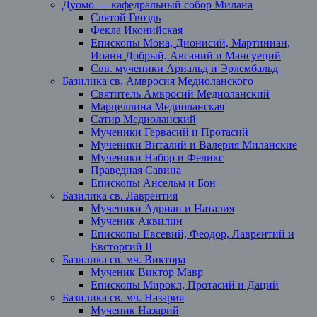
Дуомо — кафедральный собор Милана
Святой Гвоздь
Фекла Иконийская
Епископы Мона, Дионисий, Мартиниан,
Иоанн Добрый, Авсаний и Мансуеций
Свв. мученики Ариальд и Эрлембальд
Базилика св. Амвросия Медиоланского
Святитель Амвросий Медиоланский
Марцеллина Медиоланская
Сатир Медиоланский
Мученики Гервасий и Протасий
Мученики Виталий и Валерия Миланские
Мученики Набор и Феликс
Праведная Савина
Епископы Ансельм и Бон
Базилика св. Лаврентия
Мученики Адриан и Наталия
Мученик Аквилин
Епископы Евсевий, Феодор, Лаврентий и
Евсторгий II
Базилика св. мч. Виктора
Мученик Виктор Мавр
Епископы Мирокл, Протасий и Даций
Базилика св. мч. Назария
Мученик Назарий