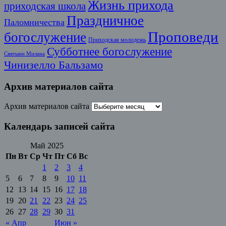
Жизнь прихода
приходская школа
Праздничное
Паломничества
Проповеди
богослужение
Приходская молодежь
Субботнее богослужение
Святыни Милана
Чинизелло Бальзамо
Архив материалов сайта
Архив материалов сайта
Календарь записей сайта
Май 2025
Пн
Вт
Ср
Чт
Пт
Сб
Вс
1
2
3
4
5
6
7
8
9
10
11
12
13
14
15
16
17
18
19
20
21
22
23
24
25
26
27
28
29
30
31
« Апр
Июн »