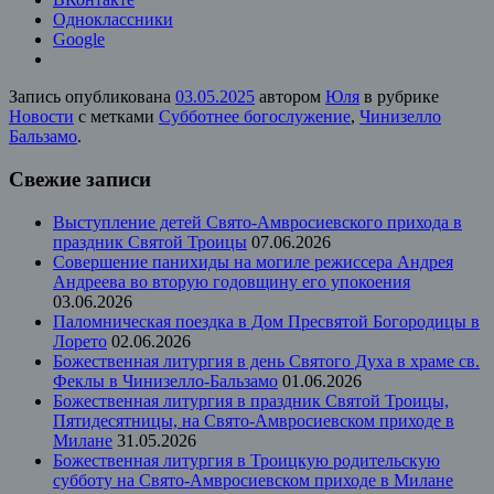
Одноклассники
Google
Запись опубликована
03.05.2025
автором
Юля
в рубрике
Новости
с метками
Субботнее богослужение
,
Чинизелло
Бальзамо
.
Свежие записи
Выступление детей Свято-Амвросиевского прихода в
праздник Святой Троицы
07.06.2026
Совершение панихиды на могиле режиссера Андрея
Андреева во вторую годовщину его упокоения
03.06.2026
Паломническая поездка в Дом Пресвятой Богородицы в
Лорето
02.06.2026
Божественная литургия в день Святого Духа в храме св.
Феклы в Чинизелло-Бальзамо
01.06.2026
Божественная литургия в праздник Святой Троицы,
Пятидесятницы, на Свято-Амвросиевском приходе в
Милане
31.05.2026
Божественная литургия в Троицкую родительскую
субботу на Свято-Амвросиевском приходе в Милане