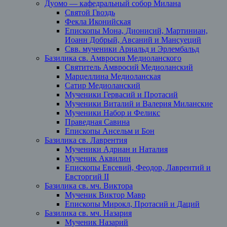
Дуомо — кафедральный собор Милана
Святой Гвоздь
Фекла Иконийская
Епископы Мона, Дионисий, Мартиниан,
Иоанн Добрый, Авсаний и Мансуеций
Свв. мученики Ариальд и Эрлембальд
Базилика св. Амвросия Медиоланского
Святитель Амвросий Медиоланский
Марцеллина Медиоланская
Сатир Медиоланский
Мученики Гервасий и Протасий
Мученики Виталий и Валерия Миланские
Мученики Набор и Феликс
Праведная Савина
Епископы Ансельм и Бон
Базилика св. Лаврентия
Мученики Адриан и Наталия
Мученик Аквилин
Епископы Евсевий, Феодор, Лаврентий и
Евсторгий II
Базилика св. мч. Виктора
Мученик Виктор Мавр
Епископы Мирокл, Протасий и Даций
Базилика св. мч. Назария
Мученик Назарий