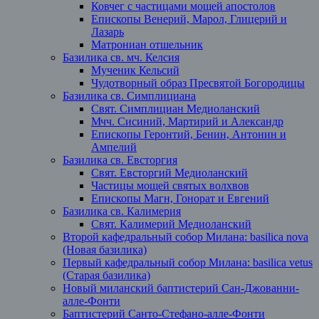
Ковчег с частицами мощей апостолов
Епископы Венерий, Марол, Глицерий и
Лазарь
Матрониан отшельник
Базилика св. мч. Келсия
Мученик Кельсий
Чудотворный образ Пресвятой Богородицы
Базилика св. Симплициана
Свят. Симплициан Медиоланский
Мчч. Сисиний, Мартирий и Александр
Епископы Геронтий, Бенин, Антонин и
Ампелий
Базилика св. Евсторгия
Свят. Евсторгий Медиоланский
Частицы мощей святых волхвов
Епископы Магн, Гонорат и Евгений
Базилика св. Калимерия
Свят. Калимерий Медиоланский
Второй кафедральный собор Милана: basilica nova
(Новая базилика)
Первый кафедральный собор Милана: basilica vetus
(Старая базилика)
Новый миланский баптистерий Сан-Джованни-
алле-Фонти
Баптистерий Санто-Стефано-алле-Фонти