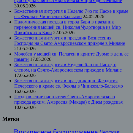
субботу на Свято-Амвросиевском приходе в Милане
30.05.2026
Божественная литургия в Неделю 7-ю по Пасхе в храме
св. Феклы в Чинизелло-Бальзамо
24.05.2026
Паломническая поездка в город Бари в праздник
перенесения мощей св. Николая Чудотворца из Мир
Ликийских в Бари
22.05.2026
Божественная литургия в праздник Вознесения
Господня на Свято-Амвросиевском приходе в Милане
21.05.2026
Молебен у мощей св. Пелагеи в крипте Дуомо в день ее
памяти
17.05.2026
Божественная литургия в Неделю 6-ю по Пасхе, о
слепом, на Свято-Амвросиевском приходе в Милане
17.05.2026
Божественная литургия в праздник прп. Феодосия
Печерского в храме св. Феклы в Чинизелло-Бальзамо
16.05.2026
Поздравление настоятеля Свято-Амвросиевского
прихода архим. Амвросия (Макара) с Днем рожденья
10.05.2026
Метки
Воскресное богослужение
Детская