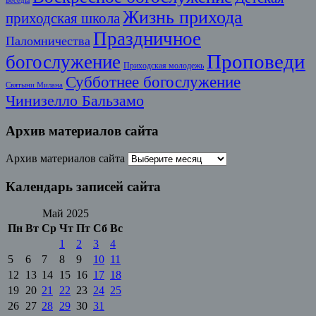
Беседы
Жизнь прихода
приходская школа
Праздничное
Паломничества
Проповеди
богослужение
Приходская молодежь
Субботнее богослужение
Святыни Милана
Чинизелло Бальзамо
Архив материалов сайта
Архив материалов сайта
Календарь записей сайта
Май 2025
Пн
Вт
Ср
Чт
Пт
Сб
Вс
1
2
3
4
5
6
7
8
9
10
11
12
13
14
15
16
17
18
19
20
21
22
23
24
25
26
27
28
29
30
31