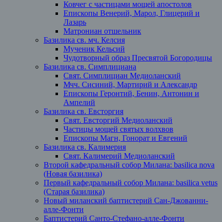
Ковчег с частицами мощей апостолов
Епископы Венерий, Марол, Глицерий и
Лазарь
Матрониан отшельник
Базилика св. мч. Келсия
Мученик Кельсий
Чудотворный образ Пресвятой Богородицы
Базилика св. Симплициана
Свят. Симплициан Медиоланский
Мчч. Сисиний, Мартирий и Александр
Епископы Геронтий, Бенин, Антонин и
Ампелий
Базилика св. Евсторгия
Свят. Евсторгий Медиоланский
Частицы мощей святых волхвов
Епископы Магн, Гонорат и Евгений
Базилика св. Калимерия
Свят. Калимерий Медиоланский
Второй кафедральный собор Милана: basilica nova
(Новая базилика)
Первый кафедральный собор Милана: basilica vetus
(Старая базилика)
Новый миланский баптистерий Сан-Джованни-
алле-Фонти
Баптистерий Санто-Стефано-алле-Фонти