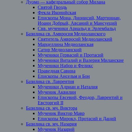
Дуомо — кафедральный собор Милана
Святой Гвоздь
Фекла Иконийская
Епископы Мона, Дионисий, Мартиниан,
Иоанн Добрый, Авсаний и Мансуеций
Свв. мученики Ариальд и Эрлембальд
Базилика св. Амвросия Медиоланского
Святитель Амвросий Медиоланский
Марцеллина Медиоланская
Сатир Медиоланский
Мученики Гервасий и Протасий
Мученики Виталий и Валерия Миланские
Мученики Набор и Феликс
Праведная Савина
Епископы Ансельм и Бон
Базилика св. Лаврентия
Мученики Адриан и Наталия
Мученик Аквилин
Епископы Евсевий, Феодор, Лаврентий и
Евсторгий II
Базилика св. мч. Виктора
Мученик Виктор Мавр
Епископы Мирокл, Протасий и Даций
Базилика св. мч. Назария
Мученик Назарий